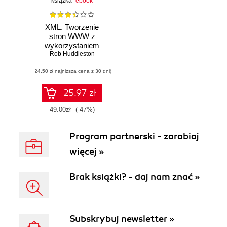
książka
ebook
XML. Tworzenie
stron WWW z
wykorzystaniem
Rob Huddleston
XML, CSS,
XHTML oraz XSLT.
(24,50 zł najniższa cena z 30 dni)
Niebieski
podręcznik
25.97 zł
49.00zł
(-47%)
Program partnerski - zarabiaj
więcej »
Brak książki? - daj nam znać »
Subskrybuj newsletter »