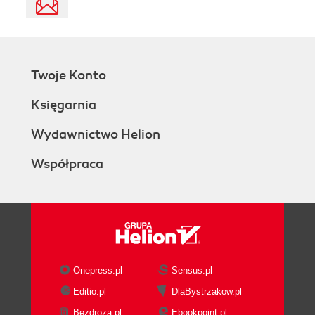
Twoje Konto
Księgarnia
Wydawnictwo Helion
Współpraca
Onepress.pl
Sensus.pl
Editio.pl
DlaBystrzakow.pl
Bezdroza.pl
Ebookpoint.pl