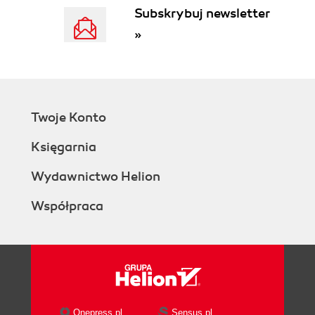
Import Settings
Subskrybuj newsletter
Using Append
»
Linking to External XML Files
External updates on Open and using
the Links palette
Creating Text Flows for the Imported
XML
Twoje Konto
The Importance of Document Order for
Imported XML
Księgarnia
Rearranging XML elements in the
structure pane
Wydawnictwo Helion
Fixing up structure in the Story
Współpraca
Editor
Understanding InDesigns XML Import Options
Using Clone Repeating Text Elements
Importing Only Elements That Match
Structure
Avoiding Overwriting Text Labels in the
Placeholder Elements
Onepress.pl
Sensus.pl