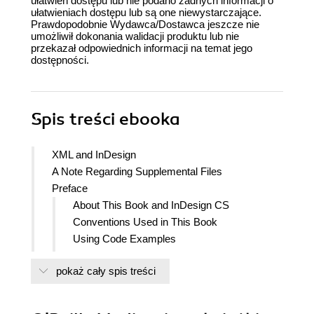
ułatwień dostępu lub nie podano żadnych informacji o
ułatwieniach dostępu lub są one niewystarczające.
Prawdopodobnie Wydawca/Dostawca jeszcze nie
umożliwił dokonania walidacji produktu lub nie
przekazał odpowiednich informacji na temat jego
dostępności.
Spis treści
ebooka
XML and InDesign
A Note Regarding Supplemental Files
Preface
About This Book and InDesign CS
Conventions Used in This Book
Using Code Examples
Safari Books Online
pokaż cały spis treści
How to Contact Us
Contributor
Acknowledgments