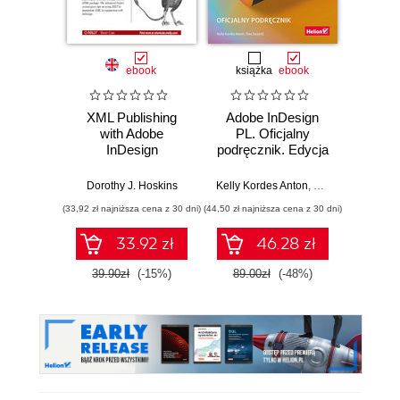
ebook
książka
ebook
XML Publishing
Adobe InDesign
Adobe
with Adobe
PL. Oficjalny
Kur
InDesign
podręcznik. Edycja
Broszu
2020
katalog
Dorothy J. Hoskins
Kelly Kordes Anton
,
Tina DeJarld
Grzeg
(33,92 zł najniższa cena z 30 dni)
(44,50 zł najniższa cena z 30 dni)
33.92 zł
46.28 zł
39.90zł
(-15%)
89.00zł
(-48%)