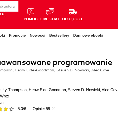
 zł
POMOC
LIVE CHAT
OD O,OOZŁ
oki
Promocje
Nowości
Bestsellery
Darmowe ebooki
aawansowane programowanie
mpson, Heow Eide-Goodman, Steven D. Nowicki, Alec Cove
ecky-Thompson
,
Heow Eide-Goodman
,
Steven D. Nowicki
,
Alec Cov
Wrox
on
5.0
/
6
Opinie:
59