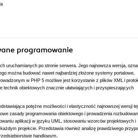
da
wane programowanie
wych uruchamianych po stronie serwera. Jego najnowsza wersja, ozn
rego można budować nawet najbardziej złożone systemy portalowe,
rowadzonym w PHP 5 możliwe jest korzystanie z plików XML i proto
 technik obiektowych znacznie ułatwiających i przyspieszających
tawiająca potężne możliwości i elastyczność najnowszej wersji te
tawowe zasady programowania obiektowego i prowadzenia rozbudowa
owaniu aplikacji w języku UML, stosowaniu wzorców projektowych i
 każdym projekcie. Przedstawia również analizę prawdziwego przypa
rzedsiębiorstwie handlowym.