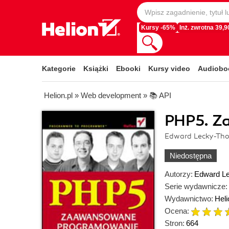
Kursy -65%
Inż. zwrotna 39,90
Kategorie
Książki
Ebooki
Kursy video
Audiobo
Helion.pl
»
Web development
»
📚 API
PHP5. Z
Edward Lecky-Tho
Niedostępna
Autorzy:
Edward L
Serie wydawnicze:
Wydawnictwo:
Heli
Ocena:
Stron:
664