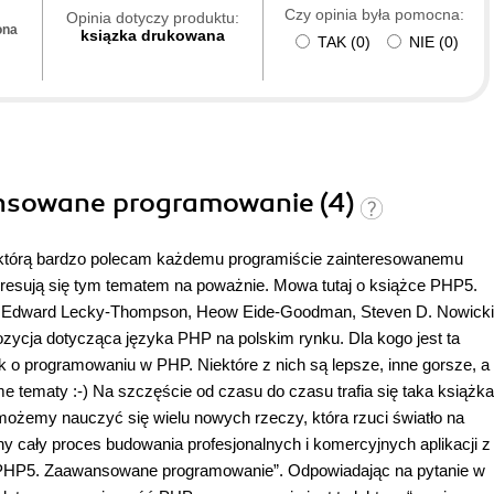
Czy opinia była pomocna:
Opinia dotyczy produktu:
ona
ksiązka drukowana
TAK
(
0
)
NIE
(
0
)
nsowane programowanie (4)
ki, którą bardzo polecam każdemu programiście zainteresowanemu
teresują się tym tematem na poważnie. Mowa tutaj o książce PHP5.
ą Edward Lecky-Thompson, Heow Eide-Goodman, Steven D. Nowicki
zycja dotycząca języka PHP na polskim rynku. Dla kogo jest ta
 o programowaniu w PHP. Niektóre z nich są lepsze, inne gorsze, a
e tematy :-) Na szczęście od czasu do czasu trafia się taka książka
j możemy nauczyć się wielu nowych rzeczy, która rzuci światło na
ny cały proces budowania profesjonalnych i komercyjnych aplikacji z
 “PHP5. Zaawansowane programowanie”. Odpowiadając na pytanie w