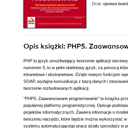
Druk:
oprawa twar
Opis
książki
: PHP5. Zaawanso
PHP to język umożliwiający tworzenie aplikacji siecio
numerem 5, to w pełni obiektowy język, za pomocą któ
intranetowe i ekstranetowe. Dzięki nowym funkcjom wp
SOAP, wydajna komunikacja z bazą danych i stosowanie
tworzenie rozbudowanych aplikacji.
"PHP5. Zaawansowane programowanie" to książka przeds
popularnej platformy programistycznej. Opisuje pods
projektów informatycznych. Zawiera informacje o model
tworzeniu narzędzi, które będzie można wykorzystać w
systemu automatyzującego pracę działu sprzedaży w p