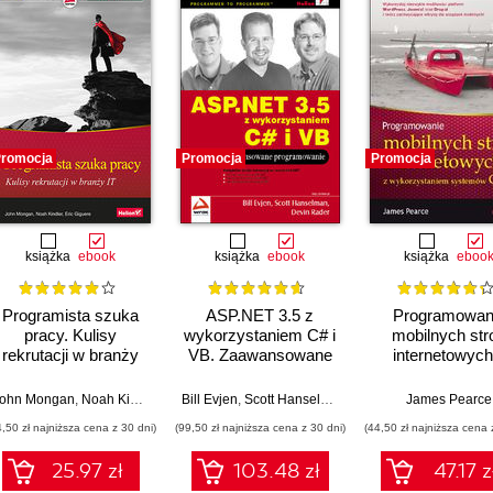
romocja
Promocja
Promocja
książka
ebook
książka
ebook
książka
eboo
Programista szuka
ASP.NET 3.5 z
Programowan
pracy. Kulisy
wykorzystaniem C# i
mobilnych str
rekrutacji w branży
VB. Zaawansowane
internetowych
IT. Wydanie III
programowanie
wykorzystani
systemów C
teven Wort
ohn Mongan
,
Ross LoForte
,
Noah Kindler
,
Brian Knight
,
Eric Giguere
Bill Evjen
,
Scott Hanselman
,
Devin Rader
James Pearce
4,50 zł najniższa cena z 30 dni)
(99,50 zł najniższa cena z 30 dni)
(44,50 zł najniższa cena 
25.97 zł
103.48 zł
47.17 z