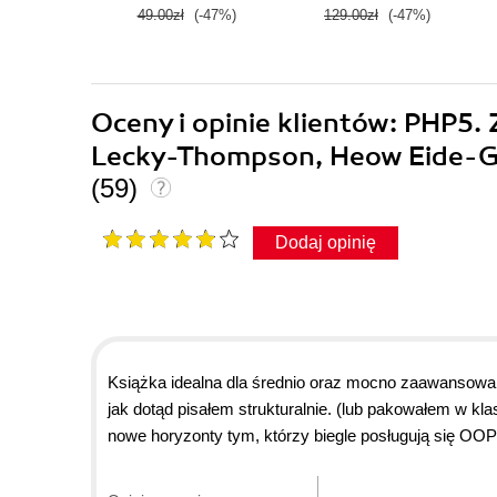
49.00zł
(-47%)
129.00zł
(-47%)
Oceny i opinie klientów: PHP
Lecky-Thompson, Heow Eide-Go
(59)
Dodaj opinię
Książka idealna dla średnio oraz mocno zaawansowa
jak dotąd pisałem strukturalnie. (lub pakowałem w kl
nowe horyzonty tym, którzy biegle posługują się OO
obiektówką pomoże w przystępny sposób szybko, łatwo
Polecam każdemu.