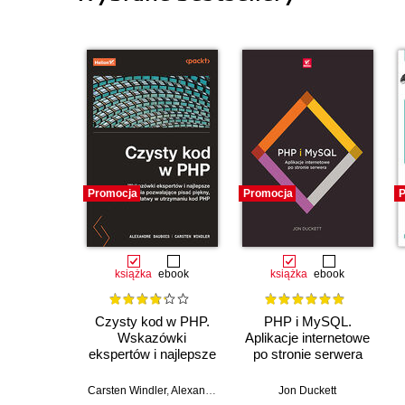
Promocja
Promocja
P
książka
ebook
książka
ebook
Czysty kod w PHP.
PHP i MySQL.
Wskazówki
Aplikacje internetowe
ekspertów i najlepsze
po stronie serwera
rozwiązania
pozwalające pisać
Carsten Windler
,
Alexandre Daubois
Jon Duckett
piękny, przystępny i