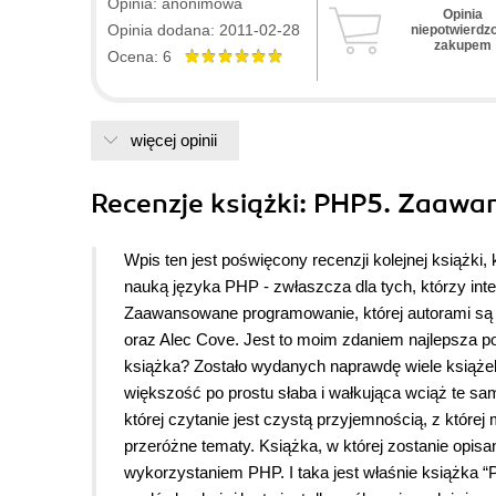
Opinia: anonimowa
Opinia
Opinia dodana: 2011-02-28
niepotwierdz
zakupem
Ocena: 6
więcej opinii
Recenzje
książki
: PHP5. Zaawa
Wpis ten jest poświęcony recenzji kolejnej książ
nauką języka PHP - zwłaszcza dla tych, którzy in
Zaawansowane programowanie, której autorami s
oraz Alec Cove. Jest to moim zdaniem najlepsza po
książka? Zostało wydanych naprawdę wiele książek
większość po prostu słaba i wałkująca wciąż te sam
której czytanie jest czystą przyjemnością, z które
przeróżne tematy. Książka, w której zostanie opisa
wykorzystaniem PHP. I taka jest właśnie książka