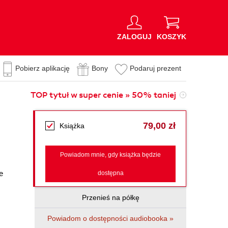
ZALOGUJ
KOSZYK
Pobierz aplikację
Bony
Podaruj prezent
TOP tytuł w super cenie » 50% taniej
79,00 zł
Książka
Powiadom mnie, gdy książka będzie
e
dostępna
Przenieś na półkę
Powiadom o dostępności audiobooka »