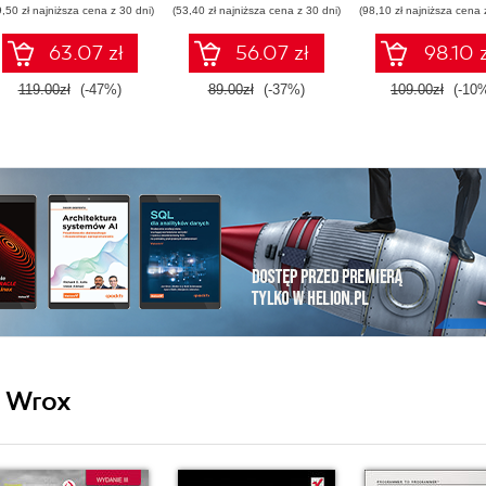
9,50 zł najniższa cena z 30 dni)
(53,40 zł najniższa cena z 30 dni)
(98,10 zł najniższa cena 
knowledge
63.07 zł
56.07 zł
98.10 z
119.00zł
(-47%)
89.00zł
(-37%)
109.00zł
(-10
i Wrox