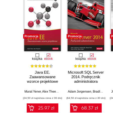
Promocja
Promocja
P
książka
ebook
książka
ebook
Java EE.
Microsoft SQL Server
Zaawansowane
2014. Podręcznik
wzorce projektowe
administratora
Murat Yener
,
Alex Theedom
Adam Jorgensen
,
Bradley Ball
,
S
J
(24,50 zł najniższa cena z 30 dni)
(64,50 zł najniższa cena z 30 dni)
(2
25.97 zł
68.37 zł