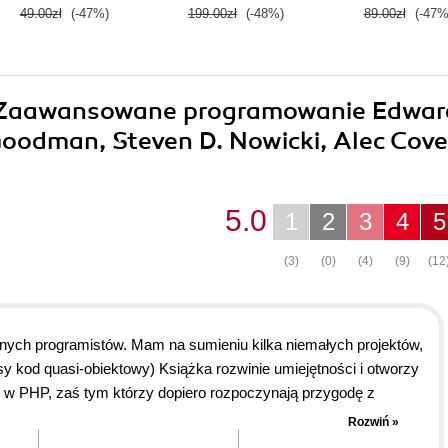
49.00zł
(-47%)
199.00zł
(-48%)
89.00zł
(-47%
5. Zaawansowane programowanie Edwar
odman, Steven D. Nowicki, Alec Cove
5.0
1
2
3
4
5
(3)
(0)
(4)
(9)
(12
nych programistów. Mam na sumieniu kilka niemałych projektów,
asy kod quasi-obiektowy) Książka rozwinie umiejętności i otworzy
P w PHP, zaś tym którzy dopiero rozpoczynają przygodę z
 i z przyjemnością tworzyć wielkie Projekty. Przez duże P. :)
Rozwiń »