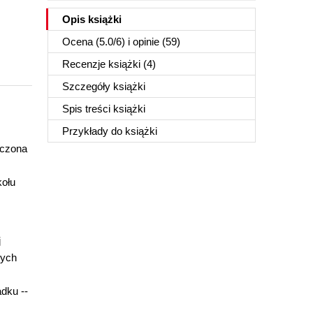
Opis
książki
Ocena (
5.0
/
6
) i opinie (59)
Recenzje
książki
(4)
Szczegóły
książki
Spis treści
książki
Przykłady do
książki
aczona
kołu
j
nych
dku --