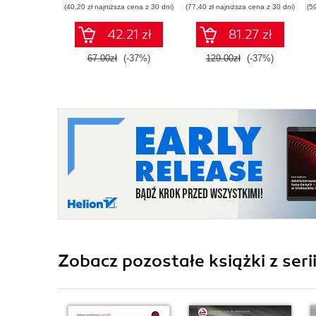
(40,20 zł najniższa cena z 30 dni)
(77,40 zł najniższa cena z 30 dni)
(5
łatwy w utrzymaniu
kod PHP
42.21 zł
81.27 zł
67.00zł
(-37%)
129.00zł
(-37%)
Zobacz pozostałe książki z seri