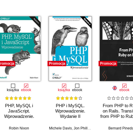
romocja
Promocja
Promocja
książka
ebook
książka
ebook
ebook
PHP, MySQL i
PHP i MySQL.
From PHP to R
JavaScript.
Wprowadzenie.
on Rails. Transi
Wprowadzenie.
Wydanie II
from PHP to Ru
Wydanie V
leveraging yo
existing back
Robin Nixon
Michele Davis
,
Jon Phillips
Bernard Pined
programmin