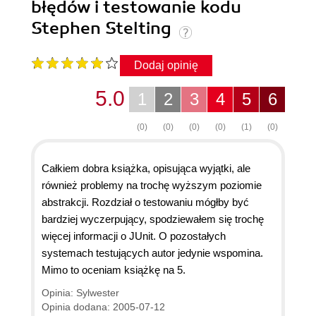
błędów i testowanie kodu
Stephen Stelting
Dodaj opinię
5.0
1
2
3
4
5
6
(0)
(0)
(0)
(0)
(1)
(0)
Całkiem dobra książka, opisująca wyjątki, ale
również problemy na trochę wyższym poziomie
abstrakcji. Rozdział o testowaniu mógłby być
bardziej wyczerpujący, spodziewałem się trochę
więcej informacji o JUnit. O pozostałych
systemach testujących autor jedynie wspomina.
Mimo to oceniam książkę na 5.
Opinia: Sylwester
Opinia dodana: 2005-07-12