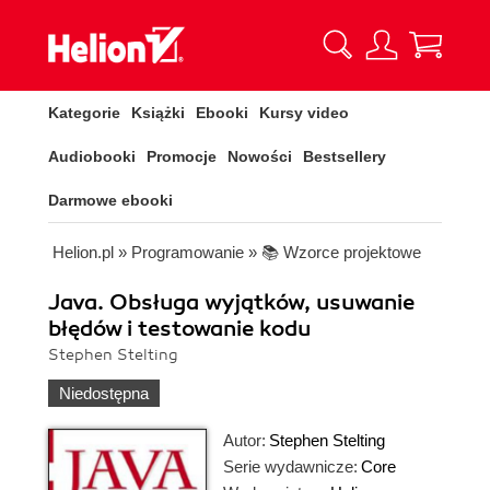
Kategorie
Książki
Ebooki
Kursy video
Audiobooki
Promocje
Nowości
Bestsellery
Darmowe ebooki
Helion.pl
»
Programowanie
»
📚 Wzorce projektowe
Java. Obsługa wyjątków, usuwanie
błędów i testowanie kodu
Stephen Stelting
Niedostępna
Autor:
Stephen Stelting
Serie wydawnicze:
Core