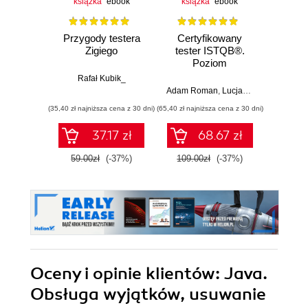
książka
ebook
książka
ebook
Przygody testera
Certyfikowany
In
Zigiego
tester ISTQB®.
wyma
Poziom
podstawowy.
Mod
Rafał Kubik_
Wydanie II
wy
Adam Roman
,
Lucjan Stapp
,
Michaël 
Karoli
roz
(35,40 zł najniższa cena z 30 dni)
(65,40 zł najniższa cena z 30 dni)
pr
infor
37.17 zł
68.67 zł
1
59.00zł
(-37%)
109.00zł
(-37%)
Oceny i opinie klientów: Java.
Obsługa wyjątków, usuwanie