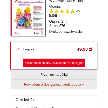
Wydawnictwo:
Helion
Ocena:
5.0
/
6
Opinie:
1
Stron:
376
Druk:
oprawa twarda
49,90 zł
Książka
Powiadom mnie, gdy książka będzie dostępna
Przenieś na półkę
Powiadom o dostępności audiobooka »
Opis
książki