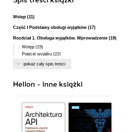
Spis treści
książki
Wstęp (11)
Część I Podstawy obsługi wyjątków (17)
Rozdział 1. Obsługa wyjątków. Wprowadzenie (19)
Wstęp (19)
Pojęcie wyjątku (22)
Hierarchia klas reprezentujących wyjątki (24)
pokaż cały spis treści
Opcje związane z przechwytywaniem oraz
deklaracją wyjątków (25)
Przechwytywanie i obsługa wyjątków: bloki
Helion - inne książki
try, catch i finally (26)
Reguły dotyczące stosowania bloków try-
catch-finally (27)
Deklarowanie metod zgłaszających wyjątki
(28)
Reguły dotyczące deklarowania metod
zgłaszających wyjątki (28)