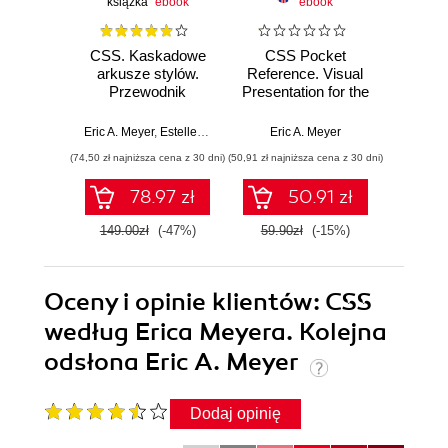
książka
ebook
ebook
CSS. Kaskadowe
CSS Pocket
Table
arkusze stylów.
Reference. Visual
CSS. 
Przewodnik
Presentation for the
Renderi
encyklopedyczny.
Web. 5th Edition
Wydanie IV
Eric A. Meyer
,
Estelle Weyl
Eric A. Meyer
Eri
(74,50 zł najniższa cena z 30 dni)
(50,91 zł najniższa cena z 30 dni)
(25,42 zł naj
78.97 zł
50.91 zł
149.00zł
(-47%)
59.90zł
(-15%)
29.9
Oceny i opinie klientów: CSS
według Erica Meyera. Kolejna
odsłona Eric A. Meyer
Dodaj opinię