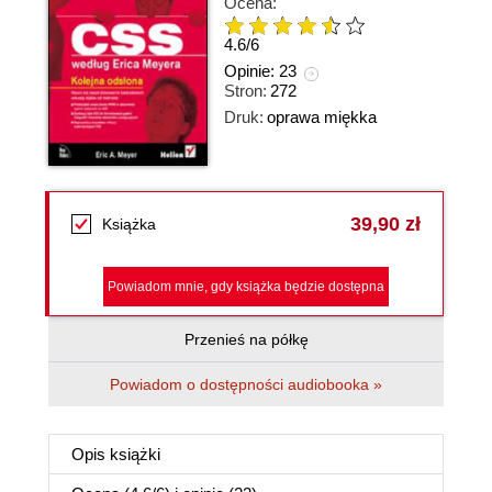
Ocena:
4.6
/
6
Opinie:
23
Stron:
272
Druk:
oprawa miękka
39,90 zł
Książka
Powiadom mnie, gdy książka będzie dostępna
Przenieś na półkę
Powiadom o dostępności audiobooka »
Opis
książki