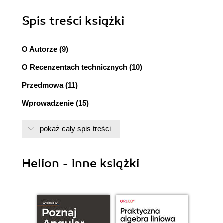
Spis treści
książki
O Autorze (9)
O Recenzentach technicznych (10)
Przedmowa (11)
Wprowadzenie (15)
Projekt 1. Przekształcanie istniejącej strony (21)
pokaż cały spis treści
Cele projektu (22)
Przygotowania (22)
Kładziemy fundamenty (23)
Helion - inne książki
Konwertowanie dokumentu (24)
Okrajanie dokumentu (25)
Struktura szkieletowa (25)
Przebudowa projektu (28)
Style podstawowe (28)