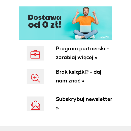
Tworzenie widoku galerii (57)
Usuwanie stylów slajdów (57)
Tytuły, tytuły, tytuły (58)
Czyszczenie (60)
Wysokość i tabele (61)
Tworzenie widoku katalogu (62)
Znów opływanie (63)
Program partnerski -
Ułożenie i wyrównanie (65)
zarabiaj więcej »
Poprawianie listy (67)
Informacje do ramek (69)
Brak książki? - daj
Warianty (71)
nam znać »
Projekt 3. Stylizowanie raportu finansowego (73)
Cele projektu (74)
Subskrybuj newsletter
Przygotowania (74)
Style dla ekranu (74)
»
Kładziemy fundamenty (75)
Style czcionek (76)
Etykiety tabeli (78)