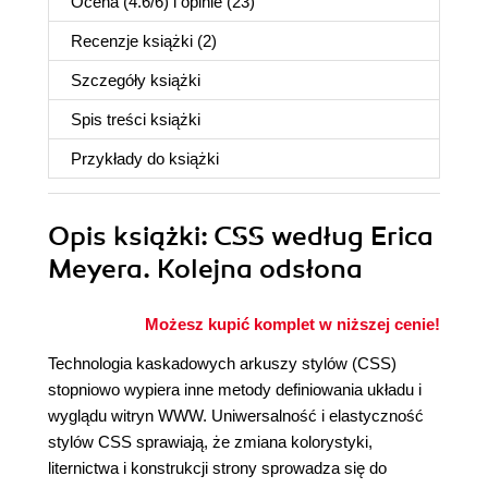
Ocena (
4.6
/
6
) i opinie (23)
Recenzje
książki
(2)
Szczegóły
książki
Spis treści
książki
Przykłady do
książki
Opis
książki
: CSS według Erica
Meyera. Kolejna odsłona
Możesz kupić komplet w niższej cenie!
Technologia kaskadowych arkuszy stylów (CSS)
stopniowo wypiera inne metody definiowania układu i
wyglądu witryn WWW. Uniwersalność i elastyczność
stylów CSS sprawiają, że zmiana kolorystyki,
liternictwa i konstrukcji strony sprowadza się do