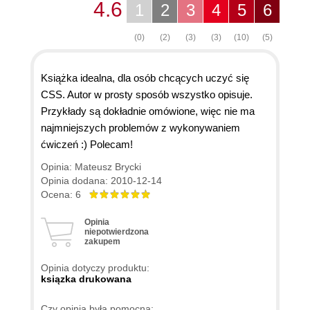
4.6
1
2
3
4
5
6
(0)
(2)
(3)
(3)
(10)
(5)
Książka idealna, dla osób chcących uczyć się
CSS. Autor w prosty sposób wszystko opisuje.
Przykłady są dokładnie omówione, więc nie ma
najmniejszych problemów z wykonywaniem
ćwiczeń :) Polecam!
Opinia: Mateusz Brycki
Opinia dodana: 2010-12-14
Ocena: 6
Opinia
niepotwierdzona
zakupem
Opinia dotyczy produktu:
ksiązka drukowana
Czy opinia była pomocna: