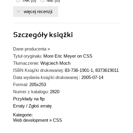
TAK
(
0
)
NIE
(
0
)
więcej recenzji
Szczegóły
książki
Dane producenta
»
Tytuł oryginału:
More Eric Meyer on CSS
Tłumaczenie:
Wojciech Moch
ISBN Książki drukowanej:
83-736-1901-1, 8373619011
Data wydania książki drukowanej :
2005-07-14
Format:
205x253
Numer z katalogu:
2820
Przykłady na ftp
Erraty
/
Zgłoś erratę
Kategorie:
Web development
»
CSS