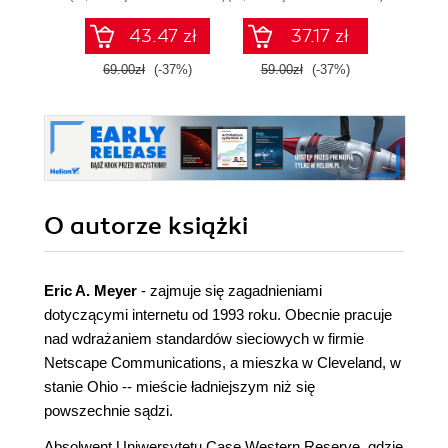
responsywnych
HTML
stron
grafic
43.47 zł
37.17 zł
internetowych
69.00zł
(-37%)
59.00zł
(-37%)
129.0
O autorze
książki
Eric A. Meyer
- zajmuje się zagadnieniami
dotyczącymi internetu od 1993 roku. Obecnie pracuje
nad wdrażaniem standardów sieciowych w firmie
Netscape Communications, a mieszka w Cleveland, w
stanie Ohio -- mieście ładniejszym niż się
powszechnie sądzi.
Absolwent Uniwersytetu Case Western Reserve, gdzie