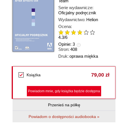
Team
Serie wydawnicze:
Oficjalny podręcznik
Wydawnictwo:
Helion
Ocena:
4.3
/
6
Opinie:
3
Stron:
408
Druk:
oprawa miękka
79,00 zł
Książka
Powiadom mnie, gdy książka będzie dostępna
Przenieś na półkę
Powiadom o dostępności audiobooka »