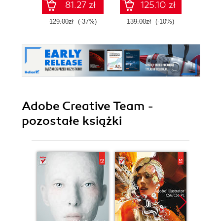
81.27 zł
125.10 zł
129.00zł
(-37%)
139.00zł
(-10%)
79.0
Adobe Creative Team -
pozostałe książki