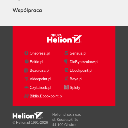
(100)
Współpraca
Dodawanie rozmycia w ruchu (102)
Eksportowanie do Adobe Flash CS4 Professional
(103)
4. Warstwy kształtu
Tematyka lekcji (106)
Zaczynamy (108)
Onepress.pl
Sensus.pl
Tworzenie warstwy kształtu (109)
Editio.pl
DlaBystrzakow.pl
Tworzenie własnych kształtów (113)
Bezdroza.pl
Ebookpoint.pl
Tworzenie gwiazd (118)
Dołączanie warstw z obrazem wideo i dźwiękiem
Videopoint.pl
Beya.pl
(122)
Czytalisek.pl
Sploty
Tworzenie kreskówki (123)
Biblio.Ebookpoint.pl
Dodawanie paska tytułowego (126)
Eksperymentowanie z funkcją Brainstorm (129)
5. Animowanie prezentacji multimedialnej
Helion.pl sp. z o.o.
ul. Kościuszki 1c
© Helion.pl 1991-2026
Tematyka lekcji (134)
44-100 Gliwice