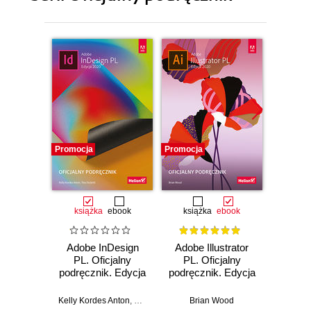
Promocja
Promocja
Promocj
książka
ebook
książka
ebook
ksią
Adobe InDesign
Adobe Illustrator
Adobe
PL. Oficjalny
PL. Oficjalny
Pro CC
podręcznik. Edycja
podręcznik. Edycja
pod
2020
2020
Wy
Kelly Kordes Anton
,
Tina DeJarld
Brian Wood
Ma