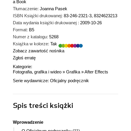
a Book
Tłumaczenie:
Joanna Pasek
ISBN Książki drukowanej:
83-246-2321-3, 8324623213
Data wydania książki drukowanej :
2009-10-26
Format:
B5
Numer z katalogu:
5268
Książka w kolorze:
Tak
Zobacz zawartość nośnika
Zgłoś erratę
Kategorie:
Fotografia, grafika i wideo
»
Grafika
»
After Effects
Serie wydawnicze:
Oficjalny podręcznik
Spis treści
książki
Wprowadzenie
O Oficjalnym podręczniku (11)