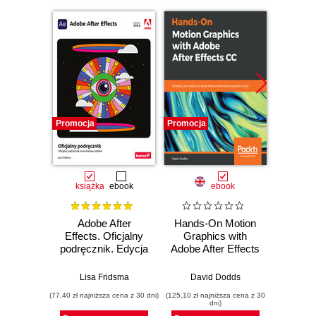
Promocja
Promocja
Promocj
książka
ebook
ebook
ksią
Adobe After
Hands-On Motion
Adobe A
Effects. Oficjalny
Graphics with
CC. 
podręcznik. Edycja
Adobe After Effects
pod
2023
CC. Develop your
Wy
skills as a visual
Lisa Fridsma
David Dodds
Lisa Fri
effects and motion
(77,40 zł najniższa cena z 30 dni)
(125,10 zł najniższa cena z 30
(47,40 zł naj
graphics artist
dni)