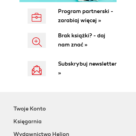
Dodawanie przezroczystości (67)
Renderowanie kompozycji (67)
Program partnerski -
3. Animowanie tekstu
zarabiaj więcej »
Tematyka lekcji (74)
Zaczynamy (76)
Brak książki? - daj
Warstwy tekstowe (78)
nam znać »
Tworzenie i formatowanie tekstu punktowego (79)
Korzystanie z szablonu animacji tekstu (81)
Subskrybuj newsletter
Animowanie za pomocą kluczy skalowania (84)
Animowanie za pomocą relacji dziedziczenia (86)
»
Animowanie tekstu zaimportowanego z
Photoshopa (87)
Animowanie ruchu po ścieżce za pomocą
szablonu (91)
Animowanie odległości między literami (93)
Twoje Konto
Animowanie przezroczystości tekstu (95)
Księgarnia
Korzystanie z grupy animatorów tekstu (96)
Poprawianie animacji ruchu po ścieżce (99)
Wydawnictwo Helion
Animowanie ruchu po ścieżce warstwy z obrazem