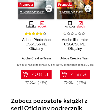
Promocja
Promocja
Promocj
książka
ebook
książka
ebook
ksią
Adobe Photoshop
Adobe Illustrator
Adobe
CS6/CS6 PL.
CS6/CS6 PL.
CS6
Oficjalny
Oficjalny
Of
podręcznik
podręcznik
po
Adobe Creative Team
Adobe Creative Team
Adobe C
(38,50 zł najniższa cena z 30 dni)
(39,50 zł najniższa cena z 30 dni)
(39,50 zł naj
40.81 zł
41.87 zł
77.00zł
(-47%)
79.00zł
(-47%)
79.0
Zobacz pozostałe książki z
serii Oficjalny podręcznik