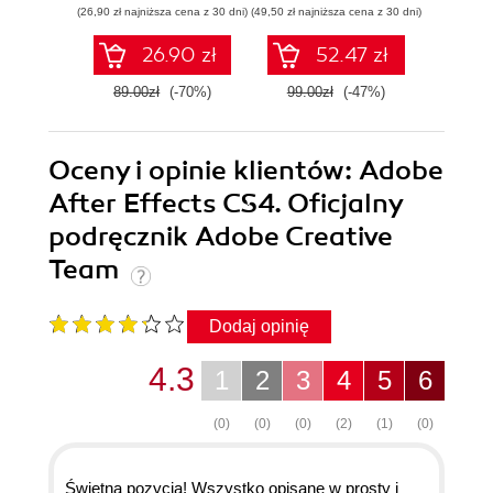
(26,90 zł najniższa cena z 30 dni)
(49,50 zł najniższa cena z 30 dni)
(44,50 zł naj
26.90 zł
52.47 zł
89.00zł
(-70%)
99.00zł
(-47%)
89.0
Oceny i opinie klientów: Adobe
After Effects CS4. Oficjalny
podręcznik Adobe Creative
Team
Dodaj opinię
4.3
1
2
3
4
5
6
(0)
(0)
(0)
(2)
(1)
(0)
Świetna pozycja! Wszystko opisane w prosty i