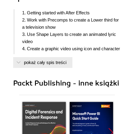
1. Getting started with After Effects
2. Work with Precomps to create a Lower third for
a television show
3. Use Shape Layers to create an animated lyric
video
4. Create a graphic video using icon and character
animation
pokaż cały spis treści
5. Produce a film title project using Text Animator
6. Animate a sports broadcast using basic effects
7. Develop a vfx project using shot replacement
Packt Publishing - inne książki
8. Implement a 2.5 D environment camera fly
through
9. Build a 3D c4d lite logo project
10. Assessment