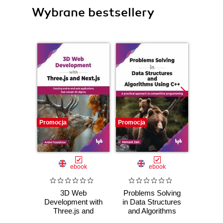
Wybrane bestsellery
Promocja
Promocja
Promocj
ebook
ebook
ksią
3D Web
Problems Solving
Ado
Development with
in Data Structures
Effect
Three.js and
and Algorithms
podręc
Next.js
Using C++