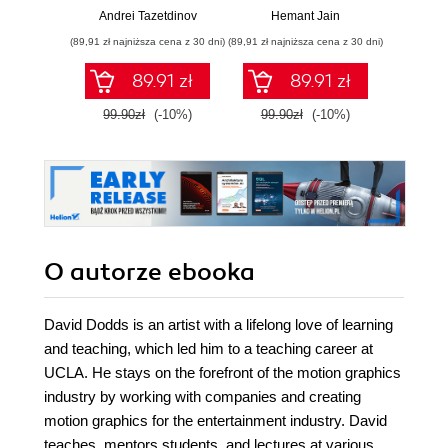
Andrei Tazetdinov
Hemant Jain
Lis
(89,91 zł najniższa cena z 30 dni)
(89,91 zł najniższa cena z 30 dni)
(64,50 zł naj
89.91 zł
89.91 zł
99.90zł
(-10%)
99.90zł
(-10%)
129.0
O autorze
ebooka
David Dodds is an artist with a lifelong love of learning
and teaching, which led him to a teaching career at
UCLA. He stays on the forefront of the motion graphics
industry by working with companies and creating
motion graphics for the entertainment industry. David
teaches, mentors students, and lectures at various