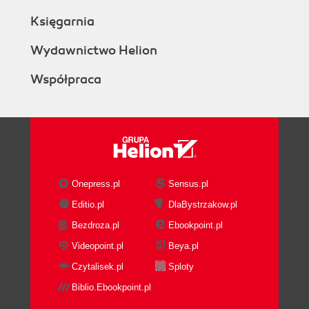
Księgarnia
Wydawnictwo Helion
Współpraca
Onepress.pl
Sensus.pl
Editio.pl
DlaBystrzakow.pl
Bezdroza.pl
Ebookpoint.pl
Videopoint.pl
Beya.pl
Czytalisek.pl
Sploty
Biblio.Ebookpoint.pl