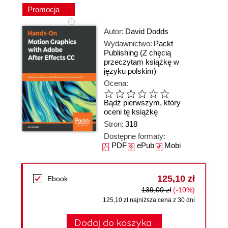
Promocja
Autor:
David Dodds
Wydawnictwo:
Packt
Publishing
(Z chęcią
przeczytam książkę w
języku polskim)
Ocena:
Bądź pierwszym, który
oceni tę książkę
Stron:
318
Dostępne formaty:
PDF
ePub
Mobi
125,10 zł
Ebook
139,00 zł
(-10%)
125,10 zł najniższa cena z 30 dni
Dodaj do koszyka