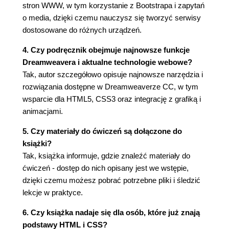
stron WWW, w tym korzystanie z Bootstrapa i zapytań
Omówienie CSS3 (98)
o media, dzięki czemu nauczysz się tworzyć serwisy
Rozdział 4. Podstawy projektowania
dostosowane do różnych urządzeń.
interaktywnych stron WWW (102)
4. Czy podręcznik obejmuje najnowsze funkcje
Projektowanie nowego serwisu (104)
Dreamweavera i aktualne technologie webowe?
Scenariusz (108)
Tak, autor szczegółowo opisuje najnowsze narzędzia i
Tworzenie miniatur i schematów (108)
rozwiązania dostępne w Dreamweaverze CC, w tym
Tworzenie zasobów za pomocą funkcji Adobe
wsparcie dla HTML5, CSS3 oraz integrację z grafiką i
Generator (opcjonalnie) (112)
animacjami.
Rozdział 5. Projektowanie makiet (120)
5. Czy materiały do ćwiczeń są dołączone do
Ocena opcji projektu strony (122)
książki?
Korzystanie z predefiniowanych układów (124)
Tak, książka informuje, gdzie znaleźć materiały do
Rozdział 6. Korzystanie z platformy WWW (144)
ćwiczeń - dostęp do nich opisany jest we wstępie,
Tworzenie zawartości nagłówka (146)
dzięki czemu możesz pobrać potrzebne pliki i śledzić
Tworzenie nawigacji (167)
lekcje w praktyce.
Tworzenie treści semantycznych (182)
6. Czy książka nadaje się dla osób, które już znają
Zarządzanie szerokością komponentu Bootstrap
podstawy HTML i CSS?
(189)