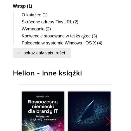
Wstęp (1)
O książce (1)
Skrócone adresy TinyURL (2)
Wymagania (2)
Konwencje stosowane w tej książce (3)
Polecenia w systemie Windows i OS X (4)
Instalowanie programu (5)
pokaż cały spis treści
Uaktualnianie programu Dreamweaver do
najnowszej wersji (6)
Gdzie są materiały do ćwiczeń? (7)
Helion - inne książki
Zalecana kolejność wykonywania ćwiczeń (7)
Definiowanie serwisu w programie Dreamweaver
(8)
Konfigurowanie przestrzeni roboczej (12)
Sprawdzanie dostępności aktualizacji (14)
Dodatkowe materiały (14)
Rozdział 1. Dostosowanie przestrzeni roboczej (16)
Rzut oka na przestrzeń roboczą (18)