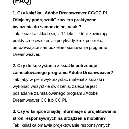
(FAQ)
Korzystanie z panelu DOM (50)
Korzystanie z szybkich inspektorów właściwości
1. Czy książka ,,Adobe Dreamweaver CC/CC PL.
(50)
Oficjalny podręcznik" zawiera praktyczne
Wprowadzenie do funkcji Emmet (52)
ćwiczenia do samodzielnej nauki?
Odkrywanie, eksperymentowanie i nauka (54)
Tak, książka składa się z 14 lekcji, które zawierają
Rozdział 2. Podstawy języka HTML (56)
praktyczne ćwiczenia i przykłady krok po kroku,
Czym jest HTML? (58)
umożliwiające samodzielne opanowanie programu
Początki HTML (58)
Dreamweaver.
Najczęściej używane znaczniki kodu HTML (60)
2. Czy do korzystania z książki potrzebuję
Co nowego w HTML5 (62)
zainstalowanego programu Adobe Dreamweaver?
Rozdział 3. Podstawy CSS (66)
Tak, aby w pełni wykorzystać materiał z książki i
Czym są kaskadowe arkusze stylów CSS? (68)
wykonać wszystkie ćwiczenia, zalecane jest
Formatowanie za pomocą HTML a CSS (69)
posiadanie zainstalowanego programu Adobe
Domyślne ustawienia HTML (70)
Dreamweaver CC lub CC PL.
Model blokowy CSS (74)
3. Czy w książce znajdę informacje o projektowaniu
Podgląd ukończonego projektu (75)
stron responsywnych na urządzenia mobilne?
Formatowanie tekstu (77)
Tak, książka omawia projektowanie responsywnych
No i wreszcie grupowanie, klasy oraz ID! (96)