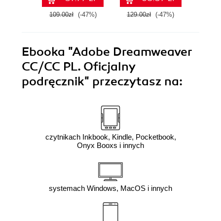
109.00zł
(-47%)
129.00zł
(-47%)
129.0
Ebooka
"Adobe Dreamweaver
CC/CC PL. Oficjalny
podręcznik"
przeczytasz na:
czytnikach Inkbook, Kindle, Pocketbook,
Onyx Booxs i innych
systemach Windows, MacOS i innych