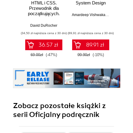
HTML i CSS.
System Design
Web D
Przewodnik dla
with 
początkujących.
and 
Amardeep Vishwakarma
Solidne podstawy
kodowania i
David DuRocher
Kev
projektowania
(34,50 zł najniższa cena z 30 dni)
(89,91 zł najniższa cena z 30 dni)
(89,91 zł naj
responsywnych
stron
36.57 zł
89.91 zł
internetowych
69.00zł
(-47%)
99.90zł
(-10%)
99.9
Zobacz pozostałe książki z
serii Oficjalny podręcznik