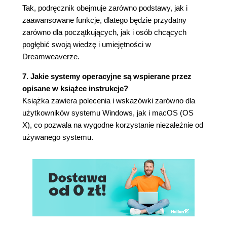
Tak, podręcznik obejmuje zarówno podstawy, jak i
Wstawianie encji HTML (191)
zaawansowane funkcje, dlatego będzie przydatny
Tworzenie globalnych stylów tekstu (193)
zarówno dla początkujących, jak i osób chcących
Rozdział 7. Projektowanie na potrzeby urządzeń
pogłębić swoją wiedzę i umiejętności w
Dreamweaverze.
mobilnych (204)
Projektowanie responsywne (206)
7. Jakie systemy operacyjne są wspierane przez
Dostosowywanie układów Bootstrapa do różnych
opisane w książce instrukcje?
rozmiarów ekranu (208)
Książka zawiera polecenia i wskazówki zarówno dla
Korzystanie z zapytań o media (221)
użytkowników systemu Windows, jak i macOS (OS
Rozdział 8. Tworzenie szablonów (234)
X), co pozwala na wygodne korzystanie niezależnie od
używanego systemu.
Tworzenie szablonów na podstawie gotowych
układów strony (236)
Tworzenie regionów edytowalnych (237)
Wstawianie metadanych (239)
Tworzenie stron potomnych (241)
Rozdział 9. Praca z tekstem, listami i tabelami (256)
Przegląd ukończonego projektu (258)