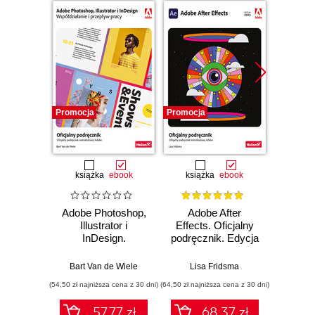
Promocja
Promocja
Promocj
książka
ebook
książka
ebook
ksią
Adobe Photoshop,
Adobe After
Adobe
Illustrator i
Effects. Oficjalny
PL. 
InDesign.
podręcznik. Edycja
podręc
Współdziałanie i
2023
przepływ pracy.
Bart Van de Wiele
Lisa Fridsma
Kelly An
Oficjalny
(54,50 zł najniższa cena z 30 dni)
(64,50 zł najniższa cena z 30 dni)
(64,50 zł naj
podręcznik
57.77 zł
68.37 zł