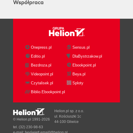
Photoshop (opcjonalnie) (331)
Współpraca
Wstawianie obrazów metodą przeciągnij i upuść
(335)
Korzystanie z panelu Properties (Właściwości) do
pracy z grafiką (337)
Rozdział 11. Nawigacja (342)
Podstawy łączy hipertekstowych (344)
Onepress.pl
Sensus.pl
Przegląd ukończonego projektu (345)
Editio.pl
DlaBystrzakow.pl
Łącza do stron należących do tego samego
Bezdroza.pl
Ebookpoint.pl
serwisu (348)
Videopoint.pl
Beya.pl
Tworzenie łączy do stron zewnętrznych (355)
Tworzenie łączy e-mail (358)
Czytalisek.pl
Sploty
Tworzenie łączy w postaci elementu graficznego
Biblio.Ebookpoint.pl
(360)
Łącza w obrębie strony (363)
Sprawdzanie strony (369)
Helion.pl sp. z o.o.
ul. Kościuszki 1c
Dodawanie łączy skierowanych do tej samej
© Helion.pl 1991-2026
44-100 Gliwice
strony (opcjonalnie) (370)
tel. (32) 230-98-63
e-mail:
[wyświetl email]@helion.pl