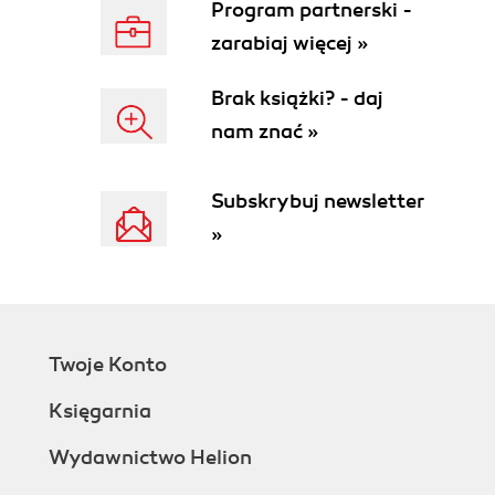
Tworzenie i formatowanie tekstu (261)
Program partnerski -
Tworzenie list (269)
zarabiaj więcej »
Tworzenie tabel (279)
Sprawdzanie pisowni w dokumencie (302)
Brak książki? - daj
Wyszukiwanie i zastępowanie tekstu (304)
nam znać »
Opcjonalne samodzielne ćwiczenie (308)
Rozdział 10. Elementy graficzne (310)
Subskrybuj newsletter
Podstawy grafiki WWW (312)
»
Przegląd ukończonego projektu (317)
Wstawianie zdjęć (318)
Dostosowanie położenia obrazu za pomocą klas
CSS (320)
Praca z panelem Insert (Wstaw) (322)
Twoje Konto
Praca z menu Insert (Wstaw) (323)
Wstawianie plików o niezgodnych formatach (325)
Księgarnia
Inteligentne obiekty programu Photoshop
(opcjonalnie) (328)
Wydawnictwo Helion
Kopiowanie i wklejanie grafiki z programu