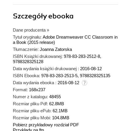
Szczegóły
ebooka
Dane producenta
»
Tytuł oryginału:
Adobe Dreamweaver CC Classroom in
a Book (2015 release)
Tłumaczenie:
Joanna Zatorska
ISBN Książki drukowanej:
978-83-283-2512-8,
9788328325128
Data wydania książki drukowanej :
2016-08-12
ISBN Ebooka:
978-83-283-2513-5, 9788328325135
Data wydania ebooka :
2016-08-12
Format:
168x237
Numer z katalogu:
48455
Rozmiar pliku Pdf:
62.8MB
Rozmiar pliku ePub:
62.1MB
Rozmiar pliku Mobi:
104.8MB
Pobierz przykładowy rozdział PDF
Przykłady na ftp