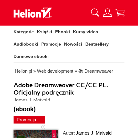
Kategorie
Książki
Ebooki
Kursy video
Audiobooki
Promocje
Nowości
Bestsellery
Darmowe ebooki
Helion.pl
»
Web development
»
📚 Dreamweaver
Adobe Dreamweaver CC/CC PL.
Oficjalny podręcznik
James J. Maivald
(ebook)
Promocja
Autor:
James J. Maivald