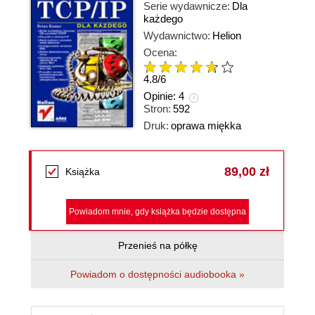
Serie wydawnicze:
Dla
każdego
Wydawnictwo:
Helion
Ocena:
4.8
/
6
Opinie:
4
Stron:
592
Druk:
oprawa miękka
89,00 zł
Książka
Powiadom mnie, gdy książka będzie dostępna
Przenieś na półkę
Powiadom o dostępności audiobooka »