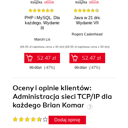
książka
ebook
książka
ebook
ksią
PHP i MySQL. Dla
Java w 21 dni.
Szy
każdego. Wydanie
Wydanie VII
Jav
III
Wprow
jęz
Rogers Cadenhead
godzi
Marcin Lis
Phi
(49,50 zł najniższa cena z 30 dni)
(49,50 zł najniższa cena z 30 dni)
(34,50 zł naj
52.47 zł
52.47 zł
99.00zł
(-47%)
99.00zł
(-47%)
69.0
Oceny i opinie klientów:
Administracja sieci TCP/IP dla
każdego Brian Komar
Dodaj opinię