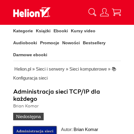
Kategorie
Książki
Ebooki
Kursy video
Audiobooki
Promocje
Nowości
Bestsellery
Darmowe ebooki
Helion.pl
»
Sieci i serwery
»
Sieci komputerowe
»
📚
Konfiguracja sieci
Administracja sieci TCP/IP dla
każdego
Brian Komar
Niedostępna
Autor:
Brian Komar