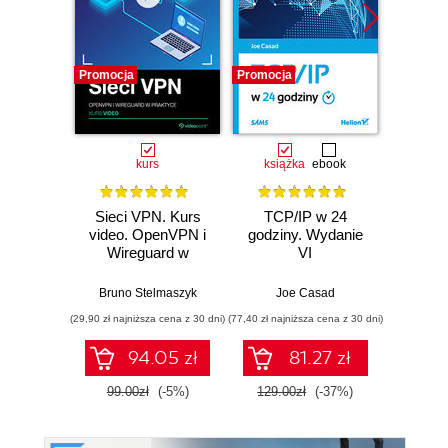
Promocja
Promocja
Promocj
kurs
książka
ebook
ksią
Sieci VPN. Kurs
TCP/IP w 24
Sieci 
video. OpenVPN i
godziny. Wydanie
p
Wireguard w
VI
bezpi
praktyce
danych
roz
Bruno Stelmaszyk
Joe Casad
Mar
(29,90 zł najniższa cena z 30 dni)
(77,40 zł najniższa cena z 30 dni)
(23,50 zł naj
94.05 zł
81.27 zł
99.00zł
(-5%)
129.00zł
(-37%)
47.0