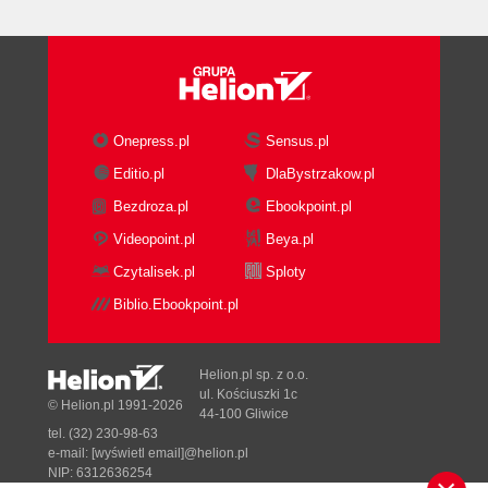
Przyszłość adresowania IP (IPv6) (87)
Podsumowanie (88)
Pytania sprawdzające (88)
W następnym rozdziale (89)
Rozdział 5. TCP i UDP - protokoły transportu (91)
Onepress.pl
Sensus.pl
Komunikacja połączeniowa i bezpołączeniowa
(91)
Editio.pl
DlaBystrzakow.pl
TCP - Transmission Control Protocol (92)
Bezdroza.pl
Ebookpoint.pl
UDP - User Datagram Protocol (93)
Videopoint.pl
Beya.pl
Korzystanie z portów i gniazd (93)
Czytalisek.pl
Sploty
TCP - Transmission Control Protocol (95)
Format nagłówka TCP (96)
Biblio.Ebookpoint.pl
Ustanawianie sesji TCP, czyli trójstopniowa
wymiana potwierdzeń (98)
Helion.pl sp. z o.o.
Zamykanie sesji TCP (99)
ul. Kościuszki 1c
© Helion.pl 1991-2026
Przepływ informacji w trakcie sesji (100)
44-100 Gliwice
Okna przesuwne TCP (101)
tel. (32) 230-98-63
e-mail:
[wyświetl email]@helion.pl
Stany połączenia TCP (104)
NIP: 6312636254
Zarezerwowane porty TCP (105)