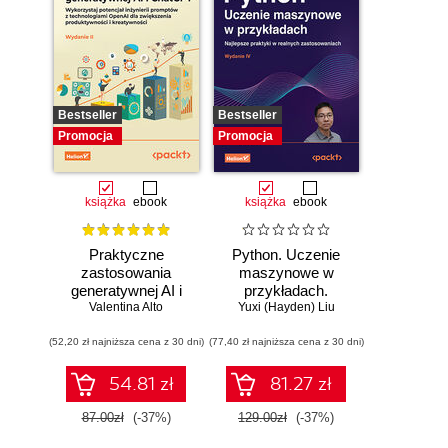
Bestseller
Bestseller
Promocja
Promocja
książka
ebook
książka
ebook
Praktyczne
Python. Uczenie
zastosowania
maszynowe w
generatywnej AI i
przykładach.
Valentina Alto
ChatGPT.
Najlepsze praktyki
Yuxi (Hayden) Liu
Wykorzystaj
w realnych
(52,20 zł najniższa cena z 30 dni)
potencjał inżynierii
(77,40 zł najniższa cena z 30 dni)
zastosowaniach.
promptów z
Wydanie IV
technologiami
54.81 zł
81.27 zł
OpenAI dla
zwiększenia
87.00zł
(-37%)
129.00zł
(-37%)
produktywności i