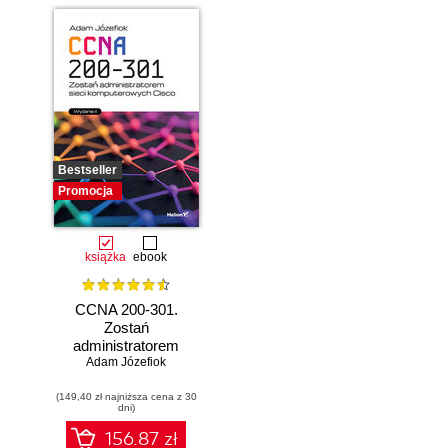
kreatywności.
Wydanie II
Bestseller
Promocja
książka
ebook
CCNA 200-301.
Zostań
administratorem
Adam Józefiok
sieci
komputerowych
(149,40 zł najniższa cena z 30
Cisco. Wydanie II
dni)
156.87 zł