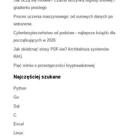
Jak uczą się modele? Czarna skrzynka regresji liniowej i
gradientu prostego
Proces uczenia maszynowego: od surowych danych po
wdrożenie.
Cyberbezpieczeństwo od podstaw - najlepsze książki dla
początkujących w 2026
Jak okiełznać stosy PDF-ów? Architektura systemów
RAG
Pięć mitów o przestępczości kryptowalutowej
Najczęściej szukane
Python
Go
Sql
C
Excel
Linux