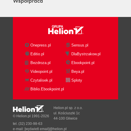
Współpraca
Onepress.pl
Sensus.pl
Editio.pl
DlaBystrzakow.pl
Bezdroza.pl
Ebookpoint.pl
Videopoint.pl
Beya.pl
Czytalisek.pl
Sploty
Biblio.Ebookpoint.pl
Helion.pl sp. z o.o.
ul. Kościuszki 1c
© Helion.pl 1991-2026
44-100 Gliwice
tel. (32) 230-98-63
e-mail:
[wyświetl email]@helion.pl