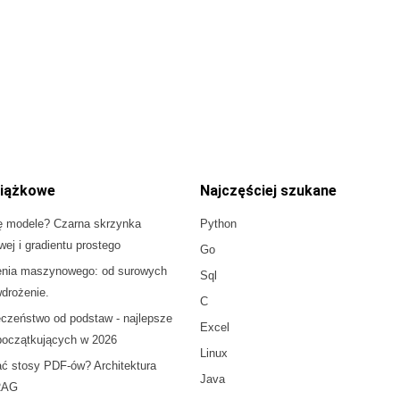
iążkowe
Najczęściej szukane
ę modele? Czarna skrzynka
Python
owej i gradientu prostego
Go
enia maszynowego: od surowych
Sql
drożenie.
C
czeństwo od podstaw - najlepsze
Excel
 początkujących w 2026
Linux
ać stosy PDF-ów? Architektura
Java
RAG