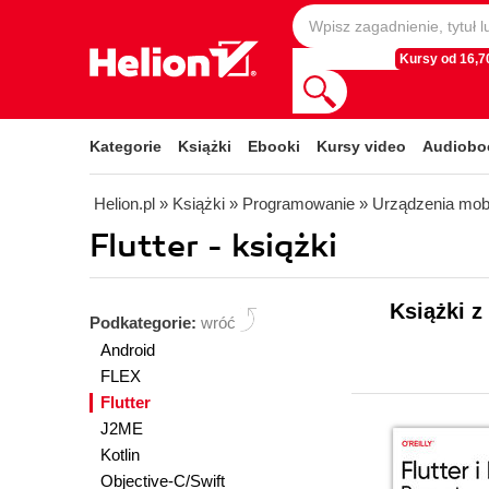
Kursy od 16,70
Kategorie
Książki
Ebooki
Kursy video
Audiobo
Helion.pl
» Książki
» Programowanie
» Urządzenia mob
Flutter - książki
Książki z
Podkategorie:
wróć
Android
FLEX
Flutter
J2ME
Kotlin
Objective-C/Swift