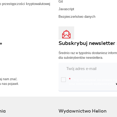
Git
o przestępczości kryptowalutowej
Javascript
Bezpieczeństwo danych
»
Subskrybuj newsletter 
Średnio raz w tygodniu dostaniesz infor
dla subskrybentów newslettera.
Daj nam znać.
*
Chcę otrzymywać na podany e-ma
u nas pojawił.
oraz nowościach wydawniczych.
nia
Wydawnictwo Helion