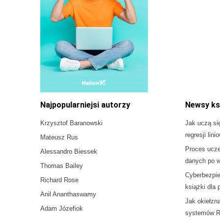
Najpopularniejsi autorzy
Newsy ks
Krzysztof Baranowski
Jak uczą si
regresji lini
Mateusz Rus
Proces ucz
Alessandro Biessek
danych po w
Thomas Bailey
Cyberbezpie
Richard Rose
książki dla
Anil Ananthaswamy
Jak okiełzn
Adam Józefiok
systemów 