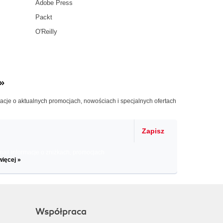
Adobe Press
Packt
O'Reilly
»
macje o aktualnych promocjach, nowościach i specjalnych ofertach
Zapisz
il informacje o zniżkach, promocjach
więcej »
Współpraca