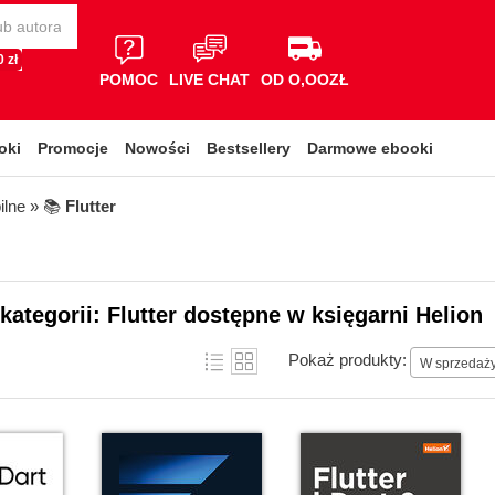
 zł
POMOC
LIVE CHAT
OD O,OOZŁ
oki
Promocje
Nowości
Bestsellery
Darmowe ebooki
ilne
» 📚
Flutter
 kategorii: Flutter dostępne w księgarni Helion
Pokaż produkty:
W sprzedaż