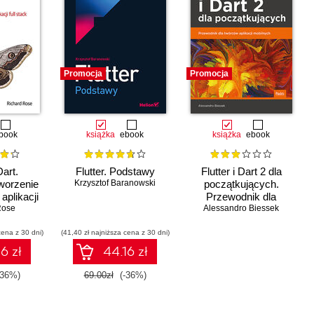
Promocja
Promocja
book
książka
ebook
książka
ebook
Dart.
Flutter. Podstawy
Flutter i Dart 2 dla
worzenie
Krzysztof Baranowski
początkujących.
plikacji
Przewodnik dla
Rose
ack
twórców aplikacji
Alessandro Biessek
mobilnych
cena z 30 dni)
(41,40 zł najniższa cena z 30 dni)
6 zł
44.16 zł
Czasowo niedostępna
-36%)
69.00zł
(-36%)