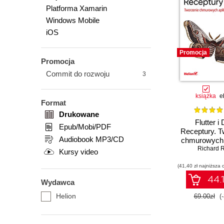
Platforma Xamarin
Windows Mobile
iOS
Promocja
Promocja
Commit do rozwoju
3
książka
e
Format
Drukowane
Flutter i 
Epub/Mobi/PDF
Receptury. T
Audiobook MP3/CD
chmurowych a
Richard 
full st
Kursy video
(41,40 zł najniższa 
44.1
Wydawca
Helion
69.00zł
(