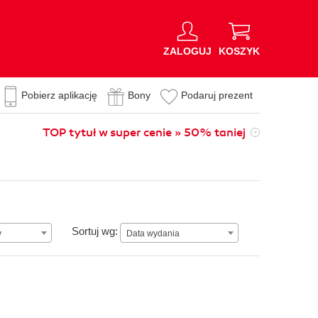
ZALOGUJ
KOSZYK
Pobierz aplikację
Bony
Podaruj prezent
TOP tytuł w super cenie » 50% taniej
Data wydania
Sortuj wg:
y
Data wydania