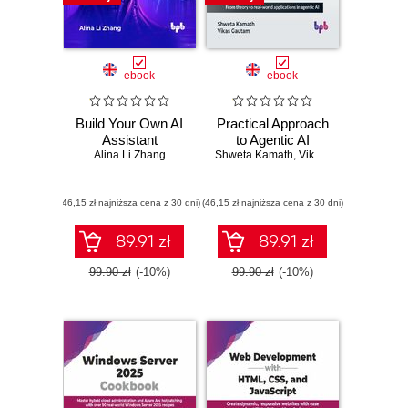
ebook
ebook
Build Your Own AI
Practical Approach
Assistant
to Agentic AI
Alina Li Zhang
Shweta Kamath
,
Vikas Gautam
(46,15 zł najniższa cena z 30 dni)
(46,15 zł najniższa cena z 30 dni)
89.91 zł
89.91 zł
99.90 zł
(-10%)
99.90 zł
(-10%)