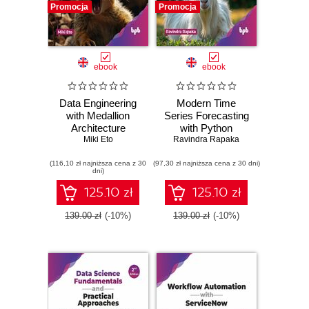
Promocja
Promocja
ebook
ebook
Data Engineering
Modern Time
with Medallion
Series Forecasting
Architecture
with Python
Miki Eto
Ravindra Rapaka
(116,10 zł najniższa cena z 30
(97,30 zł najniższa cena z 30 dni)
dni)
125.10 zł
125.10 zł
139.00 zł
(-10%)
139.00 zł
(-10%)