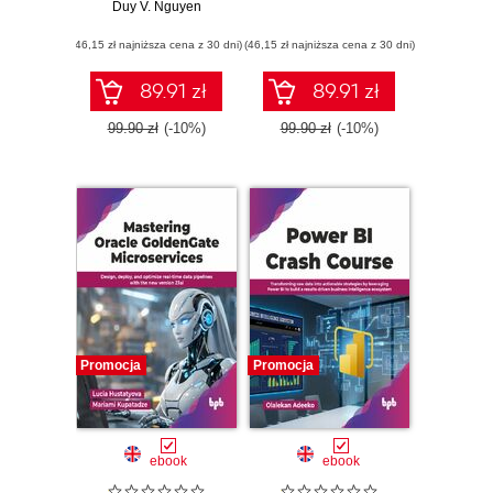
Duy V. Nguyen
Intelligence
(46,15 zł najniższa cena z 30 dni)
(46,15 zł najniższa cena z 30 dni)
89.91 zł
89.91 zł
99.90 zł
(-10%)
99.90 zł
(-10%)
Promocja
Promocja
ebook
ebook