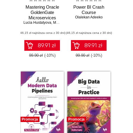
Mastering Oracle
Power BI Crash
GoldenGate
Course
Microservices
Olalekan Adeeko
Lucia Hustatyova
,
Mariami Kupatadze
(46,15 zł najniższa cena z 30 dni)
(46,15 zł najniższa cena z 30 dni)
89.91 zł
89.91 zł
99.90 zł
(-10%)
99.90 zł
(-10%)
Promocja
Promocja