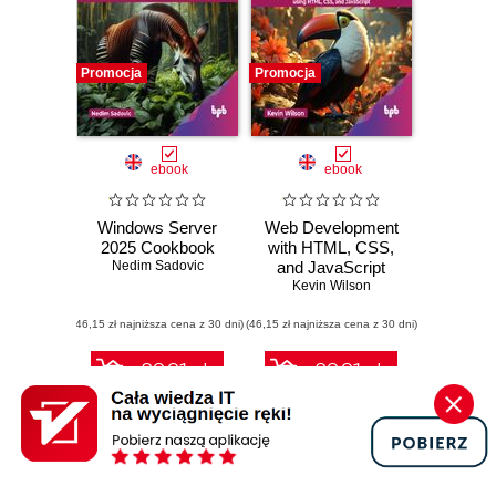
Promocja
Promocja
ebook
ebook
Windows Server
Web Development
2025 Cookbook
with HTML, CSS,
Nedim Sadovic
and JavaScript
Kevin Wilson
(46,15 zł najniższa cena z 30 dni)
(46,15 zł najniższa cena z 30 dni)
89.91 zł
89.91 zł
99.90 zł
(-10%)
99.90 zł
(-10%)