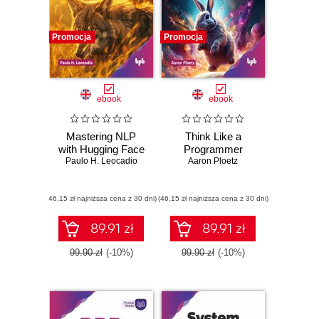
Promocja
Promocja
ebook
ebook
Mastering NLP
Think Like a
with Hugging Face
Programmer
Paulo H. Leocadio
Aaron Ploetz
(46,15 zł najniższa cena z 30 dni)
(46,15 zł najniższa cena z 30 dni)
89.91 zł
89.91 zł
99.90 zł
(-10%)
99.90 zł
(-10%)