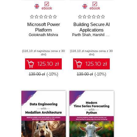
ebook
ebook
Microsoft Power
Building Secure AI
Platform
Applications
Goloknath Mishra
Parth Shah
,
Harshil Shah
(116,10 zł najniższa cena z 30
(116,10 zł najniższa cena z 30
dni)
dni)
125.10 zł
125.10 zł
139.00 zł
(-10%)
139.00 zł
(-10%)