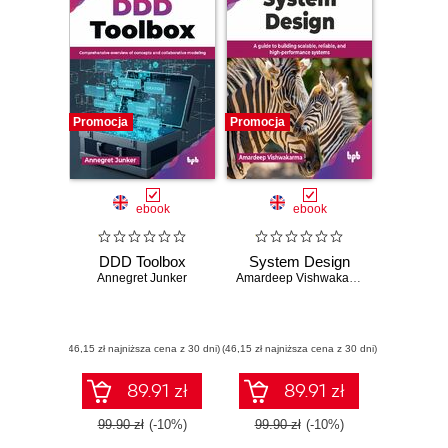
Promocja
Promocja
ebook
ebook
DDD Toolbox
System Design
Annegret Junker
Amardeep Vishwakarma
(46,15 zł najniższa cena z 30 dni)
(46,15 zł najniższa cena z 30 dni)
89.91 zł
89.91 zł
99.90 zł
(-10%)
99.90 zł
(-10%)