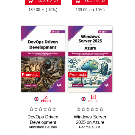
139.00 zł
(-10%)
139.00 zł
(-10%)
Promocja
Promocja
ebook
ebook
DevOps Driven
Windows Server
Development
2025 on Azure
Abhishek Gaurav
Padmaja U.K.