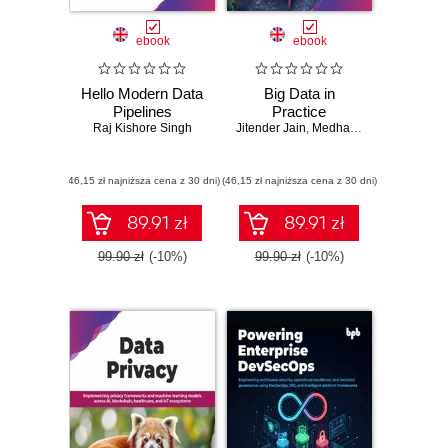
ebook
ebook
Hello Modern Data
Big Data in
Pipelines
Practice
Raj Kishore Singh
Jitender Jain
,
Medha Gupta
(46,15 zł najniższa cena z 30 dni)
(46,15 zł najniższa cena z 30 dni)
89.91 zł
89.91 zł
99.90 zł
(-10%)
99.90 zł
(-10%)