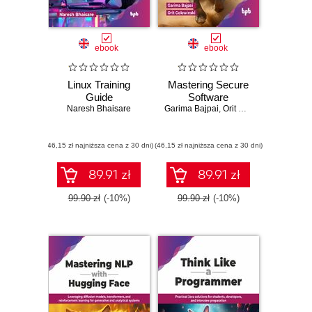
ebook
ebook
Linux Training
Mastering Secure
Guide
Software
Naresh Bhaisare
Garima Bajpai
,
Orit Golowinski
(46,15 zł najniższa cena z 30 dni)
(46,15 zł najniższa cena z 30 dni)
89.91 zł
89.91 zł
99.90 zł
(-10%)
99.90 zł
(-10%)