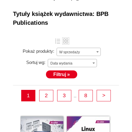
years BPB has been a
friend, philosopher and guide for programmers,
Tytuły książek wydawnictwa: BPB
developers, hardware technicians, IT Professionals
Publications
who have made things happen in the IT World.
Pokaż produkty:
W sprzedaży
Sortuj wg:
Data wydania
Filtruj »
1
2
3
8
>
...