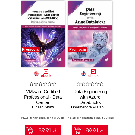
Promocja
Promocja
ebook
ebook
VMware Certified
Data Engineering
Professional - Data
with Azure
Center
Databricks
Virtualization
Dinesh Shaw
Dharmendra Pratap Singh
(VCP-DCV)
(46,15 zł najniższa cena z 30 dni)
Certification Guide
(46,15 zł najniższa cena z 30 dni)
89.91 zł
89.91 zł