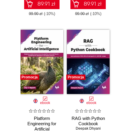
89.91 zł
89.91 zł
99.90 zł
(-10%)
99.90 zł
(-10%)
Promocja
Promocja
ebook
ebook
Platform
RAG with Python
Engineering for
Cookbook
Artificial
Deepak Dhyani