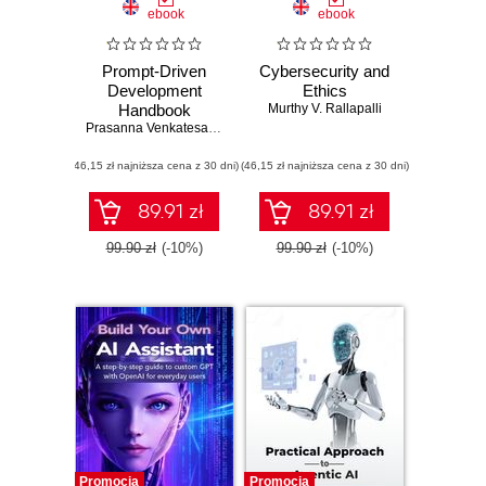
ebook
ebook
Prompt-Driven
Cybersecurity and
Development
Ethics
Handbook
Murthy V. Rallapalli
Prasanna Venkatesan Nagarajan
(46,15 zł najniższa cena z 30 dni)
(46,15 zł najniższa cena z 30 dni)
89.91 zł
89.91 zł
99.90 zł
(-10%)
99.90 zł
(-10%)
Promocja
Promocja