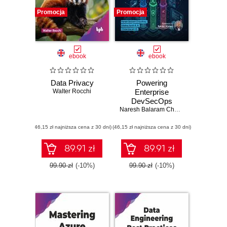
Promocja
Promocja
ebook
ebook
Data Privacy
Powering
Walter Rocchi
Enterprise
DevSecOps
Naresh Balaram Choudhary
,
Krishna K
(46,15 zł najniższa cena z 30 dni)
(46,15 zł najniższa cena z 30 dni)
89.91 zł
89.91 zł
99.90 zł
(-10%)
99.90 zł
(-10%)