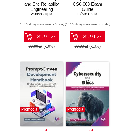
and Site Reliability
CS0-003 Exam
Engineering
Guide
Ashish Gupta
Flávio Costa
(46,15 zł najniższa cena z 30 dni)
(46,15 zł najniższa cena z 30 dni)
89.91 zł
89.91 zł
99.90 zł
(-10%)
99.90 zł
(-10%)
Promocja
Promocja