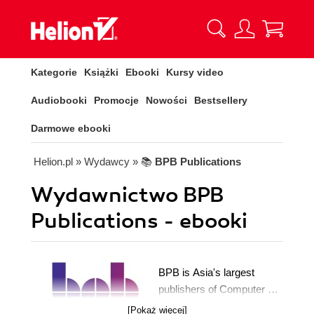
Kategorie
Książki
Ebooki
Kursy video
Audiobooki
Promocje
Nowości
Bestsellery
Darmowe ebooki
Helion.pl
» Wydawcy
» 📚
BPB Publications
Wydawnictwo BPB
Publications - ebooki
BPB is Asia's largest
publishers of Computer &
IT books. For the last 63
[Pokaż więcej]