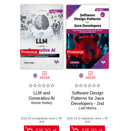
Promocja
Promocja
ebook
ebook
LLM and
Software Design
Generative AI
Patterns for Java
Kerrie Holley
Developers - 2nd
Lalit Mehra
Edition
(116,10 zł najniższa cena z 30
(116,10 zł najniższa cena z 30
dni)
dni)
125.10 zł
125.10 zł