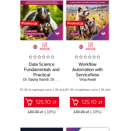
Promocja
Promocja
ebook
ebook
Data Science
Workflow
Fundamentals and
Automation with
Practical
ServiceNow
Dr. Gypsy Nandi
Approaches - 2nd
,
Dr. Rupam Kumar Sharma
Viraj Awati
Edition
(97,30 zł najniższa cena z 30 dni)
(97,30 zł najniższa cena z 30 dni)
125.10 zł
125.10 zł
139.00 zł
(-10%)
139.00 zł
(-10%)