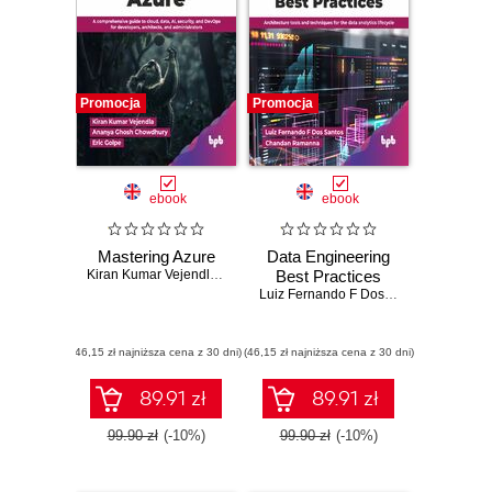
Promocja
Promocja
ebook
ebook
Mastering Azure
Data Engineering
Kiran Kumar Vejendla
,
Ananya Ghosh Chowdhury
Best Practices
,
Eric Golpe
Luiz Fernando F Dos Santos
,
Chandan
(46,15 zł najniższa cena z 30 dni)
(46,15 zł najniższa cena z 30 dni)
89.91 zł
89.91 zł
99.90 zł
(-10%)
99.90 zł
(-10%)