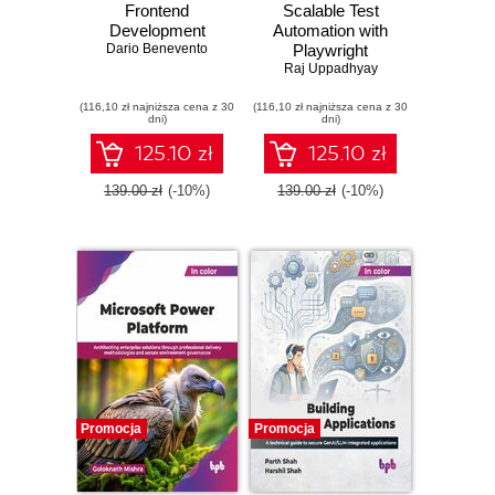
Frontend
Scalable Test
Development
Automation with
Dario Benevento
Playwright
Raj Uppadhyay
(116,10 zł najniższa cena z 30
(116,10 zł najniższa cena z 30
dni)
dni)
125.10 zł
125.10 zł
139.00 zł
(-10%)
139.00 zł
(-10%)
Promocja
Promocja