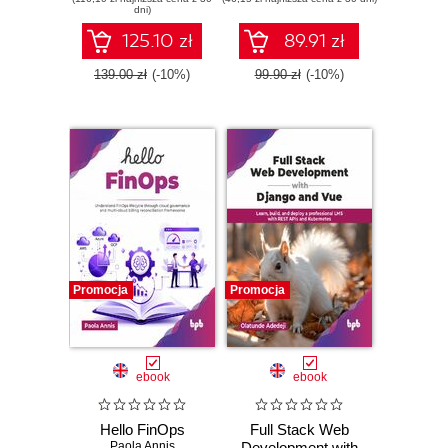
dni)
125.10 zł
89.91 zł
139.00 zł
(-10%)
99.90 zł
(-10%)
Promocja
Promocja
ebook
ebook
Hello FinOps
Full Stack Web
Paola Annis
Development with