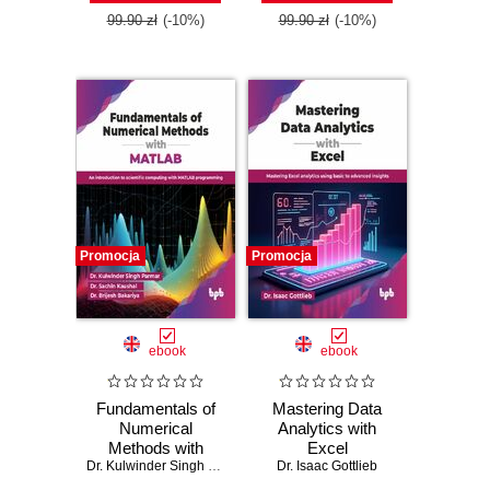
99.90 zł
(-10%)
99.90 zł
(-10%)
Promocja
Promocja
ebook
ebook
Fundamentals of
Mastering Data
Numerical
Analytics with
Methods with
Excel
MATLAB
Dr. Kulwinder Singh Parmar
,
Dr. Sachin Kaushal
Dr. Isaac Gottlieb
,
Dr. Brijesh Bakariy