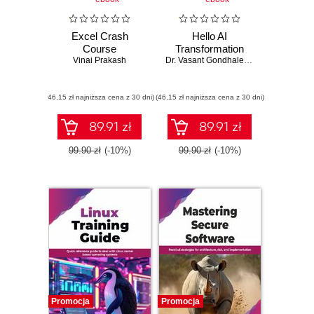
Excel Crash
Hello AI
Course
Transformation
Vinai Prakash
Dr. Vasant Gondhalekar
,
Anisha Manva
(46,15 zł najniższa cena z 30 dni)
(46,15 zł najniższa cena z 30 dni)
89.91 zł
89.91 zł
99.90 zł
(-10%)
99.90 zł
(-10%)
Promocja
Promocja