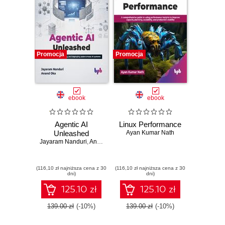
Promocja
Promocja
ebook
ebook
Agentic AI
Linux Performance
Unleashed
Ayan Kumar Nath
Jayaram Nanduri
,
Anand Oka
(116,10 zł najniższa cena z 30
(116,10 zł najniższa cena z 30
dni)
dni)
125.10 zł
125.10 zł
139.00 zł
(-10%)
139.00 zł
(-10%)