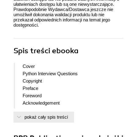
ułatwieniach dostępu lub są one niewystarczające.
Prawdopodobnie Wydawca/Dostawca jeszcze nie
umożliwił dokonania walidacji produktu lub nie
przekazał odpowiednich informacji na temat jego
dostępności.
Spis treści
ebooka
Cover
Python Interview Questions
Copyright
Preface
Foreword
Acknowledgement
Table of Contents
pokaż cały spis treści
Chapter 1 Introduction to Python
Chapter 2 Data Types and Their in-built Functions
Chapter 3 Operators in Python