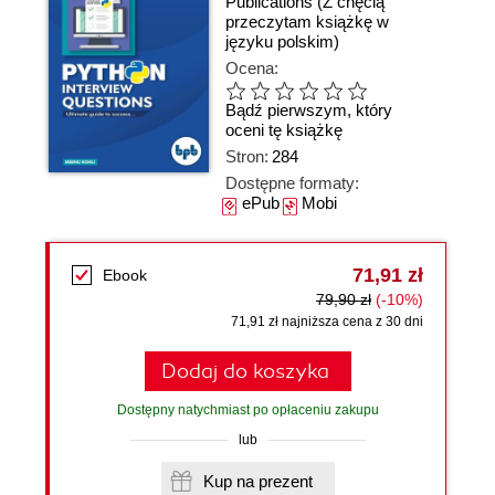
Publications
(Z chęcią
przeczytam książkę w
języku polskim)
Ocena:
Bądź pierwszym, który
oceni tę książkę
Stron:
284
Dostępne formaty:
ePub
Mobi
71,91 zł
Ebook
79,90 zł
(-10%)
71,91 zł najniższa cena z 30 dni
Dodaj do koszyka
Dostępny natychmiast po opłaceniu zakupu
lub
Kup na prezent