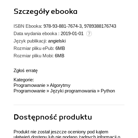
Szczegóły
ebooka
ISBN Ebooka:
978-93-881-7674-3, 9789388176743
Data wydania ebooka :
2019-01-01
Język publikacji:
angielski
Rozmiar pliku ePub:
6MB
Rozmiar pliku Mobi:
6MB
Zgłoś erratę
Kategorie:
Programowanie
»
Algorytmy
Programowanie
»
Języki programowania
»
Python
Dostępność produktu
Produkt nie został jeszcze oceniony pod kątem
ułatwień dostępu lub nie podano żadnych informacji o