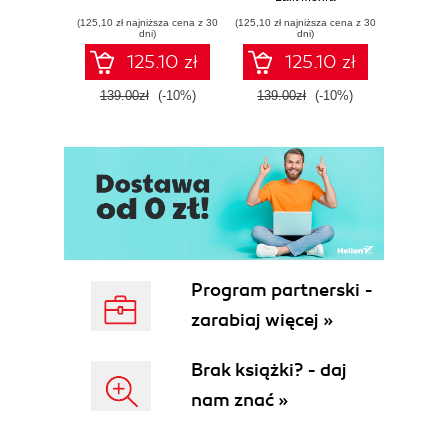
(125,10 zł najniższa cena z 30
(125,10 zł najniższa cena z 30
(125,10 zł 
dni)
dni)
125.10 zł
125.10 zł
139.00zł
(-10%)
139.00zł
(-10%)
139.0
Program partnerski -
zarabiaj więcej »
Brak książki? - daj
nam znać »