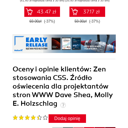
(41,40 zł najniższa cena z 30 dni)
(35,40 zł najniższa cena z 30 dni)
(64,50 zł naj
responsywnych
HTML
stron
grafic
43.47 zł
37.17 zł
internetowych
69.00zł
(-37%)
59.00zł
(-37%)
129.0
Oceny i opinie klientów: Zen
stosowania CSS. Źródło
oświecenia dla projektantów
stron WWW Dave Shea, Molly
E. Holzschlag
Dodaj opinię