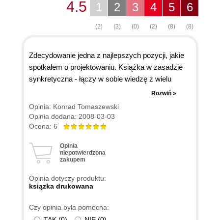
4.5
1
2
3
4
5
6
(2)
(3)
(0)
(2)
(8)
(8)
Zdecydowanie jedna z najlepszych pozycji, jakie
spotkałem o projektowaniu. Książka w zasadzie
synkretyczna - łączy w sobie wiedzę z wielu
dziedzin, które składają się na profesjonalny
Rozwiń »
projekt - psychologia barw, kulturowe
Opinia: Konrad Tomaszewski
uwarunkowania znaczenia kolorów, zasady
Opinia dodana: 2008-03-03
kompozycji, typografii, a na technicznych
Ocena: 6
meandrach css skończywszy. Wiele książek w
Opinia
jednym - tak bym ją podsumował. Absolutna
niepotwierdzona
zakupem
podstawa dla każdego szanującego się
webdesignera.
Opinia dotyczy produktu:
ksiązka drukowana
Czy opinia była pomocna:
TAK
(
0
)
NIE
(
0
)