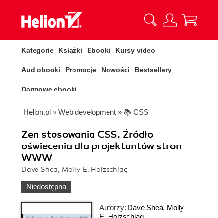
Kategorie
Książki
Ebooki
Kursy video
Audiobooki
Promocje
Nowości
Bestsellery
Darmowe ebooki
Helion.pl
»
Web development
»
📚 CSS
Zen stosowania CSS. Źródło
oświecenia dla projektantów stron
WWW
Dave Shea, Molly E. Holzschlag
Niedostępna
Autorzy:
Dave Shea
,
Molly
E. Holzschlag