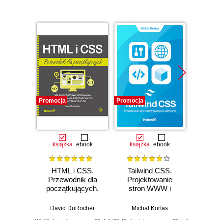
Promocja
Promocja
Promocj
książka
ebook
książka
ebook
ksią
HTML i CSS.
Tailwind CSS.
Proj
Przewodnik dla
Projektowanie
początkujących.
stron WWW i
inte
Solidne podstawy
podejście utility-
Prze
kodowania i
first
pocz
David DuRocher
Michał Kortas
Jenni
projektowania
webma