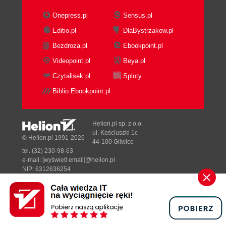
Onepress.pl
Sensus.pl
Editio.pl
DlaBystrzakow.pl
Bezdroza.pl
Ebookpoint.pl
Videopoint.pl
Beya.pl
Czytalisek.pl
Sploty
Biblio.Ebookpoint.pl
Helion.pl sp. z o.o.
ul. Kościuszki 1c
© Helion.pl 1991-2026
44-100 Gliwice
tel. (32) 230-98-63
e-mail:
[wyświetl email]@helion.pl
NIP: 6312636254
Regon: 241989027
Designed with ♥ by
Tonik.pl
Pełna wersja strony »