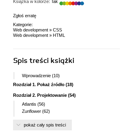
Książka w kolorze:
Tak
Zgłoś erratę
Kategorie:
Web development
»
CSS
Web development
»
HTML
Spis treści
książki
Wprowadzenie (10)
Rozdział 1. Pokaż źródło (18)
Rozdział 2. Projektowanie (54)
Atlantis (56)
Zunflower (62)
Springtime (68)
pokaż cały spis treści
viridity (74)
Ballade (80)