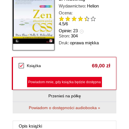
Wydawnictwo:
Helion
Ocena:
4.5
/
6
Opinie:
23
Stron:
304
Druk:
oprawa miękka
69,00 zł
Książka
Powiadom mnie, gdy książka będzie dostępna
Przenieś na półkę
Powiadom o dostępności audiobooka »
Opis
książki