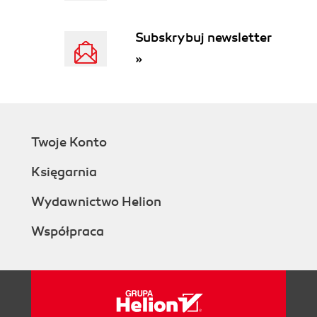
Open Window (270)
mnemonic (276)
Subskrybuj newsletter
Myśli na zakończenie (282)
Skorowidz (291)
»
Twoje Konto
Księgarnia
Wydawnictwo Helion
Współpraca