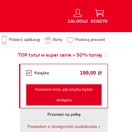
ZALOGUJ
KOSZYK
Pobierz aplikację
Bony
Podaruj prezent
TOP tytuł w super cenie » 50% taniej
199,00 zł
Książka
Powiadom mnie, gdy książka będzie
dostępna
Przenieś na półkę
Powiadom o dostępności audiobooka »