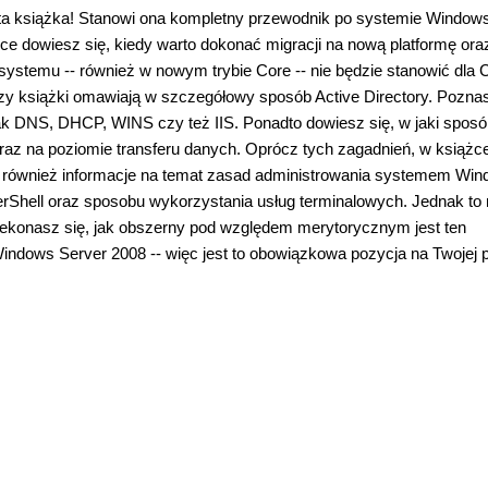
ie ta książka! Stanowi ona kompletny przewodnik po systemie Window
ążce dowiesz się, kiedy warto dokonać migracji na nową platformę oraz
 systemu -- również w nowym trybie Core -- nie będzie stanowić dla C
rzy książki omawiają w szczegółowy sposób Active Directory. Pozna
 jak DNS, DHCP, WINS czy też IIS. Ponadto dowiesz się, w jaki spos
az na poziomie transferu danych. Oprócz tych zagadnień, w książc
z również informacje na temat zasad administrowania systemem Wi
rShell oraz sposobu wykorzystania usług terminalowych. Jednak to 
rzekonasz się, jak obszerny pod względem merytorycznym jest ten
ndows Server 2008 -- więc jest to obowiązkowa pozycja na Twojej p