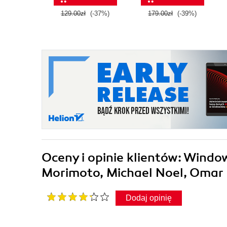
VII
129.00zł
(-37%)
179.00zł
(-39%)
Oceny i opinie klientów: Wind
Morimoto, Michael Noel, Omar 
Dodaj opinię