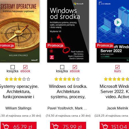
romocja
Promocja
Promocja
książka
ebook
książka
ebook
kurs
Systemy operacyjne.
Windows od środka.
Microsoft Win
Architektura,
Architektura
Server 2022. K
funkcjonowanie i
systemu, procesy,
video. Activ
projektowanie.
wątki, zarządzanie
Directory
Wydanie IX
pamięcią i dużo
,
Alex Ionescu
William Stallings
,
David Solomon
Pavel Yosifovich
,
Mark Russinovich
,
David Solomon
Jacek Mielnik
więcej. Wydanie VII
4,50 zł najniższa cena z 30 dni)
(74,50 zł najniższa cena z 30 dni)
(119,25 zł najniższa cena 
65.79 zł
75.99 zł
151.04 