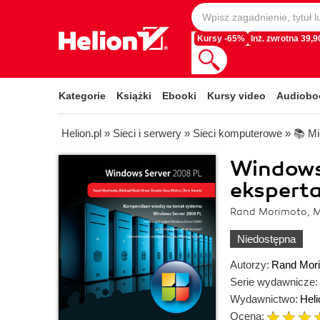
Kursy -65%
Inż. zwrotna 39,90
Kategorie
Książki
Ebooki
Kursy video
Audiobo
Helion.pl
»
Sieci i serwery
»
Sieci komputerowe
»
📚 Mi
Windows
ekspert
Rand Morimoto, Mi
Niedostępna
Autorzy:
Rand Mor
Serie wydawnicze:
Wydawnictwo:
Heli
Ocena: