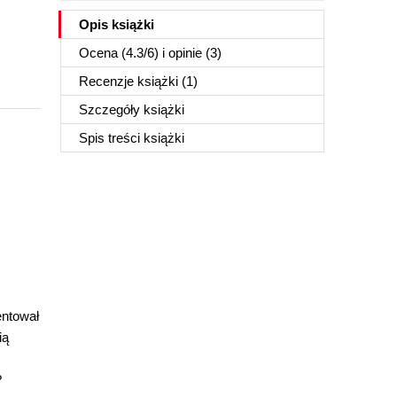
Opis
książki
Ocena (
4.3
/
6
) i opinie (3)
Recenzje
książki
(1)
Szczegóły
książki
Spis treści
książki
entował
ią
ż
?