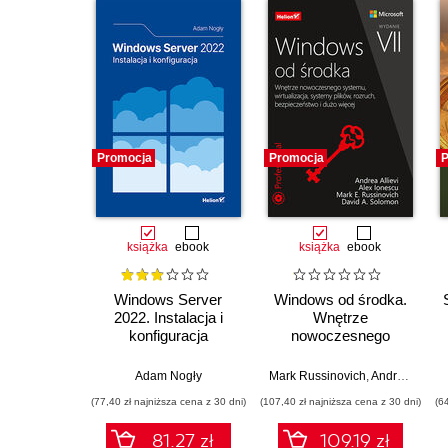
Promocja
Promocja
P
książka
ebook
książka
ebook
Windows Server
Windows od środka.
2022. Instalacja i
Wnętrze
konfiguracja
nowoczesnego
systemu,
wirtualizacja,
Adam Nogły
Mark Russinovich
,
Andrea Allievi
systemy plików,
(77,40 zł najniższa cena z 30 dni)
(107,40 zł najniższa cena z 30 dni)
(6
rozruch,
bezpieczeństwo i
81.27 zł
109.19 zł
dużo więcej. Wydanie