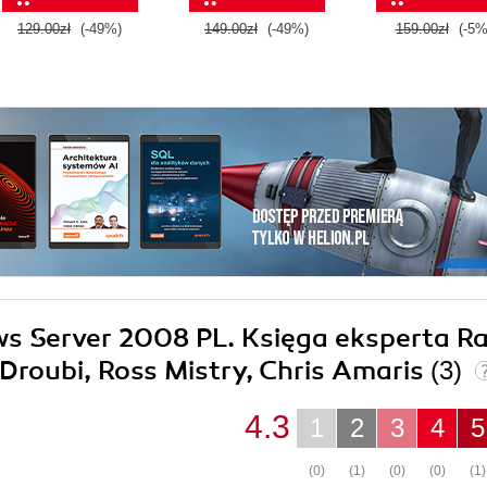
129.00zł
(-49%)
149.00zł
(-49%)
159.00zł
(-5%
ows Server 2008 PL. Księga eksperta R
Droubi, Ross Mistry, Chris Amaris
(3)
4.3
1
2
3
4
5
(0)
(1)
(0)
(0)
(1)