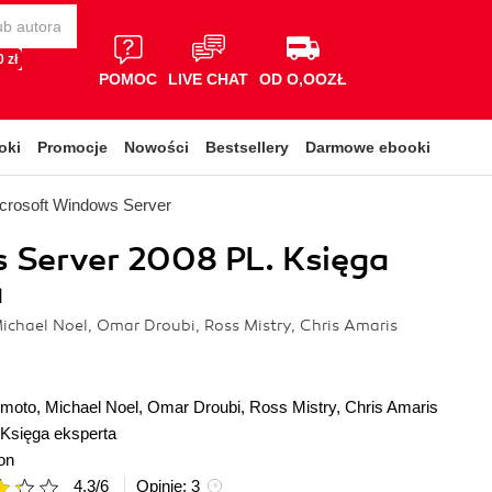
 zł
POMOC
LIVE CHAT
OD O,OOZŁ
oki
Promocje
Nowości
Bestsellery
Darmowe ebooki
crosoft Windows Server
 Server 2008 PL. Księga
a
chael Noel, Omar Droubi, Ross Mistry, Chris Amaris
imoto
,
Michael Noel
,
Omar Droubi
,
Ross Mistry
,
Chris Amaris
Księga eksperta
on
4.3
/
6
Opinie:
3