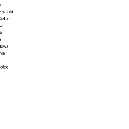
s
 w jaki
iebie
sz
ób
e
ndows
nie
ółce!