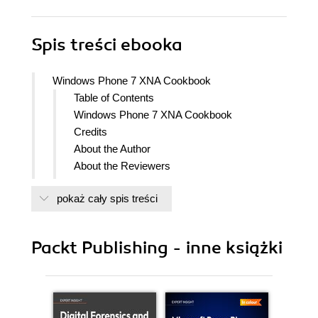
Spis treści
ebooka
Windows Phone 7 XNA Cookbook
Table of Contents
Windows Phone 7 XNA Cookbook
Credits
About the Author
About the Reviewers
www.PacktPub.com
pokaż cały spis treści
Support files, eBooks, discount offers,
and more
Why Subscribe?
Packt Publishing - inne książki
Free Access for Packt account
holders
Preface
What this book covers