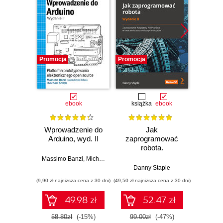
Promocja
Promocja
Promocj
ebook
książka
ebook
ksią
Wprowadzenie do
Jak
Przys
Arduino, wyd. II
zaprogramować
Lean 
robota.
roz
Zastosowanie
techn
Massimo Banzi
,
Michael Shiloh
Raspberry Pi i
Danny Staple
Pythona w
(9,90 zł najniższa cena z 30 dni)
(49,50 zł najniższa cena z 30 dni)
(29,49 zł naj
tworzeniu
autonomicznych
49.98 zł
52.47 zł
robotów. Wydanie
II
58.80zł
(-15%)
99.00zł
(-47%)
59.0