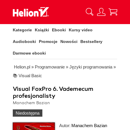
Kategorie
Książki
Ebooki
Kursy video
Audiobooki
Promocje
Nowości
Bestsellery
Darmowe ebooki
Helion.pl
»
Programowanie
»
Języki programowania
»
📚 Visual Basic
Visual FoxPro 6. Vademecum
profesjonalisty
Manachem Bazian
Niedostępna
Autor:
Manachem Bazian