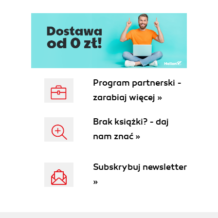
Ustawienia odwzorowywania pól (80)
Ustawienia związane z położeniem plików
(82)
Ustawienia formatek (83)
Ustawienia ogólne (85)
Ustawienia projektów (90)
Ustawienia regionalne (92)
Program partnerski -
Ustawienia zdalnego dostępu do danych (94)
zarabiaj więcej »
Ustawienia kolorowania składni (96)
Ustawienia wyglądu (97)
Brak książki? - daj
Jak uzyskać pomoc (99)
nam znać »
Wykorzystanie spisu treści (100)
Wykorzystanie indeksu (104)
Rozdział 2. Wprowadzenie do zasad
Subskrybuj newsletter
»
programowania (107)
Co to jest programowanie? (107)
Po co piszemy programy? (109)