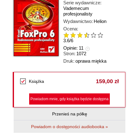
Serie wydawnicze:
Vademecum
profesjonalisty
Wydawnictwo:
Helion
Ocena:
3.6
/
6
Opinie:
11
Stron:
1072
Druk:
oprawa miękka
159,00 zł
Książka
Powiadom mnie, gdy książka będzie dostępna
Przenieś na półkę
Powiadom o dostępności audiobooka »