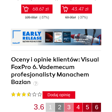
68.67 zł
43.47 zł
109.00zł
(-37%)
69.00zł
(-37%)
69.0
Oceny i opinie klientów: Visual
FoxPro 6. Vademecum
profesjonalisty Manachem
Bazian
Dodaj opinię
3.6
1
2
3
4
5
6