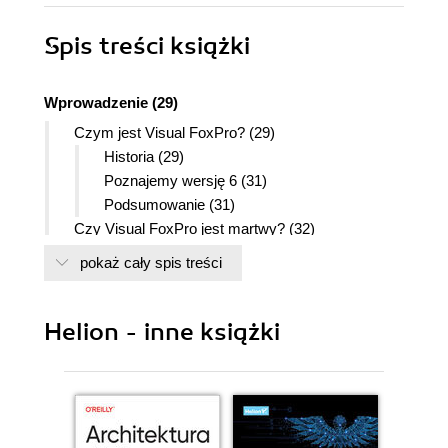
Spis treści
książki
Wprowadzenie (29)
Czym jest Visual FoxPro? (29)
Historia (29)
Poznajemy wersję 6 (31)
Podsumowanie (31)
Czy Visual FoxPro jest martwy? (32)
Co zrobić ze starymi aplikacjami FoxPro? (32)
pokaż cały spis treści
Kto powinien przeczytać tę książkę? (33)
Konwencje stosowane w książce (34)
Helion - inne książki
Część I. Wprowadzenie (35)
Rozdział 1. Krótki przegląd interfejsu Visual
FoxPro (37)
Uruchamianie FoxPro (38)