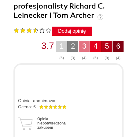
profesjonalisty Richard C.
Leinecker i Tom Archer
Dodaj opinię
3.7
1
2
3
4
5
6
(6)
(3)
(4)
(6)
(9)
(4)
Opinia: anonimowa
Ocena: 6
Opinia
niepotwierdzona
zakupem