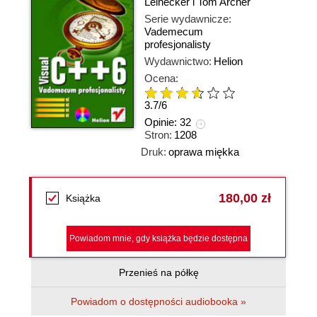
Leinecker i Tom Archer
Serie wydawnicze:
Vademecum
profesjonalisty
Wydawnictwo:
Helion
Ocena:
3.7
/
6
Opinie:
32
Stron:
1208
Druk:
oprawa miękka
180,00 zł
Książka
Powiadom mnie, gdy książka będzie dostępna
Przenieś na półkę
Powiadom o dostępności audiobooka »