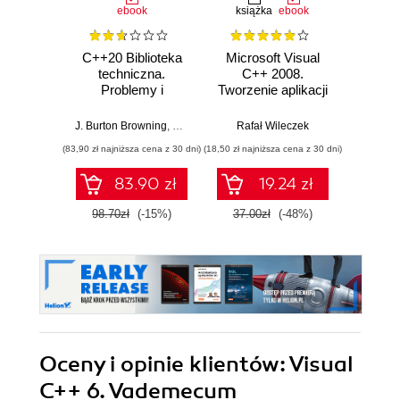
ebook
książka
ebook
ksią
C++20 Biblioteka
Microsoft Visual
Java. 
techniczna.
C++ 2008.
pro
Problemy i
Tworzenie aplikacji
Wyd
rozwiązania
dla Windows
J. Burton Browning
,
Bruce Sutherland
Rafał Wileczek
Herb
(83,90 zł najniższa cena z 30 dni)
(18,50 zł najniższa cena z 30 dni)
(89,50 zł naj
83.90 zł
19.24 zł
98.70zł
(-15%)
37.00zł
(-48%)
179.0
Oceny i opinie klientów: Visual
C++ 6. Vademecum