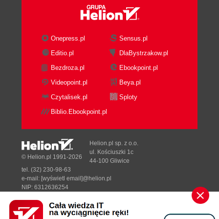
Wybór funkcji do profilowania (86)
Działanie programu PREP (86)
Profilowanie czasu wykonywania funkcji (89)
Onepress.pl
Sensus.pl
Profilowanie pokrycia funkcji (89)
Opcje profilowania linii (90)
Editio.pl
DlaBystrzakow.pl
Profilowanie pokrycia linii (91)
Bezdroza.pl
Ebookpoint.pl
Łączenie wyników działania Profilera (91)
Videopoint.pl
Beya.pl
Eksportowanie danych z Profilera (92)
Czytalisek.pl
Sploty
Analizowanie danych Profilera (92)
Zawartość globalnych rekordów
Biblio.Ebookpoint.pl
informacyjnych (93)
Lokalne rekordy informacyjne (94)
Helion.pl sp. z o.o.
Analizowanie statyki profilowania (95)
ul. Kościuszki 1c
© Helion.pl 1991-2026
Przetwarzanie wyników profilera w Excelu
44-100 Gliwice
(96)
tel. (32) 230-98-63
e-mail:
[wyświetl email]@helion.pl
Profilowanie bibliotek łączonych dynamicznie
NIP: 6312636254
(96)
Regon: 241989027
Profilowanie komponentów ActiveX lub
Designed with ♥ by
Tonik.pl
kontrolek ActiveX (96)