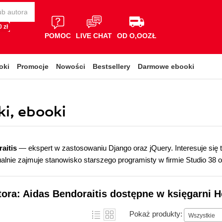
 zł
POMOC
LIVE CHAT
OD O,OOZŁ
oki
Promocje
Nowości
Bestsellery
Darmowe ebooki
ki, ebooki
aitis
— ekspert w zastosowaniu Django oraz jQuery. Interesuje się t
tualnie zajmuje stanowisko starszego programisty w firmie Studio 38 
tora: Aidas Bendoraitis dostępne w księgarni H
Pokaż produkty:
Wszystkie