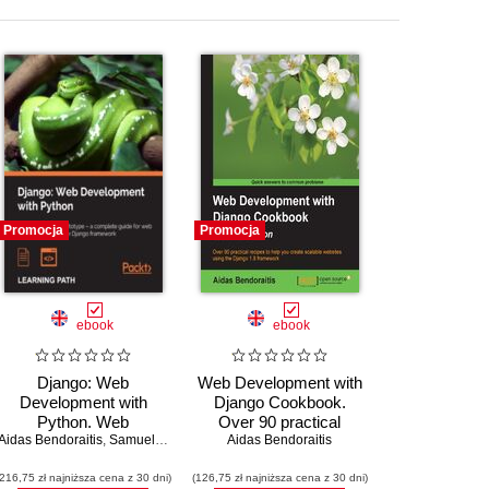
Promocja
Promocja
ebook
ebook
Django: Web
Web Development with
Development with
Django Cookbook.
Python. Web
Over 90 practical
Aidas Bendoraitis
Development with
,
Samuel Dauzon
,
Arun Ravindran
recipes to help you
Aidas Bendoraitis
Python
create scalable
(216,75 zł najniższa cena z 30 dni)
(126,75 zł najniższa cena z 30 dni)
websites using the