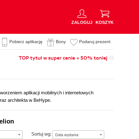
ZALOGUJ
KOSZYK
Pobierz aplikację
Bony
Podaruj prezent
TOP tytuł w super cenie » 50% taniej
worzeniem aplikacji mobilnych i internetowych
oraz architekta w BeHype.
elion
Data wydania
Sortuj wg:
Data wydania