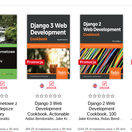
Promocja
Promocja
book
ebook
ebook
ernetowe z
Django 3 Web
Django 2 Web
jlepsze
Development
Development
ury
Cookbook. Actionable
Cookbook. 100
raitis
Aidas Bendoraitis
solutions to common
,
Jake Kronika
Jake Kronika
practical recipes on
,
Aidas Bendoraitis
problems in Python
building scalable
cena z 30 dni)
(89,25 zł najniższa cena z 30 dni)
web development -
(104,25 zł najniższa cena z 30 dni)
Python web apps with