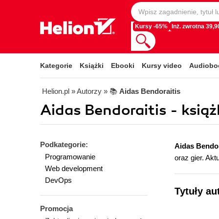
Kursy -65%
Inż. zwrotna 39,90
Kategorie
Książki
Ebooki
Kursy video
Audiobo
Helion.pl
» Autorzy
» 📚
Aidas Bendoraitis
Aidas Bendoraitis - książ
Podkategorie:
Aidas Bendor
Programowanie
oraz gier. Ak
Web development
DevOps
Tytuły au
Promocja