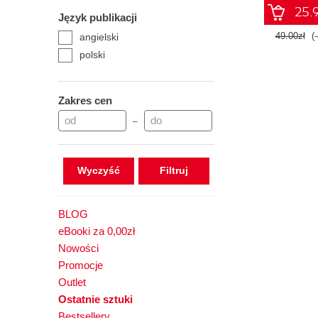
25.9
Język publikacji
49.00zł
(
angielski
polski
Zakres cen
–
Wyczyść
BLOG
eBooki za 0,00zł
Nowości
Promocje
Outlet
Ostatnie sztuki
Bestsellery