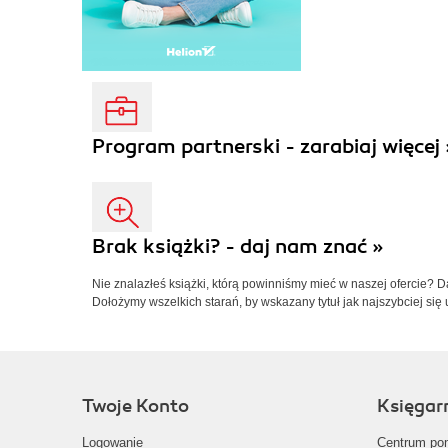
Program partnerski - zarabiaj więcej 
Brak książki? - daj nam znać »
Nie znalazłeś książki, którą powinniśmy mieć w naszej ofercie? 
Dołożymy wszelkich starań, by wskazany tytuł jak najszybciej się 
Twoje Konto
Księgar
Logowanie
Centrum po