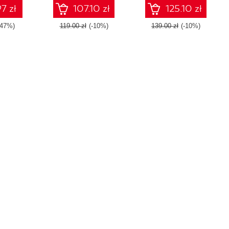
Fourth Edition
Django 2 - Third Edition
7 zł
107.10 zł
125.10 zł
-47%)
119.00 zł
(-10%)
139.00 zł
(-10%)