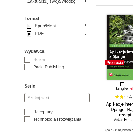
Zaktualizuj swoją wiedzę
1
Format
Epub/Mobi
5
PDF
5
Wydawca
Helion
Promocja
Packt Publishing
Serie
książka
e
Aplikacje int
Django. Na
Receptury
recept
Technologia i rozwiązania
Aidas Bendo
(24,50 zł najniższa 