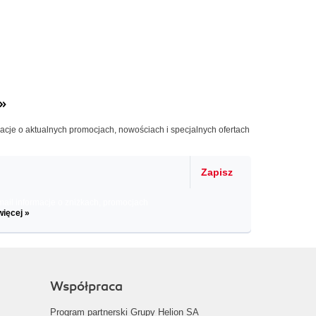
»
macje o aktualnych promocjach, nowościach i specjalnych ofertach
Zapisz
il informacje o zniżkach, promocjach
więcej »
Współpraca
Program partnerski Grupy Helion SA