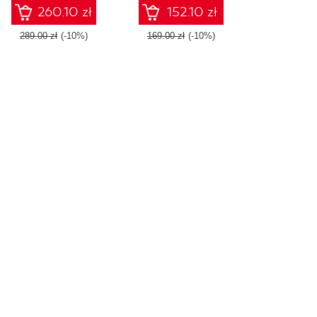
Django 1.8 framework -
260.10 zł
152.10 zł
Second Edition
289.00 zł
(-10%)
169.00 zł
(-10%)