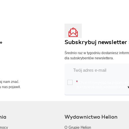
»
Subskrybuj newsletter 
Średnio raz w tygodniu dostaniesz infor
dla subskrybentów newslettera.
Daj nam znać.
*
Chcę otrzymywać na podany e-ma
u nas pojawił.
oraz nowościach wydawniczych.
nia
Wydawnictwo Helion
mocy
O Grupie Helion