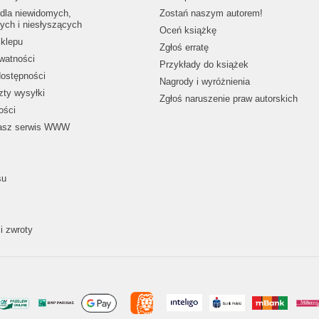
dla niewidomych,
Zostań naszym autorem!
ych i niesłyszących
Oceń książkę
klepu
Zgłoś erratę
ywatności
Przykłady do książek
dostępności
Nagrody i wyróżnienia
zty wysyłki
Zgłoś naruszenie praw autorskich
ości
nasz serwis WWW
su
i zwroty