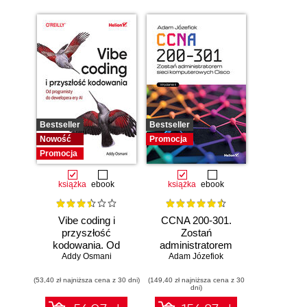
Bestseller
Bestseller
Nowość
Promocja
Promocja
książka
ebook
książka
ebook
Vibe coding i
CCNA 200-301.
przyszłość
Zostań
kodowania. Od
administratorem
programisty do
Addy Osmani
Adam Józefiok
sieci
dewelopera ery AI
komputerowych
(53,40 zł najniższa cena z 30 dni)
(149,40 zł najniższa cena z 30
Cisco. Wydanie II
dni)