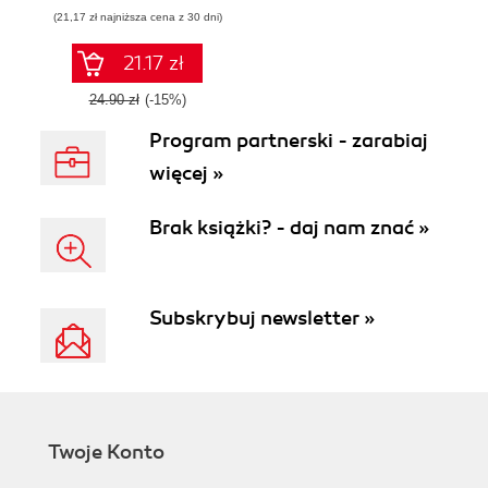
prawdziwych, choć
(21,17 zł najniższa cena z 30 dni)
niezwykłych
21.17 zł
24.90 zł
(-15%)
Program partnerski - zarabiaj
więcej »
Brak książki? - daj nam znać »
Subskrybuj newsletter »
Twoje Konto