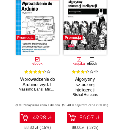
Promocja
Promocja
ebook
książka
ebook
Wprowadzenie do
Algorytmy
Arduino, wyd. II
sztucznej
Massimo Banzi
,
Michael Shiloh
inteligencji.
Rishal Hurbans
Ilustrowany
przewodnik
(9,90 zł najniższa cena z 30 dni)
(53,40 zł najniższa cena z 30 dni)
49.98 zł
56.07 zł
58.80 zł
(-15%)
89.00zł
(-37%)