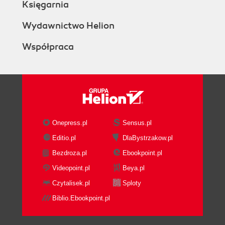
Księgarnia
Wydawnictwo Helion
Współpraca
Onepress.pl
Sensus.pl
Editio.pl
DlaBystrzakow.pl
Bezdroza.pl
Ebookpoint.pl
Videopoint.pl
Beya.pl
Czytalisek.pl
Sploty
Biblio.Ebookpoint.pl