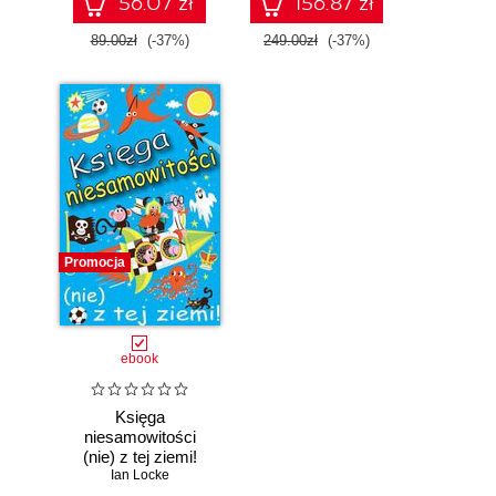
56.07 zł
156.87 zł
89.00zł
(-37%)
249.00zł
(-37%)
Promocja
ebook
Księga
niesamowitości
(nie) z tej ziemi!
Księga faktów
Ian Locke