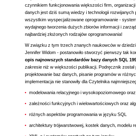
czynnikiem funkcjonowania większości firm, organizacj
danych jest dziś sumą wiedzy i technologii rozwijanych 
wszystkim wyspecjalizowane oprogramowanie - system
wydajnego tworzenia dużych zbiorów informacji i zarząd
najbardziej złożonych rodzajów oprogramowania!
W związku z tym trzech znanych naukowców w dziedzinie
Jennifer Widom - postanowiło stworzyć pierwszy tak 
opis najnowszych standardów bazy danych SQL 19
zakresie niż w większości publikacji. Podręcznik zosta
projektowanie baz danych, pisanie programów w różn
implementacja nie stanowiły dla Czytelnika najmniejsz
modelowania relacyjnego i wysokopoziomowego oraz
zależności funkcyjnych i wielowartościowych oraz a
różnych aspektów programowania w języku SQL
architektury trójwarstwowej, kostek danych, modelu r