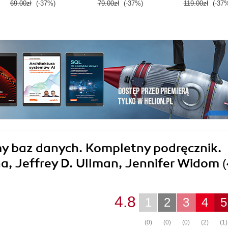
69.00zł
(-37%)
79.00zł
(-37%)
119.00zł
(-37
my baz danych. Kompletny podręcznik.
a, Jeffrey D. Ullman, Jennifer Widom
(
4.8
1
2
3
4
5
(0)
(0)
(0)
(2)
(1)