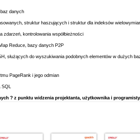
 baz danych
sowanych, struktur haszujących i struktur dla indeksów wielowymi
a zdarzeń, kontrolowania współbieżności
y Map Reduce, bazy danych P2P
i LSH, służących do wyszukiwania podobnych elementów w dużych ba
ytmu PageRank i jego odmian
a SQL
h ? z punktu widzenia projektanta, użytkownika i programisty