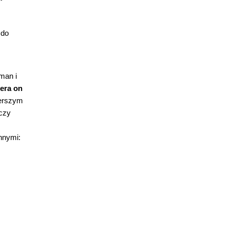
z
 do
man i
era on
zerszym
 czy
nnymi: