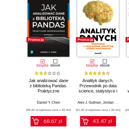
Promocja
Promocja
P
książka
ebook
książka
ebook
Jak analizować dane
Analityk danych.
z biblioteką Pandas.
Przewodnik po data
Praktyczne
science, statystyce i
wprowadzenie.
uczeniu
Wydanie II
maszynowym
Daniel Y. Chen
Alex J. Gutman
,
Jordan Goldmeier
(65,40 zł najniższa cena z 30 dni)
(41,40 zł najniższa cena z 30 dni)
(4
68.67 zł
43.47 zł