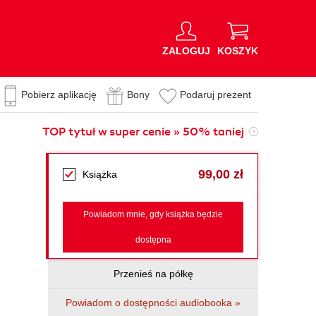
ZALOGUJ
KOSZYK
Pobierz aplikację
Bony
Podaruj prezent
TOP tytuł w super cenie » 50% taniej
99,00 zł
Książka
Powiadom mnie, gdy książka będzie
dostępna
Przenieś na półkę
Powiadom o dostępności audiobooka »