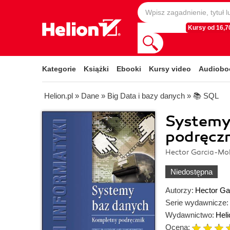
Kursy od 16,70
Kategorie
Książki
Ebooki
Kursy video
Audiobo
Helion.pl
»
Dane
»
Big Data i bazy danych
»
📚 SQL
Systemy
podręczn
Hector Garcia-Mol
Niedostępna
Autorzy:
Hector Ga
Serie wydawnicze:
Wydawnictwo:
Heli
Ocena: