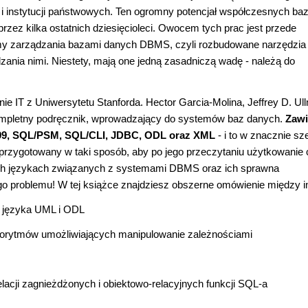
i i instytucji państwowych. Ten ogromny potencjał współczesnych ba
przez kilka ostatnich dziesięcioleci. Owocem tych prac jest przede
y zarządzania bazami danych DBMS, czyli rozbudowane narzędzia
zania nimi. Niestety, mają one jedną zasadniczą wadę - należą do
 IT z Uniwersytetu Stanforda. Hector Garcia-Molina, Jeffrey D. Ull
kompletny podręcznik, wprowadzający do systemów baz danych.
Zawi
99, SQL/PSM, SQL/CLI, JDBC, ODL oraz XML
- i to w znacznie s
ł przygotowany w taki sposób, aby po jego przeczytaniu użytkowanie
ych językach związanych z systemami DBMS oraz ich sprawna
ego problemu! W tej książce znajdziesz obszerne omówienie między i
 języka UML i ODL
lgorytmów umożliwiających manipulowanie zależnościami
elacji zagnieżdżonych i obiektowo-relacyjnych funkcji SQL-a