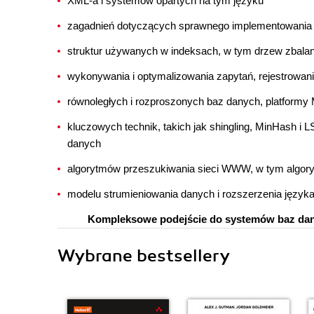
XML-a i systemów opartych na tym języku
zagadnień dotyczących sprawnego implementowania
struktur używanych w indeksach, w tym drzew zbalan
wykonywania i optymalizowania zapytań, rejestrowani
równoległych i rozproszonych baz danych, platform
kluczowych technik, takich jak shingling, MinHash 
danych
algorytmów przeszukiwania sieci WWW, w tym algor
modelu strumieniowania danych i rozszerzenia język
Kompleksowe podejście do systemów baz danyc
Wybrane bestsellery