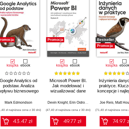
romocja
Promocja
Bestseller
Promocja
książka
ebook
książka
ebook
książka
eboo
Google Analytics od
Microsoft Power BI.
Inżynieria dany
podstaw. Analiza
Jak modelować i
praktyce. Kluc
wpływu biznesowego
wizualizować dane
koncepcje i najl
i wyznaczanie
oraz budować
technologie
trendów
narracje cyfrowe.
Mark Edmondson
Devin Knight
,
Erin Ostrowsky
,
Mitchell Pearson
Joe Reis
,
Matt Hou
,
Brad
Wydanie III
1,40 zł najniższa cena z 30 dni)
(47,40 zł najniższa cena z 30 dni)
(71,40 zł najniższa cena 
43.47 zł
49.77 zł
74.97 z