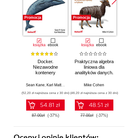
Promocja
Promocja
Promocj
książka
ebook
książka
ebook
ksią
Docker.
Praktyczna algebra
Pyt
Niezawodne
liniowa dla
S
kontenery
analityków danych.
Ni
produkcyjne.
Od podstawowych
narzęd
Praktyczne
koncepcji do
z dany
Sean Kane
,
Karl Matthias
Mike Cohen
Jake 
zastosowania.
użytecznych
(52,20 zł najniższa cena z 30 dni)
(46,20 zł najniższa cena z 30 dni)
(83,40 zł naj
Wydanie III
aplikacji w
Pythonie
54.81 zł
48.51 zł
87.00zł
(-37%)
77.00zł
(-37%)
139.0
Oceny i opinie klientów: