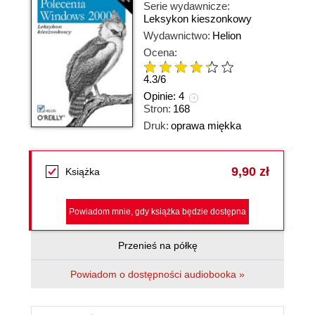
Serie wydawnicze:
Leksykon kieszonkowy
Wydawnictwo:
Helion
Ocena:
4.3
/
6
Opinie:
4
Stron:
168
Druk:
oprawa miękka
9,90 zł
Książka
Powiadom mnie, gdy książka będzie dostępna
Przenieś na półkę
Powiadom o dostępności audiobooka »