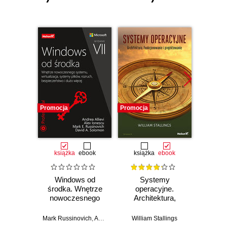
Promocja
Promocja
Promocj
książka
ebook
książka
ebook
Windows od
Systemy
Windo
środka. Wnętrze
operacyjne.
Cook
nowoczesnego
Architektura,
Windo
systemu,
funkcjonowanie i
2003 
wirtualizacja,
projektowanie.
Mark Russinovich
,
Andrea Allievi
William Stallings
,
Alex Ionescu
,
David Solomon
Rob
systemy plików,
Wydanie IX