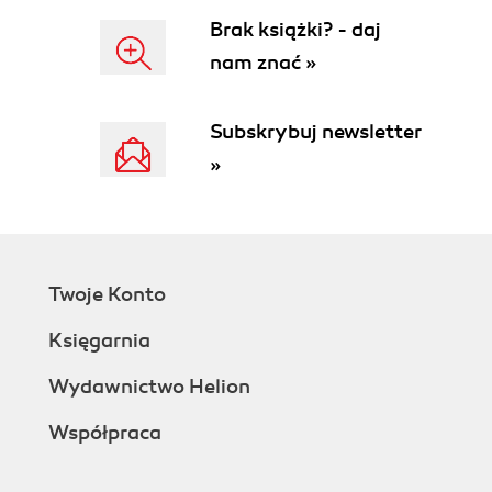
Brak książki? - daj
Użyteczne serwisy internetowe związane z
nam znać »
Windows 2000 (159)
Skorowidz (162)
Subskrybuj newsletter
»
Twoje Konto
Księgarnia
Wydawnictwo Helion
Współpraca