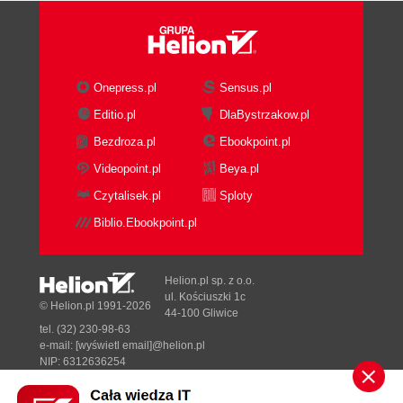
Onepress.pl
Sensus.pl
Editio.pl
DlaBystrzakow.pl
Bezdroza.pl
Ebookpoint.pl
Videopoint.pl
Beya.pl
Czytalisek.pl
Sploty
Biblio.Ebookpoint.pl
Helion.pl sp. z o.o.
ul. Kościuszki 1c
© Helion.pl 1991-2026
44-100 Gliwice
tel. (32) 230-98-63
e-mail:
[wyświetl email]@helion.pl
NIP: 6312636254
Regon: 241989027