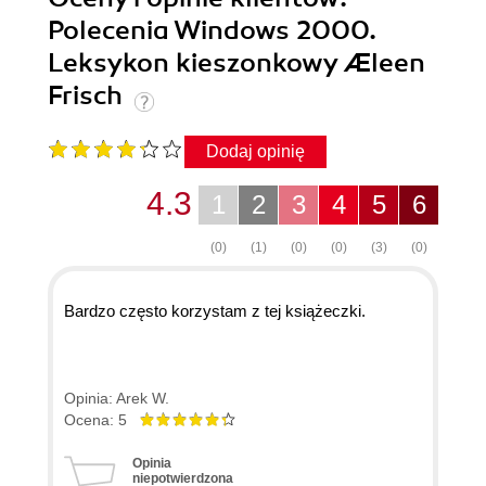
Polecenia Windows 2000.
Leksykon kieszonkowy Æleen
Frisch
Dodaj opinię
4.3
1
2
3
4
5
6
(0)
(1)
(0)
(0)
(3)
(0)
Bardzo często korzystam z tej książeczki.
Opinia: Arek W.
Ocena: 5
Opinia
niepotwierdzona