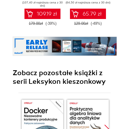
(107,40 zł najniższa cena z 30
(64,50 zł najniższa cena z 30 dni)
(135,15 zł 
rozruch,
dni)
bezpieczeństwo i
109.19 zł
65.79 zł
dużo więcej.
Wydanie VII
179.00zł
(-39%)
129.00zł
(-49%)
159.0
Zobacz pozostałe książki z
serii Leksykon kieszonkowy