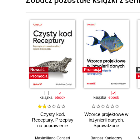
Zobacz pozostałe książki z seri
Nowość
Promocja
B
Promocja
P
książka
ebook
książka
ebook
Czysty kod.
Wzorce projektowe w
Receptury. Przepisy
inżynierii danych.
na poprawienie
Sprawdzone
struktury i jakości
rozwiązania i dobre
Twojego kodu
praktyki
Maximiliano Contieri
Bartosz Konieczny
M