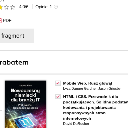
4.0
/
6
Opinie:
1
PDF
j fragment
 rabatem
Mobile Web. Rusz głową!
Lyza Danger Gardner
,
Jason Grigsby
HTML i CSS. Przewodnik dla
początkujących. Solidne podsta
kodowania i projektowania
responsywnych stron
internetowych
David DuRocher