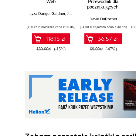
Web
Przewodnik dla
początkujących.
Solidne podstawy
Lyza Danger Gardner
,
Jason Grigsby
kodowania i
David DuRocher
projektowania
(118,15 zł najniższa cena z 30 dni)
(34,50 zł najniższa cena z 30 dni)
(12
responsywnych stron
internetowych
118.15 zł
36.57 zł
139.00zł
(-15%)
69.00zł
(-47%)