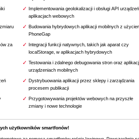
iki
Implementowania geolokalizacji i obsługi API urządze
aplikacjach webowych
ozmiaru
Budowania hybrydowych aplikacji mobilnych z użycie
PhoneGap
ków za
Integracji funkcji natywnych, takich jak aparat czy
localStorage, w aplikacjach hybrydowych
Testowania i zdalnego debugowania stron oraz aplikacj
urządzeniach mobilnych
zeń
Dystrybuowania aplikacji przez sklepy i zarządzania
procesem publikacji
y
Przygotowywania projektów webowych na przyszłe
zmiany i nowe technologie
ych użytkowników smartfonów!
 internetowe za pomocą smartfonów rośnie lawinowo. Powszechnie s