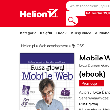
Inż. zwrotna 39,90
Kategorie
Książki
Ebooki
Kursy video
Audiobo
Helion.pl
»
Web development
»
📚 CSS
Mobile W
Lyza Danger Gardn
(ebook)
Promocja
Autorzy:
Lyza Dang
Serie wydawnicze:
Rusz głową
Wydawnictwo:
Heli