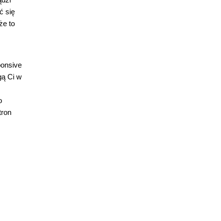
ć się
że to
ponsive
gą Ci w
o
tron