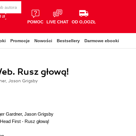
 zł
POMOC
LIVE CHAT
OD O,OOZŁ
oki
Promocje
Nowości
Bestsellery
Darmowe ebooki
eb. Rusz głową!
er, Jason Grigsby
er Gardner
,
Jason Grigsby
Head First - Rusz głową!
on