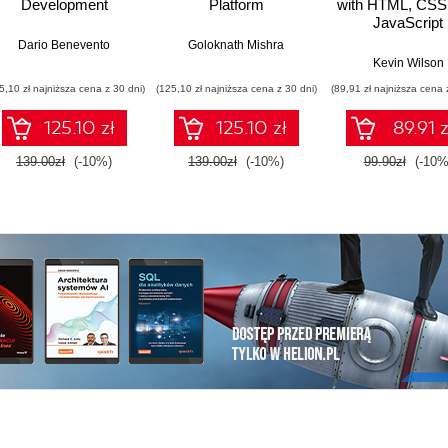
Development
Platform
with HTML, CSS
JavaScript
Dario Benevento
Goloknath Mishra
Kevin Wilson
5,10 zł najniższa cena z 30 dni)
(125,10 zł najniższa cena z 30 dni)
(89,91 zł najniższa cena 
125.10 zł
125.10 zł
89.91 z
139.00zł
(-10%)
139.00zł
(-10%)
99.90zł
(-10%