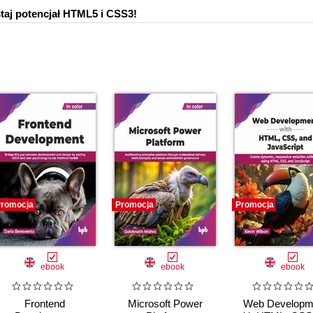
aj potencjał HTML5 i CSS3!
romocja
Promocja
Promocja
ebook
ebook
ebook
Frontend
Microsoft Power
Web Developm