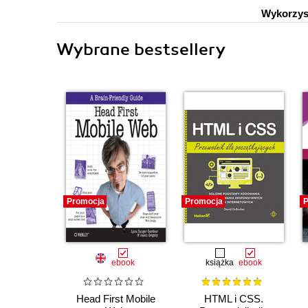
Wykorzyst
Wybrane bestsellery
Promocja
Promocja
P
ebook
książka
ebook
Head First Mobile
HTML i CSS.