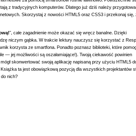
ystają z tradycyjnych komputerów. Dlatego już dziś należy przygotowa
ternetowych. Skorzystaj z nowości HTML5 oraz CSS3 i przekonaj się, 
ową!
", całe zagadnienie może okazać się wręcz banalne. Dzięki
dzę niczym gąbka. W trakcie lektury nauczysz się korzystać z Res
nik korzysta ze smartfona. Ponadto poznasz biblioteki, które pomo
bile — jej możliwości są oszałamiające!). Twoją ciekawość powinien
z mógł skonwertować swoją aplikację napisaną przy użyciu HTML5 d
 Książka ta jest obowiązkową pozycją dla wszystkich projektantów s
 do nich?