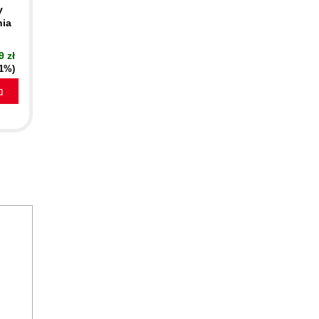
y
nia
9 zł
51%)
a