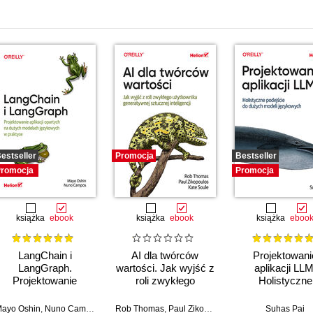
i
estseller
Promocja
Bestseller
romocja
Promocja
książka
ebook
książka
ebook
książka
eboo
LangChain i
AI dla twórców
Projektowani
LangGraph.
wartości. Jak wyjść z
aplikacji LLM
Projektowanie
roli zwykłego
Holistyczne
aplikacji opartych na
użytkownika
podejście do du
dużych modelach
generatywnej
modeli języko
ayo Oshin
,
Nuno Campos
Rob Thomas
,
Paul Zikopoulos
,
Kate Soule
Suhas Pai