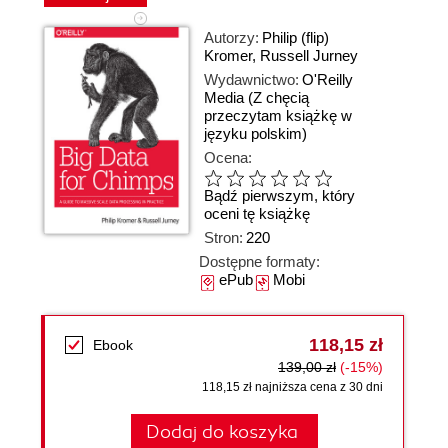
Autorzy:
Philip (flip)
Kromer
,
Russell Jurney
Wydawnictwo:
O'Reilly
Media
(Z chęcią
przeczytam książkę w
języku polskim)
Ocena:
Bądź pierwszym, który
oceni tę książkę
Stron:
220
Dostępne formaty:
ePub
Mobi
118,15 zł
Ebook
139,00 zł
(-15%)
118,15 zł najniższa cena z 30 dni
Dodaj do koszyka