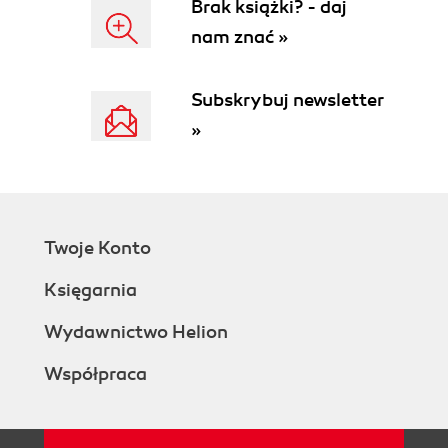
Brak książki? - daj
3. A Quick Look into Baseball
nam znać »
The Data
Acronyms and Terminology
The Rules and Goals
Subskrybuj newsletter
Performance Metrics
»
Wrapping Up
4. Introduction to Pig
Pig Helps Hadoop Work with Tables, Not
Records
Wikipedia Visitor Counts
Twoje Konto
Fundamental Data Operations
Control Operations
Księgarnia
Pipelinable Operations
Structural Operations
Wydawnictwo Helion
LOAD Locates and Describes Your Data
Współpraca
Simple Types
Complex Type 1, Tuples: Fixed-Length
Sequence of Typed Fields
Complex Type 2, Bags: Unbounded