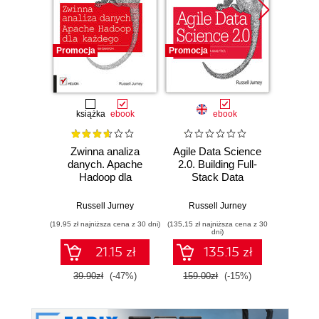
Promocja
Promocja
Nowość
Promocj
książka
ebook
ebook
Zwinna analiza
Agile Data Science
Azu
danych. Apache
2.0. Building Full-
Scienti
Hadoop dla
Stack Data
D
każdego
Analytics
Certifi
Applications with
A han
Russell Jurney
Russell Jurney
Evange
Spark
to mach
(19,95 zł najniższa cena z 30 dni)
(135,15 zł najniższa cena z 30
(116,10 zł 
in 
dni)
pas
21.15 zł
135.15 zł
Microso
DP-1
39.90zł
(-47%)
159.00zł
(-15%)
129.0
Seco