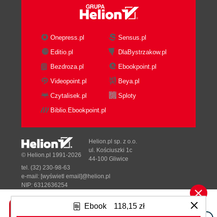
Collection of Tuples
Defining the Schema of a Transformed
Record
Onepress.pl
Sensus.pl
STORE Writes Data to Disk
Editio.pl
DlaBystrzakow.pl
Development Aid Commands
Bezdroza.pl
Ebookpoint.pl
DESCRIBE
DUMP
Videopoint.pl
Beya.pl
SAMPLE
Czytalisek.pl
Sploty
ILLUSTRATE
Biblio.Ebookpoint.pl
EXPLAIN
Pig Functions
Piggybank
Helion.pl sp. z o.o.
Apache DataFu
ul. Kościuszki 1c
© Helion.pl 1991-2026
44-100 Gliwice
Wrapping Up
tel. (32) 230-98-63
II. Tactics: Analytic Patterns
e-mail:
[wyświetl email]@helion.pl
5. Map-Only Operations
NIP: 6312636254
Regon: 241989027
Pattern in Use
Ebook
118,15 zł
Eliminating Data
Designed with ♥ by
Tonik.pl