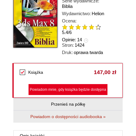
Serie wydawnicze:
Biblia
Wydawnictwo:
Helion
Ocena:
5.4
/
6
Opinie:
14
Stron:
1424
Druk:
oprawa twarda
147,00 zł
Książka
Powiadom mnie, gdy książka będzie dostępna
Przenieś na półkę
Powiadom o dostępności audiobooka »
Opis
książki