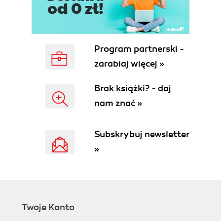
Korzystanie z funkcji "przeciągnij i upuść"
(75)
Posługiwanie się spinerami (75)
Skróty klawiaturowe (75)
Program partnerski -
Gesty wykonywane myszą (75)
zarabiaj więcej »
Niemodalność i niezmienność okien
dialogowych (76)
Brak książki? - daj
Korzystanie z pomocy Maksa (76)
nam znać »
Podstawowy system pomocy (77)
Pomoc online (77)
Podsumowanie (78)
Subskrybuj newsletter
Rozdział 2. Konfigurowanie okien widokowych (79)
»
Przestrzeń trójwymiarowa (79)
Widok aksonometryczny a perspektywiczny
(80)
Widoki ortogonalne i izometryczne (80)
Okna widokowe w Maksie (81)
Twoje Konto
Korzystanie z przycisków sterujących widokiem