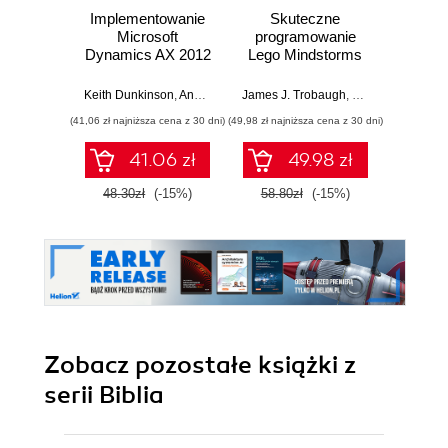
Implementowanie
Skuteczne
Grafi
Microsoft
programowanie
rzec
Dynamics AX 2012
Lego Mindstorms
za pomocą Sure
Jacek
Step 2012
Keith Dunkinson
,
Andrew Birch
James J. Trobaugh
,
Mannie Lowe
(41,06 zł najniższa cena z 30 dni)
(49,98 zł najniższa cena z 30 dni)
(67,20 zł naj
41.06 zł
49.98 zł
48.30zł
(-15%)
58.80zł
(-15%)
84.0
Zobacz pozostałe książki z
serii Biblia