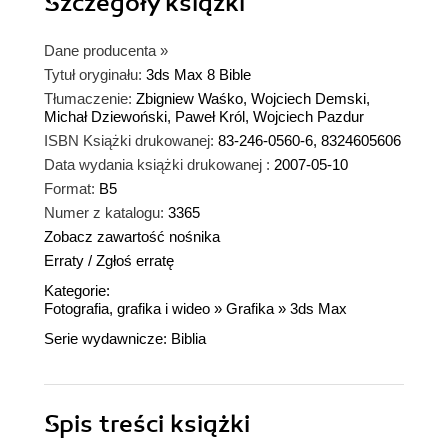
Szczegóły
książki
Dane producenta
»
Tytuł oryginału:
3ds Max 8 Bible
Tłumaczenie:
Zbigniew Waśko, Wojciech Demski,
Michał Dziewoński, Paweł Król, Wojciech Pazdur
ISBN Książki drukowanej:
83-246-0560-6, 8324605606
Data wydania książki drukowanej :
2007-05-10
Format:
B5
Numer z katalogu:
3365
Zobacz zawartość nośnika
Erraty
/
Zgłoś erratę
Kategorie:
Fotografia, grafika i wideo
»
Grafika
»
3ds Max
Serie wydawnicze:
Biblia
Spis treści
książki