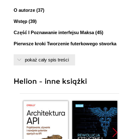
O autorze (37)
Wstęp (39)
Część I Poznawanie interfejsu Maksa (45)
Pierwsze kroki Tworzenie futerkowego stworka
(47)
pokaż cały spis treści
Wycieczka do lasu - planowanie produkcji (48)
Modelowanie postaci (48)
Ćwiczenie: Tworzenie tułowia i kończyn
Helion - inne książki
Rascoona (49)
Ćwiczenie: Tworzenie głowy Rascoona (49)
Ćwiczenie: Edycja tułowia (51)
Ćwiczenie: Dodawanie materiałów (52)
Ćwiczenie: Dodawanie futerka (54)
Ćwiczenie: Tworzenie leśnego tła (55)
Podsumowanie (56)