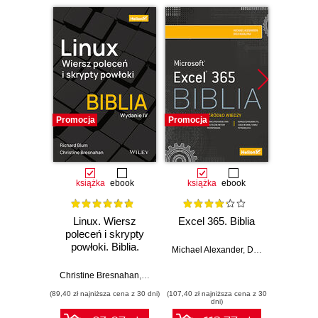
Promocja
Promocja
Promocj
książka
ebook
książka
ebook
ksią
Linux. Wiersz
Excel 365. Biblia
Kali L
poleceń i skrypty
penetra
powłoki. Biblia.
Michael Alexander
,
Dick Kusleika
Wydanie IV
Gus
Christine Bresnahan
,
Richard Blum
(89,40 zł najniższa cena z 30 dni)
(107,40 zł najniższa cena z 30
(59,40 zł naj
dni)