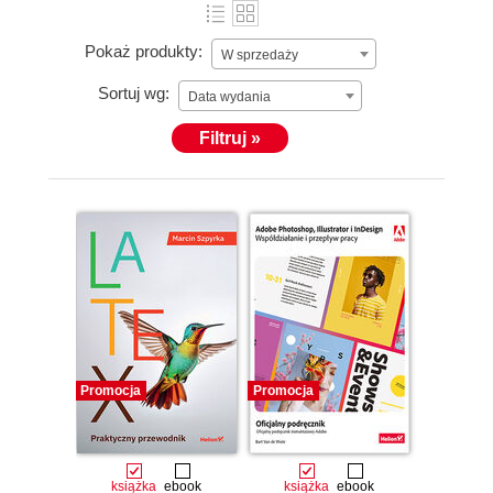
Pokaż produkty:
W sprzedaży
Sortuj wg:
Data wydania
Filtruj »
Promocja
Promocja
książka
ebook
książka
ebook