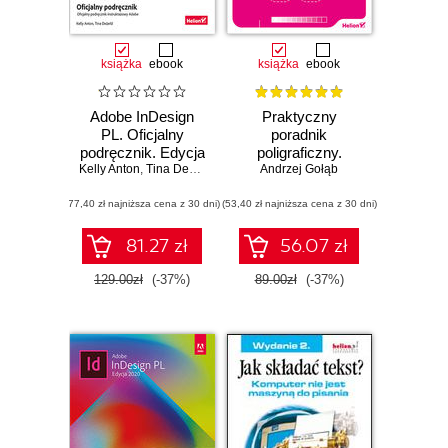
książka
ebook
książka
ebook
Adobe InDesign
Praktyczny
PL. Oficjalny
poradnik
podręcznik. Edycja
poligraficzny.
Kelly Anton
2023
,
Tina DeJarld
Andrzej Gołąb
Procesy
(77,40 zł najniższa cena z 30 dni)
(53,40 zł najniższa cena z 30 dni)
81.27 zł
56.07 zł
129.00zł
(-37%)
89.00zł
(-37%)