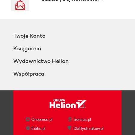
Twoje Konto
Księgarnia
Wydawnictwo Helion
Współpraca
Onepress.pl
Sensus.pl
Editio.pl
DlaBystrzakow.pl