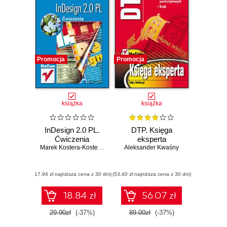
Promocja
Promocja
książka
książka
InDesign 2.0 PL.
DTP. Księga
Ćwiczenia
eksperta
Marek Kostera-Kosterzewski
Aleksander Kwaśny
(17,94 zł najniższa cena z 30 dni)
(53,40 zł najniższa cena z 30 dni)
18.84 zł
56.07 zł
29.90zł
(-37%)
89.00zł
(-37%)