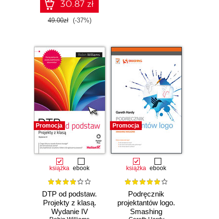
30.87 zł
Czasowo niedostępna
49.00zł
(-37%)
Promocja
Promocja
książka
ebook
książka
ebook
DTP od podstaw.
Podręcznik
Projekty z klasą.
projektantów logo.
Wydanie IV
Smashing