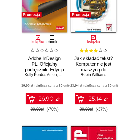
Promocja
Promocja
książka
ebook
książka
Adobe InDesign
Jak składać tekst?
PL. Oficjalny
Komputer nie jest
podręcznik. Edycja
maszyną do
Kelly Kordes Anton
2020
,
Tina DeJarld
pisania. Wydanie 2
Robin Williams
(26,90 zł najniższa cena z 30 dni)
(23,94 zł najniższa cena z 30 dni)
26.90 zł
25.14 zł
89.00zł
(-70%)
39.90zł
(-37%)