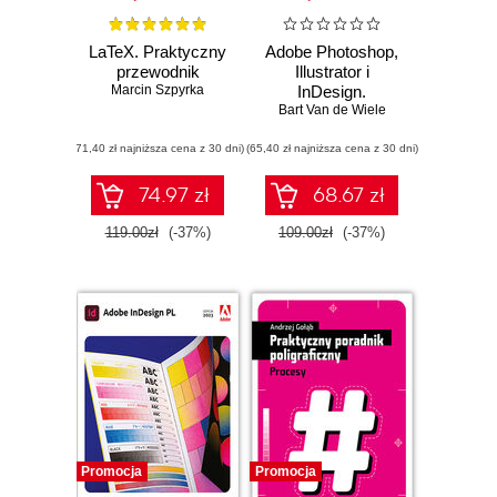
LaTeX. Praktyczny
Adobe Photoshop,
przewodnik
Illustrator i
Marcin Szpyrka
InDesign.
Współdziałanie i
Bart Van de Wiele
przepływ pracy.
(71,40 zł najniższa cena z 30 dni)
(65,40 zł najniższa cena z 30 dni)
Oficjalny
podręcznik
74.97 zł
68.67 zł
119.00zł
(-37%)
109.00zł
(-37%)
Promocja
Promocja