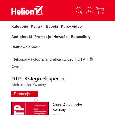
Kategorie
Książki
Ebooki
Kursy video
Audiobooki
Promocje
Nowości
Bestsellery
Darmowe ebooki
Helion.pl
»
Fotografia, grafika i wideo
»
DTP
»
📚
Acrobat
DTP. Księga eksperta
Aleksander Kwaśny
Promocja
Autor:
Aleksander
Kwaśny