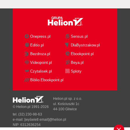
Uwagi końcowe o projektowaniu fontów (308)
Używanie fontów do wyświetlania znaków na
ekranie (309)
Programy do zarządzania fontami i ich
archiwizowania (315)
Onepress.pl
Sensus.pl
Adobe Type Manager (316)
Editio.pl
DlaBystrzakow.pl
Character Map Pro (316)
FontExpert (317)
Bezdroza.pl
Ebookpoint.pl
FontFitter (317)
Videopoint.pl
Beya.pl
Font Gander (317)
Czytalisek.pl
Sploty
FontLoader (318)
Biblio.Ebookpoint.pl
FontPage (318)
Font properties extension (319)
Font Sneak (319)
Helion.pl sp. z o.o.
Font Xplorer (319)
ul. Kościuszki 1c
© Helion.pl 1991-2026
Kernus (320)
44-100 Gliwice
tel. (32) 230-98-63
ListFonts (320)
e-mail:
[wyświetl email]@helion.pl
Metamorphosis (320)
NIP: 6312636254
TrueType Renamer (321)
Regon: 241989027