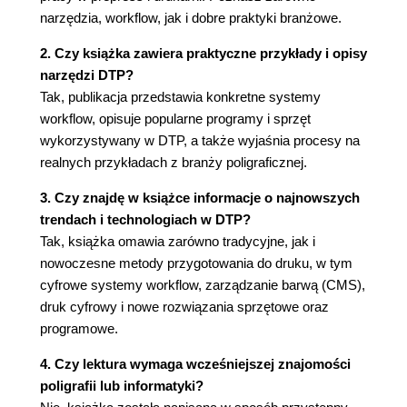
Heidelberg DataControl (140)
narzędzia, workflow, jak i dobre praktyki branżowe.
Heidelberg Delta Technology (141)
Infosystems Printmanager (142)
2. Czy książka zawiera praktyczne przykłady i opisy
Monotype PrintExpress (145)
narzędzi DTP?
Parascan Q-Manager (146)
Tak, publikacja przedstawia konkretne systemy
Screen Trueflow (147)
workflow, opisuje popularne programy i sprzęt
Ultimate Technographics ezWorkflow (147)
wykorzystywany w DTP, a także wyjaśnia procesy na
Inne rozwiązania workflow (148)
realnych przykładach z branży poligraficznej.
Workflow do mediów elektronicznych (149)
3. Czy znajdę w książce informacje o najnowszych
Uwagi końcowe o systemach przepływu prac
trendach i technologiach w DTP?
(149)
Tak, książka omawia zarówno tradycyjne, jak i
Wdrażanie systemu workflow (150)
nowoczesne metody przygotowania do druku, w tym
Systemy ultraszybkiego przesyłania danych (155)
cyfrowe systemy workflow, zarządzanie barwą (CMS),
Korzystanie z SPC (155)
druk cyfrowy i nowe rozwiązania sprzętowe oraz
Rozdział 3. Komputerowe wspomaganie DTP (159)
programowe.
Sprzęt komputerowy używany w prepress (159)
4. Czy lektura wymaga wcześniejszej znajomości
Budowa komputera (159)
poligrafii lub informatyki?
Liczenie w systemie dwójkowym i