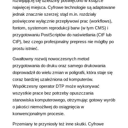
rozwijającej się dziedziny poświęcono w książce
najwięcej miejsca. Cyfrowe technologie są adaptowane
jednak znacznie szerzej; stąd m.in. rozdziały
poświęcone wyłącznie przepływowi prac (workflows),
fontom, systemom reprodukcji barw (w tym CMS) i
przygotowaniu PostScriptów do naświetlania (CtF lub
CtP), bez czego profesjonalny prepress nie mógłby po
prostu istnieć.
Gwałtowny rozwój nowoczesnych metod
przygotowania do druku oraz samego drukowania
doprowadził do wielu zmian w poligrafii, która staje się
coraz bardziej uzależniona od komputerów.
Współczesny operator DTP może wykonywać
wszystkie prace bez potrzeby opuszczania
stanowiska komputerowego, otrzymując gotowy wyrób
o jakości niemożliwej do osiągnięcia w
konwencjonalnym procesie.
Przemiany te przyniosły też inne skutki. Cyfrowe