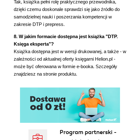
Tak, książka pełni rolę praktycznego przewodnika,
Photo CD (267)
dzięki czemu doskonale sprawdzi się jako źródło do
Adobe Extreme (268)
samodzielnej nauki i poszerzania kompetencji w
PrintTalk (269)
zakresie DTP i prepress.
WYSIWYG (269)
Rozdział 4. Fonty (271)
8. W jakim formacie dostępna jest książka "DTP.
Księga eksperta"?
Pojęcie fontu (272)
Książka dostępna jest w wersji drukowanej, a także - w
Font czy czcionka (272)
zależności od aktualnej oferty księgarni Helion.pl -
Sposoby reprezentacji obrazu pisma przez fonty
może być oferowana w formie e-booka. Szczegóły
(273)
znajdziesz na stronie produktu.
Fonty wektorowe (273)
Fonty bitmapowe i ekranowe (273)
Fonty wektorowe polimorficzne (273)
Wybór formatu fontu (274)
Fonty TrueType (274)
Fonty Type 1 (274)
Konwersja TrueType na Type 1 (276)
Fonty OpenType (277)
Program partnerski -
Hinting (278)