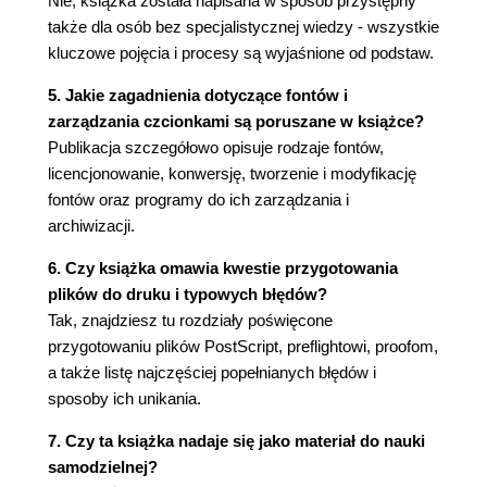
Nie, książka została napisana w sposób przystępny
szesnastkowym (164)
także dla osób bez specjalistycznej wiedzy - wszystkie
Podział i charakterystyka komputerów (165)
kluczowe pojęcia i procesy są wyjaśnione od podstaw.
Praca w sieci komputerowej (173)
Urządzenia peryferyjne (184)
5. Jakie zagadnienia dotyczące fontów i
Oprogramowanie komputerowe (227)
zarządzania czcionkami są poruszane w książce?
Programy OCR, ICR i AVR (228)
Publikacja szczegółowo opisuje rodzaje fontów,
Edytory tekstu (230)
licencjonowanie, konwersję, tworzenie i modyfikację
Programy skanujące (231)
fontów oraz programy do ich zarządzania i
Programy do grafiki rastrowej (248)
archiwizacji.
Programy do grafiki wektorowej (250)
Programy do składu i łamania (252)
6. Czy książka omawia kwestie przygotowania
Programy antywirusowe (259)
plików do druku i typowych błędów?
Formaty zapisywania danych (260)
Tak, znajdziesz tu rozdziały poświęcone
Formaty standardowe ogólnego
przygotowaniu plików PostScript, preflightowi, proofom,
przeznaczenia (260)
a także listę najczęściej popełnianych błędów i
Formaty wewnętrzne programów (264)
sposoby ich unikania.
Formaty uniwersalne (265)
7. Czy ta książka nadaje się jako materiał do nauki
Programy do konwersji formatów plików (266)
samodzielnej?
Przesyłanie danych (266)