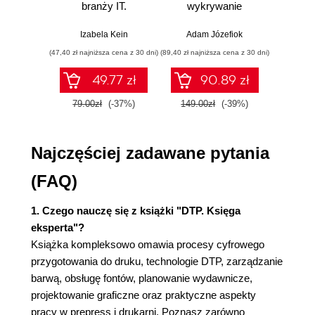
branży IT.
wykrywanie
s
Cykl produkcyjny (59)
Praktyczne
włamań
ste
przykłady i
p
Systemy przepływu prac (60)
Izabela Kein
Adam Józefiok
Wito
ćwiczenia
AC&C HSH Group PDF PuzzleFlow (61)
(47,40 zł najniższa cena z 30 dni)
(89,40 zł najniższa cena z 30 dni)
(35,94 zł naj
Adobe InScope (73)
49.77 zł
90.89 zł
Agfa Apogee, Apogee2 i 3 (74)
Agfa Delano (105)
79.00zł
(-37%)
149.00zł
(-39%)
59.9
Agfa IntelliNet (107)
Barco FastLane (113)
Najczęściej zadawane pytania
Błyskawiczne Kalkulacje Poligraficzne (122)
CreoScitex Brisque i PS/M (129)
(FAQ)
CreoScitex / Heidelberg Prinergy (131)
ECRM MAXWorkFlow (134)
1. Czego nauczę się z książki "DTP. Księga
EFI Command WorkStation (135)
eksperta"?
Enfocus Certified Workflow (135)
Książka kompleksowo omawia procesy cyfrowego
Fujifilm CelebraNT Plus (136)
przygotowania do druku, technologie DTP, zarządzanie
Fujifilm Celebrant Extreme (136)
barwą, obsługę fontów, planowanie wydawnicze,
Fujifilm Valiano (137)
projektowanie graficzne oraz praktyczne aspekty
GrandSoft Galileo (137)
pracy w prepress i drukarni. Poznasz zarówno