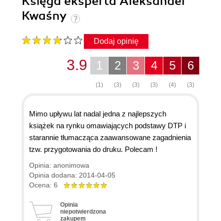
Księga eksperta Aleksander
Kwaśny
Dodaj opinię
3.9
1
2
3
4
5
6
(1)
(3)
(3)
(3)
(4)
(3)
Mimo upływu lat nadal jedna z najlepszych
książek na rynku omawiających podstawy DTP i
starannie tłumacząca zaawansowane zagadnienia
tzw. przygotowania do druku. Polecam !
Opinia: anonimowa
Opinia dodana: 2014-04-05
Ocena: 6
Opinia
niepotwierdzona
zakupem