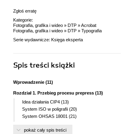
Zgłoś erratę
Kategorie:
Fotografia, grafika i wideo
»
DTP
»
Acrobat
Fotografia, grafika i wideo
»
DTP
»
Typografia
Serie wydawnicze:
Księga eksperta
Spis treści
książki
Wprowadzenie (11)
Rozdział 1. Przebieg procesu prepress (13)
Idea działania CIP4 (13)
System ISO w poligrafii (20)
System OHSAS 18001 (21)
Publikowanie sieciowe (22)
pokaż cały spis treści
Publikacje elektroniczne (22)