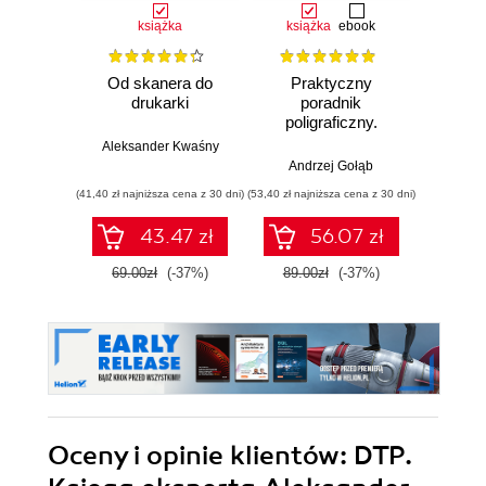
książka
książka
ebook
ksią
Od skanera do
Praktyczny
Kom
drukarki
poradnik
poligraficzny.
dokum
Procesy
ś
Aleksander Kwaśny
zaawa
Andrzej Gołąb
Andrzej 
(41,40 zł najniższa cena z 30 dni)
(53,40 zł najniższa cena z 30 dni)
(19,95 zł naj
43.47 zł
56.07 zł
69.00zł
(-37%)
89.00zł
(-37%)
39.9
Oceny i opinie klientów: DTP.