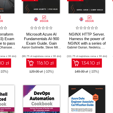
ok
ebook
ebook
erraform
Microsoft Azure AI
NGINX HTTP Server.
03) Exam
Fundamentals AI-900
Harness the power of
e to pass
Exam Guide. Gain
NGINX with a series of
 Associate
Chandra Mohan Dhanasekaran
,
Manjunath H. Gowda
Aaron Guilmette
proficiency in Azure AI
,
Steve Miles
,
Peter De Tender
Gabriel Ouiran
detailed tutorials and
,
Nedelcu
,
Martin B
r first
and machine learning
real-life examples - Fifth
cena z 30 dni)
pt
(96,75 zł najniższa cena z 30 dni)
concepts and services
(111,75 zł najniższa cena z 30 dni)
Edition
to excel in the AI-900
10 zł
116.10 zł
134.10 zł
exam
(-10%)
129.00 zł
(-10%)
149.00 zł
(-10%)