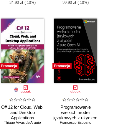
34.90 zł
(-10%)
99.90 zł
(-10%)
Promocja
Promocja
ebook
ebook
C# 12 for Cloud, Web,
Programowanie
and Desktop
wielkich modeli
Applications
językowych z użyciem
Thiago Vivas de Araujo
Francesco Esposito
Azure Open AI.
Programowanie