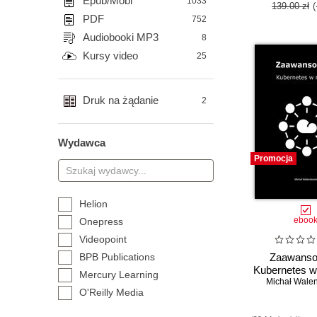
Epub/Mobi
1033
139.00 zł
PDF
752
Audiobooki MP3
8
Kursy video
25
Druk na żądanie
2
Wydawca
Promocja
Helion
eboo
Onepress
Videopoint
BPB Publications
Zaawans
Kubernetes 
Mercury Learning
Michał Wale
O'Reilly Media
Packt Publishing