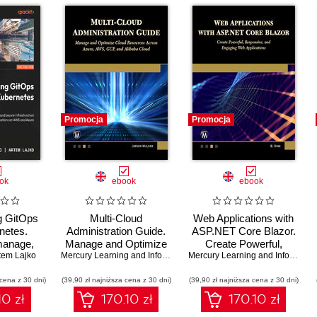
Promocja
Promocja
ok
ebook
ebook
g GitOps
Multi-Cloud
Web Applications with
netes.
Administration Guide.
ASP.NET Core Blazor.
manage,
Manage and Optimize
Create Powerful,
 secure
tem Lajko
Cloud Resources
Mercury Learning and Information
,
Jeroen Mulder
Responsive, and
Mercury Learning and Information
ure and
across Azure, AWS,
Engaging Web
 cena z 30 dni)
tive
GCP, and Alibaba Cloud
(39,90 zł najniższa cena z 30 dni)
(39,90 zł najniższa cena z 30 dni)
Applications
s on AWS
10 zł
170.10 zł
170.10 zł
ure