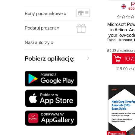
ebo
Bony podarunkowe »
Microsoft Po
Podaruj prezent »
in Action. Ac
your low-cod
Faisal Hussona
with functiona
,
Nasi autorzy »
apps using
(89,25 zł najniższa 
Page
Pobierz aplikację:
107.
119.00 zł
(
Promocja