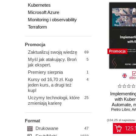
Kubernetes
Microsoft Azure
Monitoring i observability
Terraform
Promocja
Promocja
Zaktualizuj swoją wiedzę
69
Myśl jak atakujący. Broń
5
jak ekspert.
Premiery sierpnia
1
ebo
Kursy od 16,70 zł. Kup
4
jeden kurs, a drugi też
kup!
Implementin
Uczymy technologii, które
25
with Kuber
zmieniają karierę
Automate, 
Pietro Libro
scale, and
,
Ar
infrastruct
Format
(104,25 zł najniższa
cloud-na
application
125.
Drukowane
47
and Az