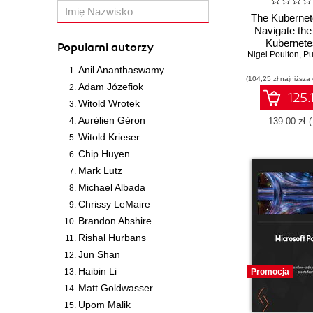
The Kubernet
Navigate the
Kubernete
Popularni autorzy
Nigel Poulton
expertise -
,
Pus
Editio
Anil Ananthaswamy
(104,25 zł najniższa
Adam Józefiok
125.
Witold Wrotek
Aurélien Géron
139.00 zł
Witold Krieser
Chip Huyen
Mark Lutz
Michael Albada
Chrissy LeMaire
Brandon Abshire
Rishal Hurbans
Jun Shan
Haibin Li
Promocja
Matt Goldwasser
Upom Malik