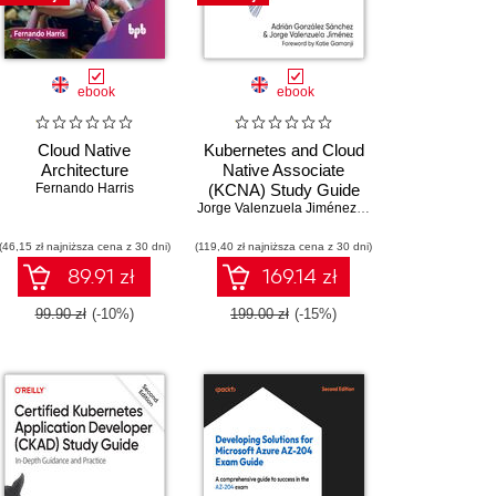
ebook
ebook
Cloud Native
Kubernetes and Cloud
Architecture
Native Associate
Fernando Harris
(KCNA) Study Guide
jerretoft Fjordvald
Jorge Valenzuela Jiménez
,
Adrián González Sán
(46,15 zł najniższa cena z 30 dni)
(119,40 zł najniższa cena z 30 dni)
89.91 zł
169.14 zł
99.90 zł
(-10%)
199.00 zł
(-15%)