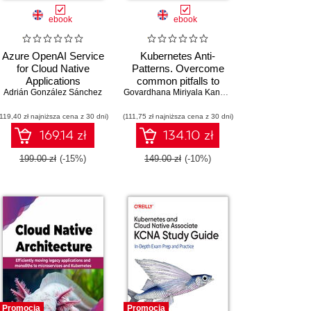
ebook
ebook
Azure OpenAI Service
Kubernetes Anti-
for Cloud Native
Patterns. Overcome
Applications
common pitfalls to
Adrián González Sánchez
,
Johan Vanneuville
,
Scott Manchester
achieve optimal
Govardhana Miriyala Kannaiah
deployments and a
(119,40 zł najniższa cena z 30 dni)
(111,75 zł najniższa cena z 30 dni)
flawless Kubernetes
ecosystem
169.14 zł
134.10 zł
199.00 zł
(-15%)
149.00 zł
(-10%)
Promocja
Promocja