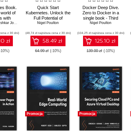
es Book.
Quick Start
Docker Deep Dive.
 world of
Kubernetes. Unlock the
Zero to Docker in a
s with
Full Potential of
single book - Third
 Second
hkar Joglekar
Kubernetes for Scalable
Nigel Poulton
Nigel Poulton
Edition
n
Application
 cena z 30 dni)
(48,74 zł najniższa cena z 30 dni)
Management - Second
(104,25 zł najniższa cena z 30 dni)
Edition
10 zł
58.49 zł
125.10 zł
(-10%)
64.99 zł
(-10%)
139.00 zł
(-10%)
Promocja
Promocja