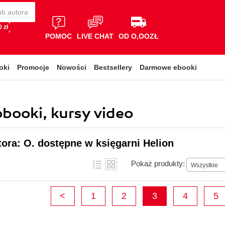
 zł
POMOC
LIVE CHAT
OD O,OOZŁ
oki
Promocje
Nowości
Bestsellery
Darmowe ebooki
obooki, kursy video
tora: O. dostępne w księgarni Helion
Pokaż produkty:
Wszystkie
<
1
2
3
4
5