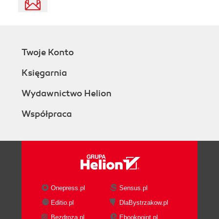
Twoje Konto
Księgarnia
Wydawnictwo Helion
Współpraca
Onepress.pl
Sensus.pl
Editio.pl
DlaBystrzakow.pl
Bezdroza.pl
Ebookpoint.pl