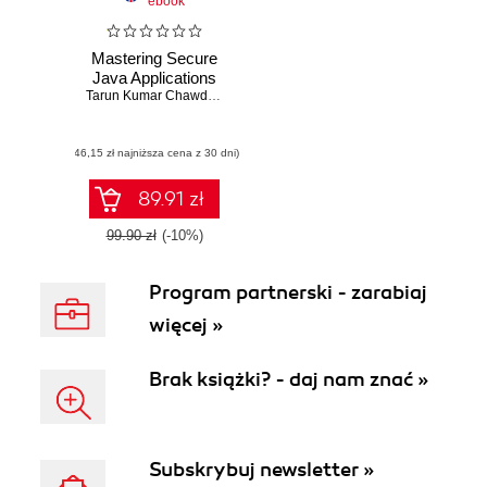
ebook
Mastering Secure
Java Applications
Tarun Kumar Chawdhury
,
Joyanta Banerjee
,
Vipul Gupta
,
Debopam 
(46,15 zł najniższa cena z 30 dni)
89.91 zł
99.90 zł
(-10%)
Program partnerski - zarabiaj
więcej »
Brak książki? - daj nam znać »
Subskrybuj newsletter »