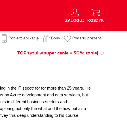
ZALOGUJ
KOSZYK
Pobierz aplikację
Bony
Podaruj prezent
TOP tytuł w super cenie » 50% taniej
ng in the IT secotr for for more than 25 years, He
s on Azure development and data services, but
nts in different business sectors and
exploring not only the what and the how but also
nvey this deep understanding to his course