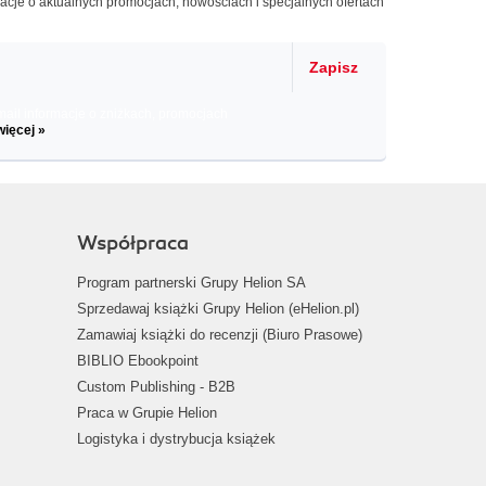
macje o aktualnych promocjach, nowościach i specjalnych ofertach
Zapisz
il informacje o zniżkach, promocjach
więcej »
Współpraca
Program partnerski Grupy Helion SA
Sprzedawaj książki Grupy Helion (eHelion.pl)
Zamawiaj książki do recenzji (Biuro Prasowe)
BIBLIO Ebookpoint
Custom Publishing - B2B
Praca w Grupie Helion
Logistyka i dystrybucja książek