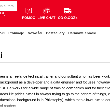
 zł
POMOC
LIVE CHAT
OD O,OOZŁ
oki
Promocje
Nowości
Bestsellery
Darmowe ebooki
i
eri is a freelance technical trainer and consultant who has been worki
background as a developer and a data engineer and focuses nowaday
BI. He works for a wide range of training companies and for their clie
reas.He prides himelf in always trying to go to the bottom of things, 
educational background is in Philosophy), which then allows him to co
and readers