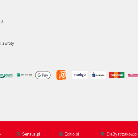
su
i zwroty
l
Sensus.pl
Editio.pl
DlaBystrzakow.pl