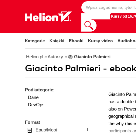
Kursy od 16,70
Kategorie
Książki
Ebooki
Kursy video
Audiobo
Helion.pl
» Autorzy
» 📚
Giacinto Palmieri
Giacinto Palmieri - ebook
Podkategorie:
Giacinto Palmi
Dane
has a double 
DevOps
also on Power 
geographical a
Format
the why (his 
Epub/Mobi
1
participants 