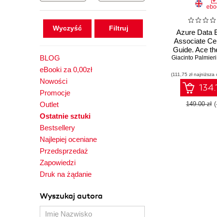
ebo
Wyczyść
Azure Data 
Associate Cert
Guide. Ace t
BLOG
Giacinto Palmieri
exam with a
data engineerin
eBooki za 0,00zł
(111,75 zł najniższa 
Second Ed
Nowości
134.
Promocje
Outlet
149.00 zł
Ostatnie sztuki
Bestsellery
Najlepiej oceniane
Przedsprzedaż
Zapowiedzi
Druk na żądanie
Wyszukaj autora