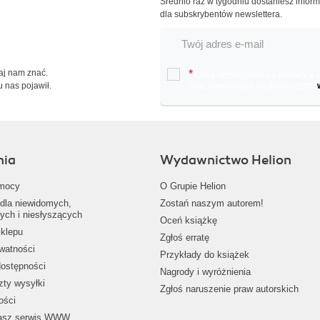
Średnio raz w tygodniu dostaniesz infor
dla subskrybentów newslettera.
Daj nam znać.
*
Chcę otrzymywać na podany e-ma
u nas pojawił.
oraz nowościach wydawniczych.
nia
Wydawnictwo Helion
mocy
O Grupie Helion
dla niewidomych,
Zostań naszym autorem!
ych i niesłyszących
Oceń książkę
klepu
Zgłoś erratę
ywatności
Przykłady do książek
dostępności
Nagrody i wyróżnienia
zty wysyłki
Zgłoś naruszenie praw autorskich
ości
nasz serwis WWW