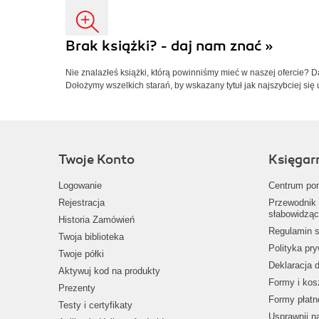
Brak książki? - daj nam znać »
Nie znalazłeś książki, którą powinniśmy mieć w naszej ofercie? 
Dołożymy wszelkich starań, by wskazany tytuł jak najszybciej się 
Twoje Konto
Księgar
Logowanie
Centrum po
Rejestracja
Przewodnik 
słabowidząc
Historia Zamówień
Regulamin s
Twoja biblioteka
Polityka pr
Twoje półki
Deklaracja 
Aktywuj kod na produkty
Formy i kos
Prezenty
Formy płatn
Testy i certyfikaty
Usprawnij 