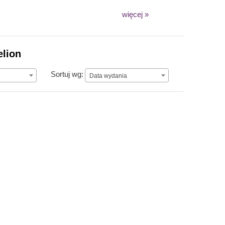
więcej »
elion
Data wydania
Sortuj wg:
Data wydania