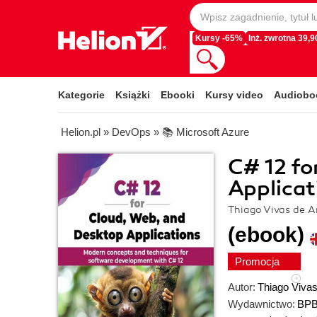
Kursy -65%
Inż. zwrotna 39,90
Kategorie
Książki
Ebooki
Kursy video
Audiobo
Helion.pl
»
DevOps
»
📚 Microsoft Azure
C# 12 fo
Applicat
Thiago Vivas de A
(ebook)
Promocja
Autor:
Thiago Vivas
Wydawnictwo:
BPB