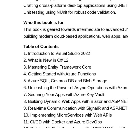
Crafting cross-platform desktop applications using .NE
Unit testing using NUnit for robust code validation.
Who this book is for
This book is geared towards intermediate to advanced .N
building modern cloud-based applications, web apps, an
Table of Contents
1. Introduction to Visual Studio 2022
2. What is New in C# 12
3. Mastering Entity Framework Core
4. Getting Started with Azure Functions
5. Azure SQL, Cosmos DB and Blob Storage
6. Unleashing the Power of Async Operations with Azur
7. Securing Your Apps with Azure Key Vault
8. Building Dynamic Web Apps with Blazor and ASP.NE
9. Real-time Communication with SignalR and ASP.NET
10. Implementing MicroServices with Web APIs
11. CI/CD with Docker and Azure DevOps