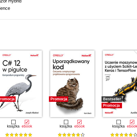
azor Hybrid
ience
romocja
Promocja
Bestseller
Promocja
książka
ebook
książka
ebook
książka
eboo