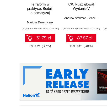
Terraform w
C#. Rusz głową!
praktyce. Buduj i
Wydanie V
automatyzuj
infrastrukturę
Andrew Stellman
,
Jennifer Greene
chmurową oraz
Mariusz Dworniczak
zarządzaj nią z
(29,95 zł najniższa cena z 30 dni)
(84,50 zł najniższa cena z 30 dni)
(8
wykorzystaniem
Dockera
31.75 zł
87.87 zł
59.90zł
(-47%)
169.00zł
(-48%)