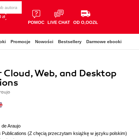
 zł
POMOC
LIVE CHAT
OD O,OOZŁ
oki
Promocje
Nowości
Bestsellery
Darmowe ebooki
r Cloud, Web, and Desktop
ions
raujo
 de Araujo
 Publications
(Z chęcią przeczytam książkę w języku polskim)