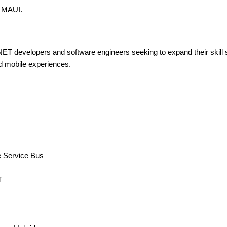
T MAUI.
ET developers and software engineers seeking to expand their skill s
d mobile experiences.
e Service Bus
T