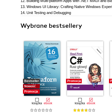
12. Building Multi-platform Apps with .NET MAUI and Bl
13. Windows UI Library: Crafting Native Windows Exper
14. Unit Testing and Debugging
Wybrane bestsellery
Bestseller
Promocja
P
Nowość
Promocja
książka
ebook
książka
ebook