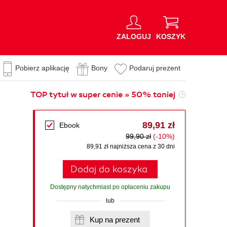
ZALOGUJ
KOSZYK
Pobierz aplikację
Bony
Podaruj prezent
TOP tytuł w super cenie » 50% taniej
89,91 zł
Ebook
99,90 zł
(-10%)
89,91 zł najniższa cena z 30 dni
Dodaj do koszyka
Dostępny natychmiast po opłaceniu zakupu
lub
Kup na prezent