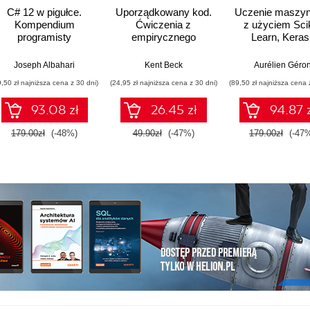
C# 12 w pigułce.
Uporządkowany kod.
Uczenie maszy
Kompendium
Ćwiczenia z
z użyciem Scik
programisty
empirycznego
Learn, Keras 
projektowania
TensorFlow. Wy
oprogramowania
III
Joseph Albahari
Kent Beck
Aurélien Géro
9,50 zł najniższa cena z 30 dni)
(24,95 zł najniższa cena z 30 dni)
(89,50 zł najniższa cena 
93.08 zł
26.45 zł
94.87 
179.00zł
(-48%)
49.90zł
(-47%)
179.00zł
(-47