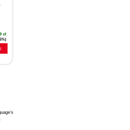
.
9 zł
16%)
a
guage's
n