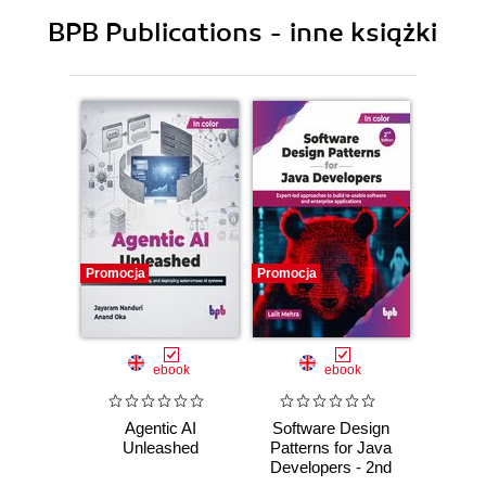
BPB Publications - inne książki
Promocja
Promocja
Promocj
ebook
ebook
Agentic AI
Software Design
L
Unleashed
Patterns for Java
Gene
Developers - 2nd