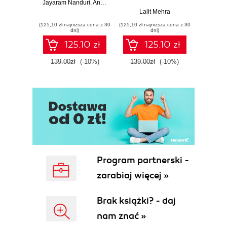
Edition
Jayaram Nanduri
,
Anand Oka
Ker
Lalit Mehra
(125,10 zł najniższa cena z 30
(125,10 zł najniższa cena z 30
(125,10 zł 
dni)
dni)
125.10 zł
125.10 zł
139.00zł
(-10%)
139.00zł
(-10%)
139.0
Program partnerski -
zarabiaj więcej »
Brak książki? - daj
nam znać »