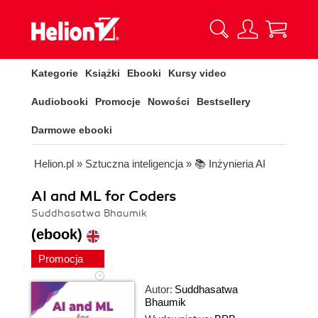
Kategorie
Książki
Ebooki
Kursy video
Audiobooki
Promocje
Nowości
Bestsellery
Darmowe ebooki
Helion.pl
»
Sztuczna inteligencja
»
📚 Inżynieria AI
AI and ML for Coders
Suddhasatwa Bhaumik
(ebook)
Promocja
Autor:
Suddhasatwa
Bhaumik