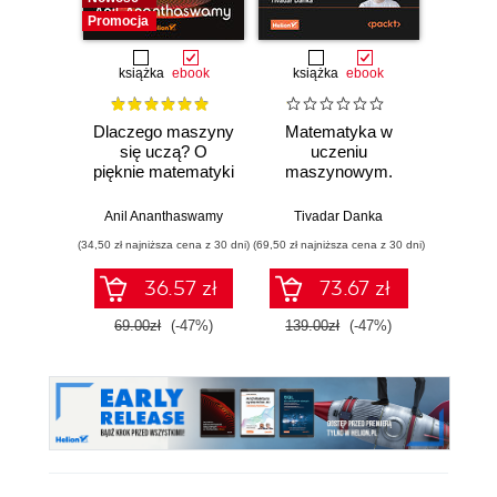
Promocja
książka
ebook
książka
ebook
ksią
Dlaczego maszyny
Matematyka w
Graf
się uczą? O
uczeniu
neurono
pięknie matematyki
maszynowym.
p
i działaniu
Opanuj algebrę
współczesnej
liniową, rachunek
Anil Ananthaswamy
Tivadar Danka
Fil
sztucznej
różniczkowy i
(34,50 zł najniższa cena z 30 dni)
(69,50 zł najniższa cena z 30 dni)
(39,50 zł naj
inteligencji
całkowy oraz
rachunek
36.57 zł
73.67 zł
prawdopodobieństwa
69.00zł
(-47%)
139.00zł
(-47%)
79.0