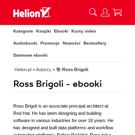
Kategorie
Książki
Ebooki
Kursy video
Audiobooki
Promocje
Nowości
Bestsellery
Darmowe ebooki
Helion.pl
» Autorzy
» 📚
Ross Brigoli
Ross Brigoli - ebooki
Ross Brigoli is an associate principal architect at
Red Hat. He has been designing and building
software in various industries for over 18 years. He
has designed and built data platforms and workflow
automation platforms. Before Red Hat, Ross led a