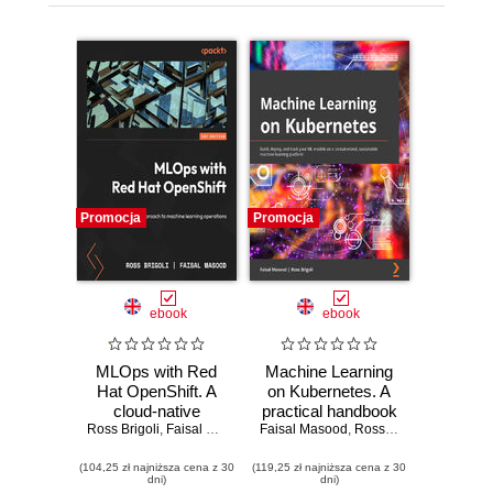
Promocja
Promocja
ebook
ebook
MLOps with Red
Machine Learning
Hat OpenShift. A
on Kubernetes. A
cloud-native
practical handbook
Ross Brigoli
approach to
,
Faisal Masood
Faisal Masood
for building and
,
Ross Brigoli
machine learning
using a complete
(104,25 zł najniższa cena z 30
operations
(119,25 zł najniższa cena z 30
open source
dni)
dni)
machine learning