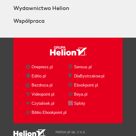
Wydawnictwo Helion
Współpraca
Onepress.pl
Sensus.pl
Editio.pl
DlaBystrzakow.pl
Bezdroza.pl
Ebookpoint.pl
Videopoint.pl
Beya.pl
Czytalisek.pl
Sploty
Biblio.Ebookpoint.pl
Helion.pl sp. z o.o.