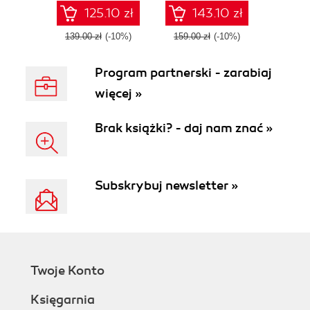
platform on
125.10 zł
143.10 zł
Kubernetes
139.00 zł
(-10%)
159.00 zł
(-10%)
Program partnerski - zarabiaj
więcej »
Brak książki? - daj nam znać »
Subskrybuj newsletter »
Twoje Konto
Księgarnia