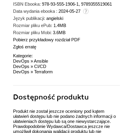
ISBN Ebooka:
978-93-555-1906-1, 9789355519061
Data wydania ebooka :
2024-05-27
Język publikacji:
angielski
Rozmiar pliku ePub:
1.4MB
Rozmiar pliku Mobi:
3.6MB
Pobierz przykładowy rozdział PDF
Zgłoś erratę
Kategorie:
DevOps
»
Ansible
DevOps
»
CI/CD
DevOps
»
Terraform
Dostępność produktu
Produkt nie został jeszcze oceniony pod kątem
ułatwień dostępu lub nie podano żadnych informacji o
ułatwieniach dostępu lub są one niewystarczające.
Prawdopodobnie Wydawca/Dostawca jeszcze nie
umożliwił dokonania walidacji produktu lub nie