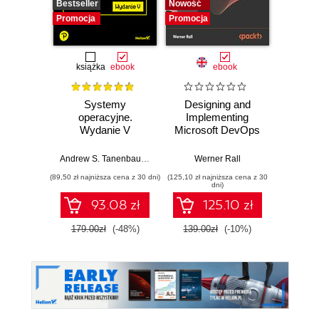
Bestseller
Nowość
Nowość
Promocja
Promocja
Promocj
książka
ebook
ebook
Systemy
Designing and
The
operacyjne.
Implementing
Enginee
Wydanie V
Microsoft DevOps
A ru
Solutions AZ 400
build
Certification Guide.
syst
Andrew S. Tanenbaum
,
Herbert Bos
Werner Rall
Miche
Gain Azure
resil
(89,50 zł najniższa cena z 30 dni)
(125,10 zł najniższa cena z 30
(116,10 zł 
DevOps expertise,
dni)
pass the AZ-400
93.08 zł
125.10 zł
with confidence,
and boost your
179.00zł
(-48%)
139.00zł
(-10%)
129.0
cloud career