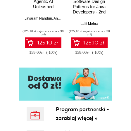
Agentic AI
Software Design
L
Unleashed
Patterns for Java
Gene
Developers - 2nd
Edition
Jayaram Nanduri
,
Anand Oka
Ker
Lalit Mehra
(125,10 zł najniższa cena z 30
(125,10 zł najniższa cena z 30
(125,10 zł 
dni)
dni)
125.10 zł
125.10 zł
139.00zł
(-10%)
139.00zł
(-10%)
139.0
Program partnerski -
zarabiaj więcej »