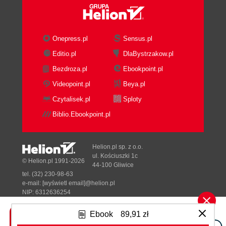
Onepress.pl
Sensus.pl
Editio.pl
DlaBystrzakow.pl
Bezdroza.pl
Ebookpoint.pl
Videopoint.pl
Beya.pl
Czytalisek.pl
Sploty
Biblio.Ebookpoint.pl
Helion.pl sp. z o.o.
ul. Kościuszki 1c
© Helion.pl 1991-2026
44-100 Gliwice
tel. (32) 230-98-63
e-mail:
[wyświetl email]@helion.pl
NIP: 6312636254
Regon: 241989027
Ebook
89,91 zł
Designed with ♥ by
Tonik.pl