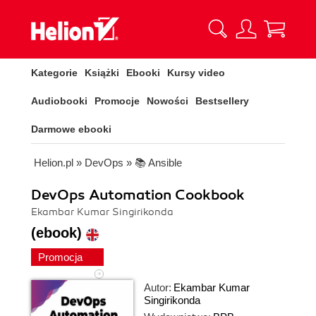
Kategorie
Książki
Ebooki
Kursy video
Audiobooki
Promocje
Nowości
Bestsellery
Darmowe ebooki
Helion.pl
»
DevOps
»
📚 Ansible
DevOps Automation Cookbook
Ekambar Kumar Singirikonda
(ebook)
Promocja
Autor:
Ekambar Kumar
Singirikonda