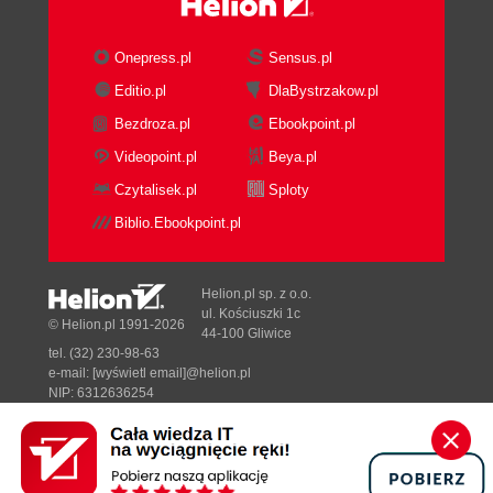
Onepress.pl
Sensus.pl
Editio.pl
DlaBystrzakow.pl
Bezdroza.pl
Ebookpoint.pl
Videopoint.pl
Beya.pl
Czytalisek.pl
Sploty
Biblio.Ebookpoint.pl
Helion.pl sp. z o.o.
ul. Kościuszki 1c
© Helion.pl 1991-2026
44-100 Gliwice
tel. (32) 230-98-63
e-mail:
[wyświetl email]@helion.pl
NIP: 6312636254
Regon: 241989027
Designed with ♥ by
Tonik.pl