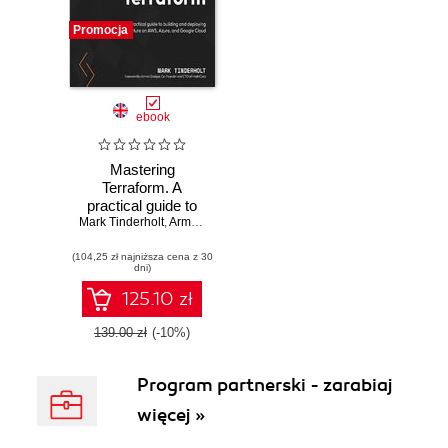
Promocja
ebook
Mastering
Terraform. A
practical guide to
Mark Tinderholt
building and
,
Armon Dadgar
deploying
(104,25 zł najniższa cena z 30
infrastructure on
dni)
AWS, Azure, and
GCP
125.10 zł
139.00 zł
(-10%)
Program partnerski - zarabiaj
więcej »