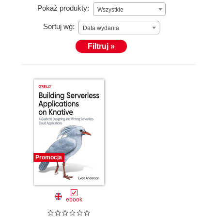
Pokaż produkty:
Wszystkie
Sortuj wg:
Data wydania
Filtruj »
Promocja
ebook