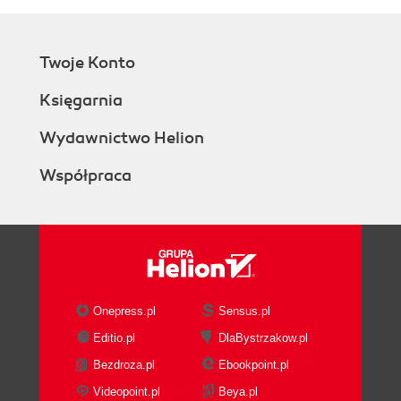
Twoje Konto
Księgarnia
Wydawnictwo Helion
Współpraca
Onepress.pl
Sensus.pl
Editio.pl
DlaBystrzakow.pl
Bezdroza.pl
Ebookpoint.pl
Videopoint.pl
Beya.pl