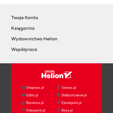
Twoje Konto
Księgarnia
Wydawnictwo Helion
Współpraca
Onepress.pl
Sensus.pl
Editio.pl
DlaBystrzakow.pl
Bezdroza.pl
Ebookpoint.pl
Videopoint.pl
Beya.pl