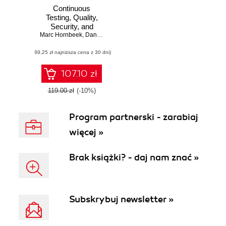
Continuous
Testing, Quality,
Security, and
Marc Hornbeek
Feedback.
,
Dan Wakeman
Essential
(89,25 zł najniższa cena z 30 dni)
strategies and
secure practices
for DevOps,
107.10 zł
DevSecOps, and
SRE
119.00 zł
(-10%)
transformations
Program partnerski - zarabiaj
więcej »
Brak książki? - daj nam znać »
Subskrybuj newsletter »