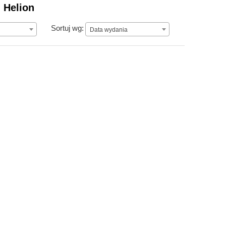
 Helion
Data wydania
Sortuj wg:
Data wydania