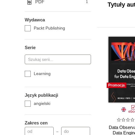
PDF
1
Tytuły a
Wydawca
Packt Publishing
Serie
Learning
Promocja
Język publikacji
angielski
ebo
Zakres cen
Data Observab
–
Data Engin