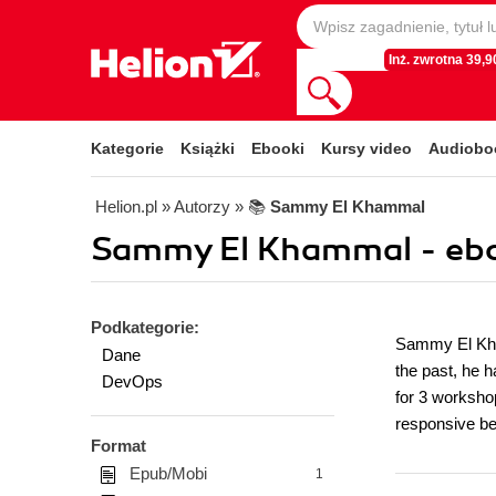
Inż. zwrotna 39,90
Kategorie
Książki
Ebooki
Kursy video
Audiobo
Helion.pl
» Autorzy
» 📚
Sammy El Khammal
Sammy El Khammal - eb
Podkategorie:
Sammy El Kham
Dane
the past, he 
DevOps
for 3 workshop
responsive be
Format
Epub/Mobi
1