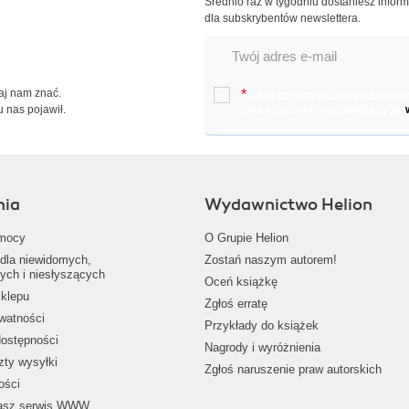
Średnio raz w tygodniu dostaniesz infor
dla subskrybentów newslettera.
Daj nam znać.
*
Chcę otrzymywać na podany e-ma
u nas pojawił.
oraz nowościach wydawniczych.
nia
Wydawnictwo Helion
mocy
O Grupie Helion
dla niewidomych,
Zostań naszym autorem!
ych i niesłyszących
Oceń książkę
klepu
Zgłoś erratę
ywatności
Przykłady do książek
dostępności
Nagrody i wyróżnienia
zty wysyłki
Zgłoś naruszenie praw autorskich
ości
nasz serwis WWW