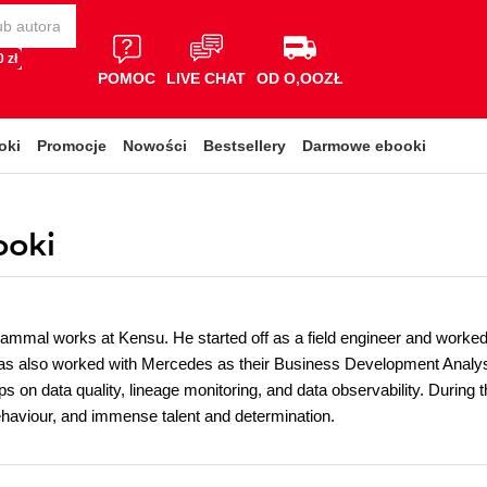
 zł
POMOC
LIVE CHAT
OD O,OOZŁ
oki
Promocje
Nowości
Bestsellery
Darmowe ebooki
ooki
mal works at Kensu. He started off as a field engineer and worked h
has also worked with Mercedes as their Business Development Analyst
s on data quality, lineage monitoring, and data observability. During t
haviour, and immense talent and determination.