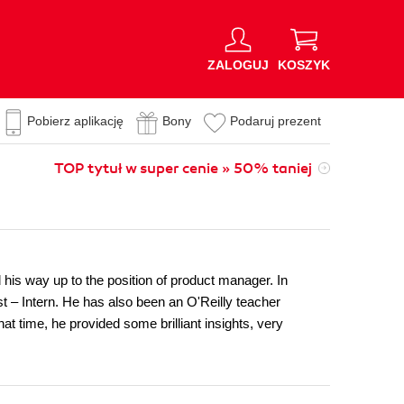
ZALOGUJ
KOSZYK
Pobierz aplikację
Bony
Podaruj prezent
TOP tytuł w super cenie » 50% taniej
is way up to the position of product manager. In
 – Intern. He has also been an O'Reilly teacher
hat time, he provided some brilliant insights, very