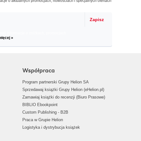
macje o aktualnych promocjach, nowościach i specjalnych ofertach
Zapisz
il informacje o zniżkach, promocjach
więcej »
Współpraca
Program partnerski Grupy Helion SA
Sprzedawaj książki Grupy Helion (eHelion.pl)
Zamawiaj książki do recenzji (Biuro Prasowe)
BIBLIO Ebookpoint
Custom Publishing - B2B
Praca w Grupie Helion
Logistyka i dystrybucja książek