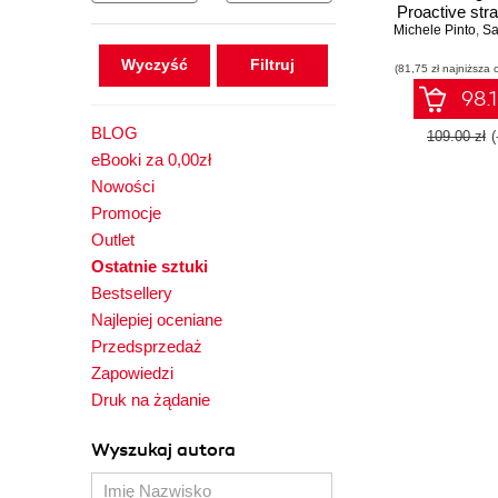
Proactive stra
Michele Pinto
ensuring data
,
Sam
and addressi
Wyczyść
(81,75 zł najniższa 
data pipe
98.1
BLOG
109.00 zł
eBooki za 0,00zł
Nowości
Promocje
Outlet
Ostatnie sztuki
Bestsellery
Najlepiej oceniane
Przedsprzedaż
Zapowiedzi
Druk na żądanie
Wyszukaj autora