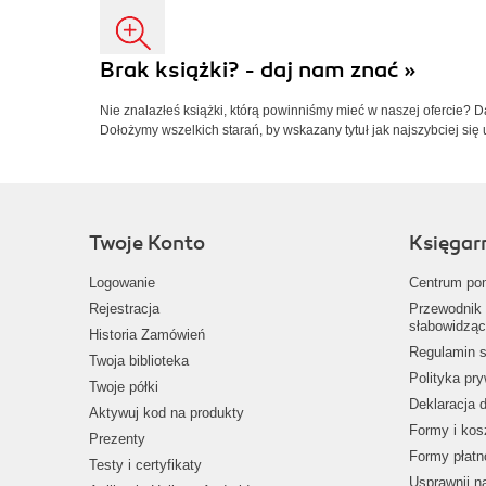
Brak książki? - daj nam znać »
Nie znalazłeś książki, którą powinniśmy mieć w naszej ofercie? 
Dołożymy wszelkich starań, by wskazany tytuł jak najszybciej się 
Twoje Konto
Księgar
Logowanie
Centrum po
Rejestracja
Przewodnik 
słabowidząc
Historia Zamówień
Regulamin s
Twoja biblioteka
Polityka pr
Twoje półki
Deklaracja 
Aktywuj kod na produkty
Formy i kos
Prezenty
Formy płatn
Testy i certyfikaty
Usprawnij 