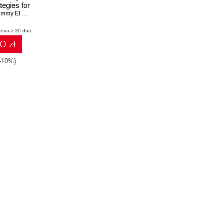
tegies for
 accuracy
my El Khammal
ng broken
cena z 30 dni)
lines
0 zł
(-10%)