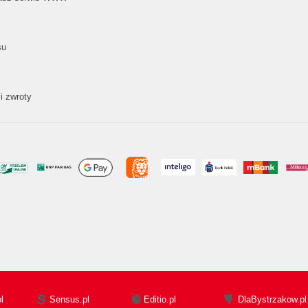
su
i zwroty
l
Sensus.pl
Editio.pl
DlaBystrzakow.pl