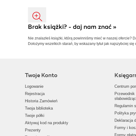
Brak książki? - daj nam znać »
Nie znalazłeś książki, którą powinniśmy mieć w naszej ofercie? 
Dołożymy wszelkich starań, by wskazany tytuł jak najszybciej się 
Twoje Konto
Księgar
Logowanie
Centrum po
Rejestracja
Przewodnik 
słabowidząc
Historia Zamówień
Regulamin s
Twoja biblioteka
Polityka pr
Twoje półki
Deklaracja 
Aktywuj kod na produkty
Formy i kos
Prezenty
Formy płatn