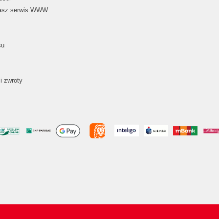
nasz serwis WWW
su
i zwroty