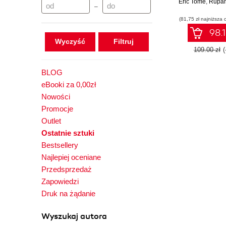
Eric Tome
pipelines tha
,
Rupam B
–
massive amo
(81,75 zł najniższa 
data using
98.1
Wyczyść
109.00 zł
BLOG
eBooki za 0,00zł
Nowości
Promocje
Outlet
Ostatnie sztuki
Bestsellery
Najlepiej oceniane
Przedsprzedaż
Zapowiedzi
Druk na żądanie
Wyszukaj autora