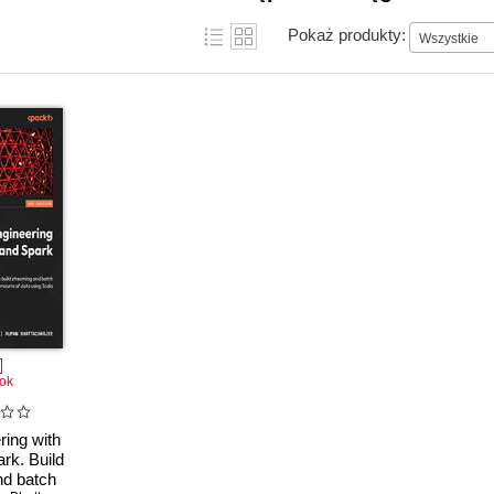
Pokaż produkty:
Wszystkie
ok
ring with
rk. Build
nd batch