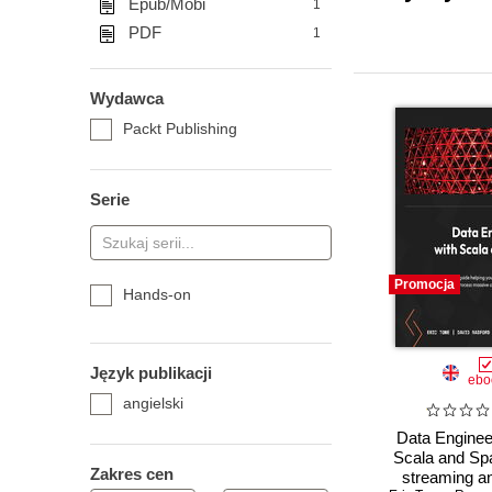
Epub/Mobi
1
PDF
1
Wydawca
Packt Publishing
Serie
Promocja
Hands-on
Język publikacji
ebo
angielski
Data Enginee
Scala and Spa
Zakres cen
streaming a