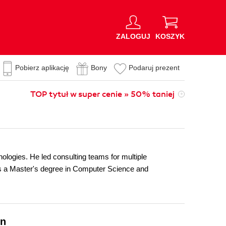
ZALOGUJ
KOSZYK
Pobierz aplikację
Bony
Podaruj prezent
TOP tytuł w super cenie » 50% taniej
ologies. He led consulting teams for multiple
s a Master's degree in Computer Science and
on