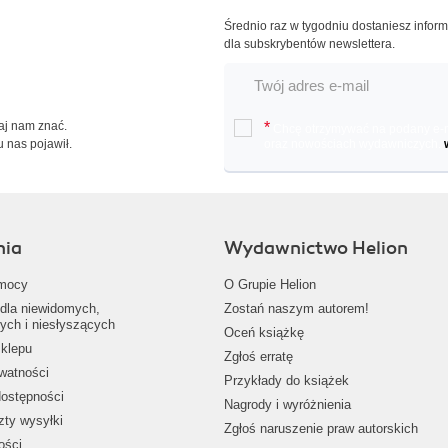
Średnio raz w tygodniu dostaniesz infor
dla subskrybentów newslettera.
Daj nam znać.
*
Chcę otrzymywać na podany e-ma
u nas pojawił.
oraz nowościach wydawniczych.
nia
Wydawnictwo Helion
mocy
O Grupie Helion
dla niewidomych,
Zostań naszym autorem!
ych i niesłyszących
Oceń książkę
klepu
Zgłoś erratę
ywatności
Przykłady do książek
dostępności
Nagrody i wyróżnienia
zty wysyłki
Zgłoś naruszenie praw autorskich
ości