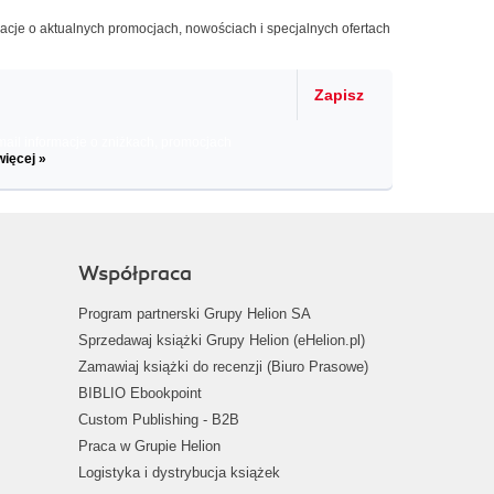
macje o aktualnych promocjach, nowościach i specjalnych ofertach
Zapisz
il informacje o zniżkach, promocjach
więcej »
Współpraca
Program partnerski Grupy Helion SA
Sprzedawaj książki Grupy Helion (eHelion.pl)
Zamawiaj książki do recenzji (Biuro Prasowe)
BIBLIO Ebookpoint
Custom Publishing - B2B
Praca w Grupie Helion
Logistyka i dystrybucja książek