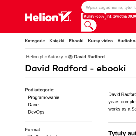
Kursy -65%
Inż. zwrotna 39,90
Kategorie
Książki
Ebooki
Kursy video
Audiobo
Helion.pl
» Autorzy
» 📚
David Radford
David Radford - ebooki
Podkategorie:
David Radford 
Programowanie
years complet
Dane
works as a Sol
DevOps
Format
Tytuły au