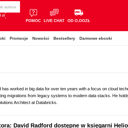
 zł
POMOC
LIVE CHAT
OD O,OOZŁ
oki
Promocje
Nowości
Bestsellery
Darmowe ebooki
has worked in big data for over ten years with a focus on cloud techn
ing migrations from legacy systems to modern data stacks. He hold
utions Architect at Databricks.
tora: David Radford dostępne w księgarni Heli