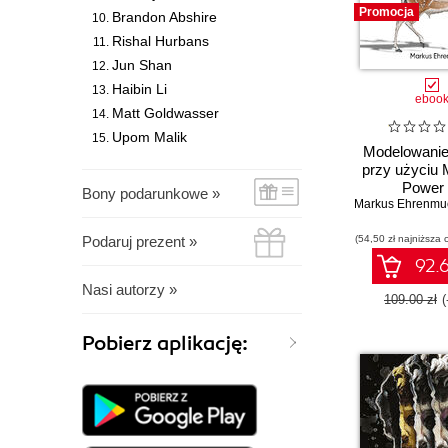
Promocja
Brandon Abshire
Rishal Hurbans
Jun Shan
Haibin Li
eboo
Matt Goldwasser
Upom Malik
Modelowanie
przy użyciu 
Power 
Bony podarunkowe »
Podaruj prezent »
(54,50 zł najniższa 
92.6
Nasi autorzy »
109.00 zł
Pobierz aplikację: