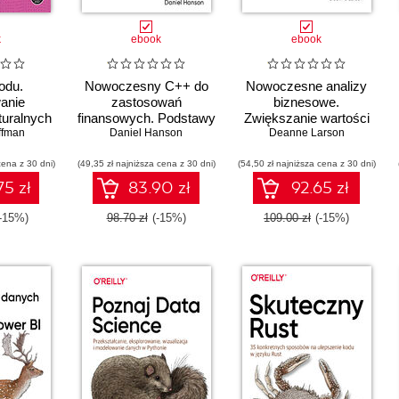
k
ebook
ebook
odu.
Nowoczesny C++ do
Nowoczesne analizy
anie
zastosowań
biznesowe.
uralnych
finansowych. Podstawy
Zwiększanie wartości
avaScript
ffman
programowania
Daniel Hanson
danych przy użyciu
Deanne Larson
ilościowego
Pythona i R
cena z 30 dni)
(49,35 zł najniższa cena z 30 dni)
(54,50 zł najniższa cena z 30 dni)
75 zł
83.90 zł
92.65 zł
-15%)
98.70 zł
(-15%)
109.00 zł
(-15%)