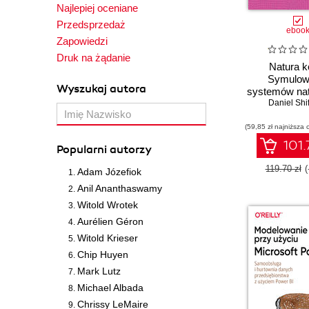
Najlepiej oceniane
Przedsprzedaż
eboo
Zapowiedzi
Druk na żądanie
Natura k
Symulow
Wyszukaj autora
systemów nat
przy użyciu J
Daniel Shi
(59,85 zł najniższa 
101.
Popularni autorzy
119.70 zł
(
Adam Józefiok
Anil Ananthaswamy
Witold Wrotek
Aurélien Géron
Witold Krieser
Chip Huyen
Mark Lutz
Michael Albada
Chrissy LeMaire