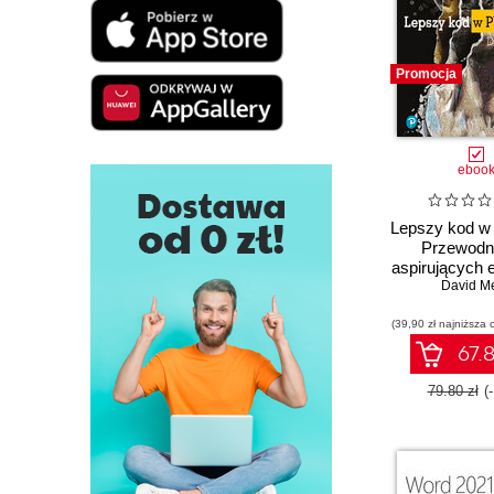
Promocja
eboo
Lepszy kod w 
Przewodni
aspirujących 
David Me
(39,90 zł najniższa 
67.8
79.80 zł
(