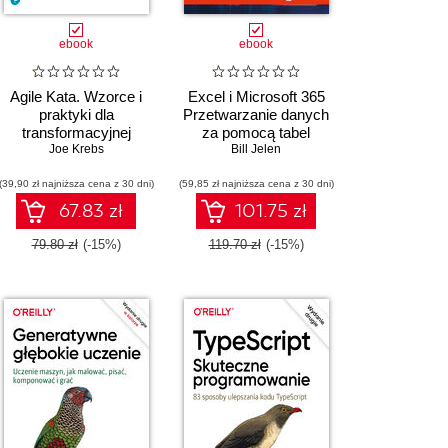
ebook
ebook
Agile Kata. Wzorce i
Excel i Microsoft 365
praktyki dla
Przetwarzanie danych
transformacyjnej
za pomocą tabel
zwinności
Joe Krebs
przestawnych. Zawiera
Bill Jelen
organizacyjnej
omówienie tabel
(39,90 zł najniższa cena z 30 dni)
(59,85 zł najniższa cena z 30 dni)
dynamicznych, Power
Query i funkcji Copilot
67.83 zł
101.75 zł
79.80 zł
(-15%)
119.70 zł
(-15%)