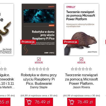
Promocja
Promocja
k
ebook
ebook
igułce.
Robotyka w domu przy
Tworzenie rozwiązań
zewodnik
użyciu Raspberry Pi
za pomocą Microsoft
.10 i 3.11
Pico. Budowanie
Power Platform.
rtelli Ravenscroft
autonomicznych
,
Steve Holden
Danny Staple
,
Paul McGuire
Rozwiązywanie
Jason Rivera
robotów przy użyciu
codziennych
cena z 30 dni)
elastycznego kontrolera
(44,99 zł najniższa cena z 30 dni)
(44,99 zł najniższa cena z 30 dni)
problemów w
Raspberry Pi Pico i
przedsiębiorstwie
65 zł
76.49 zł
76.49 zł
języka Python