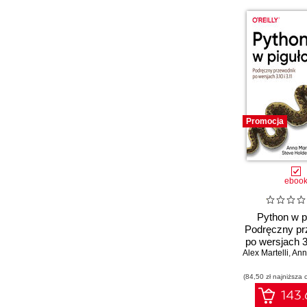
Promocja
eboo
Python w p
Podręczny pr
po wersjach 3
Alex Martelli
,
Anna Ma
(84,50 zł najniższa 
143.