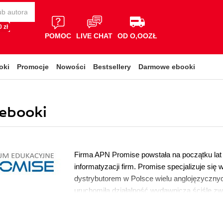
 zł
POMOC
LIVE CHAT
OD O,OOZŁ
oki
Promocje
Nowości
Bestsellery
Darmowe ebooki
ebooki
Firma APN Promise powstała na początku lat
informatyzacji firm. Promise specjalizuje się 
dystrybutorem w Polsce wielu anglojęzycznyc
uruchomiła działalność wydawniczą ściśle z
stanowią przede wszystkim tłumaczenia książ
brandów należących do grupy Pearson, O’Reil