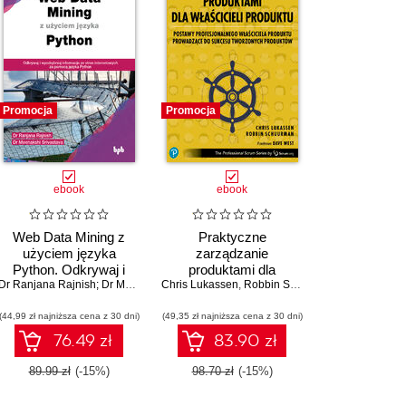
Promocja
Promocja
ebook
ebook
Web Data Mining z
Praktyczne
użyciem języka
zarządzanie
Python. Odkrywaj i
produktami dla
wyodrębniaj informacje
Dr Ranjana Rajnish; Dr Meenakshi Srivastava
Chris Lukassen
właścicieli produktu.
,
Robbin Schuurman
ze stron internetowych
POSTAWY
(44,99 zł najniższa cena z 30 dni)
za pomocą języka
PROFESJONALNEGO
(49,35 zł najniższa cena z 30 dni)
Python
WŁAŚCICIELA
76.49 zł
83.90 zł
PRODUKTU
PROWADZĄCE DO
89.99 zł
(-15%)
98.70 zł
(-15%)
SUKCESU
TWORZONYCH