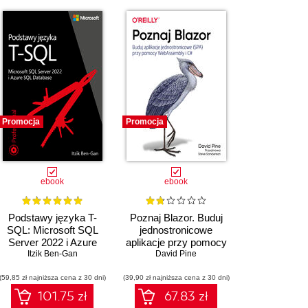
PRODUKTÓW
Promocja
Promocja
ebook
ebook
Podstawy języka T-
Poznaj Blazor. Buduj
SQL: Microsoft SQL
jednostronicowe
Server 2022 i Azure
aplikacje przy pomocy
SQL Database
Itzik Ben-Gan
WebAssembly i C#
David Pine
(59,85 zł najniższa cena z 30 dni)
(39,90 zł najniższa cena z 30 dni)
101.75 zł
67.83 zł