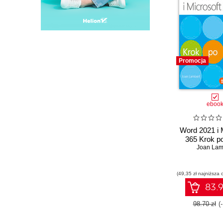
Promocja
eboo
Word 2021 i 
365 Krok p
Joan Lam
(49,35 zł najniższa 
83.9
98.70 zł
(