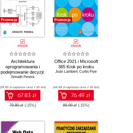
Promocja
Promocja
ebook
ebook
Architektura
Office 2021 i Microsoft
oprogramowania i
365 Krok po kroku
podejmowanie decyzji:
Joan Lambert
,
Curtis Frye
Wykorzystywanie
Srinath Perera
przywództwa,
(39,90 zł najniższa cena z 30 dni)
technologii i
(44,99 zł najniższa cena z 30 dni)
zarządzania produktem
67.83 zł
76.49 zł
do budowy świetnych
produktów
79.80 zł
(-15%)
89.99 zł
(-15%)