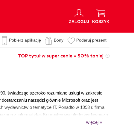
ZALOGUJ
KOSZYK
Pobierz aplikację
Bony
Podaruj prezent
TOP tytuł w super cenie » 50% taniej
 90, świadcząc szeroko rozumiane usługi w zakresie
w dostarczaniu narzędzi głównie Microsoft oraz jest
h wydawnictw o tematyce IT. Ponadto w 1998 r. firma
wiązaną z informatyką. Komputerową ofertę wydawniczą
ek takich wydawnictw jak Microsoft Press i innych
więcej »
ly, Wiley & Sons, Packt Publishing czy McGraw-Hill. W