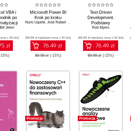
cel VBA i
Microsoft Power BI
Test-Driven
odnik po
Krok po kroku
Development.
matyzacji
Nuric Ugarte
,
José Rafael Escalante
Podstawy
Bill Jelen
Rob Myers
cena z 30 dni)
(89,99 zł najniższa cena z 30 dni)
(89,99 zł najniższa cena z 30 dni)
75 zł
76.49 zł
76.49 zł
-15%)
89.99 zł
(-15%)
89.99 zł
(-15%)
Promocja
Promocja