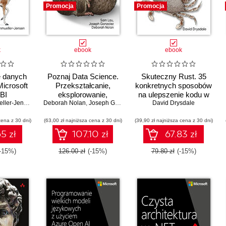
Promocja
Promocja
k
ebook
ebook
 danych
Poznaj Data Science.
Skuteczny Rust. 35
Microsoft
Przekształcanie,
konkretnych sposobów
BI
eksplorowanie,
na ulepszenie kodu w
Markus Ehrenmueller-Jensen
Deborah Nolan
wizualizacja i
,
Joseph Gonzalez
,
Sam Lau
David Drysdale
języku Rust
modelowanie danych w
cena z 30 dni)
(63,00 zł najniższa cena z 30 dni)
Pythonie
(39,90 zł najniższa cena z 30 dni)
5 zł
107.10 zł
67.83 zł
(-15%)
126.00 zł
(-15%)
79.80 zł
(-15%)