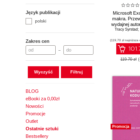
Język publikacji
Microsoft Ex
makra. Przew
polski
wydajnej auto
Tracy Syrstad; 
Zakres cen
(119,70 zł najniższa 
101.
–
119.70 zł
(
Wyczyść
BLOG
eBooki za 0,00zł
Nowości
Promocje
Outlet
Promocja
Ostatnie sztuki
Bestsellery