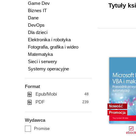
Game Dev
Tytuły k
Biznes IT
Dane
DevOps
Dla dzieci
Elektronika i robotyka
Fotografia, grafika i wideo
Matematyka
Sieci i serwery
Systemy operacyjne
Format
Epub/Mobi
48
PDF
239
Nowość
Promocja
Wydawca
Promise
eboo