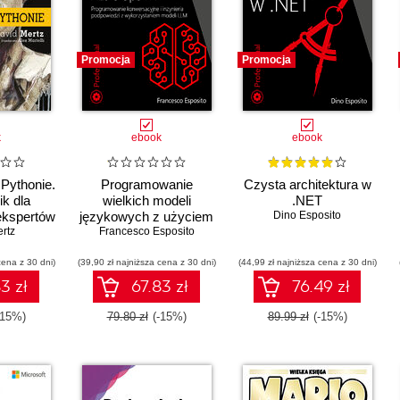
Promocja
Promocja
k
ebook
ebook
Pythonie.
Programowanie
Czysta architektura w
k dla
wielkich modeli
.NET
ekspertów
językowych z użyciem
Dino Esposito
rtz
Francesco Esposito
Azure Open AI.
Programowanie
cena z 30 dni)
(39,90 zł najniższa cena z 30 dni)
konwersacyjne i
(44,99 zł najniższa cena z 30 dni)
inżynieria podpowiedzi
3 zł
67.83 zł
76.49 zł
z wykorzystaniem
modeli LLM
-15%)
79.80 zł
(-15%)
89.99 zł
(-15%)