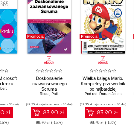
Promocja
Promocja
k
ebook
ebook
Microsoft
Doskonalenie
Wielka księga Mario.
o kroku
zaawansowanego
Kompletny przewodnik
bert
Scruma
po najbardziej
Rituraj Patil
ikonicznej postaci z gier
Pod red. Darran Jones
cena z 30 dni)
(49,35 zł najniższa cena z 30 dni)
(49,35 zł najniższa cena z 30 dni)
0 zł
83.90 zł
83.90 zł
-15%)
98.70 zł
(-15%)
98.70 zł
(-15%)