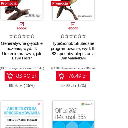
Promocja
Promocja
ebook
ebook
Generatywne głębokie
TypeScript: Skuteczne
uczenie, wyd. II.
programowanie, wyd. II.
Uczenie maszyn, jak
83 sposoby ulepszania
malować, pisać,
David Foster
kodu TypeScript
Dan Vanderkam
komponować i grać
(49,35 zł najniższa cena z 30 dni)
(44,99 zł najniższa cena z 30 dni)
83.90 zł
76.49 zł
98.70 zł
(-15%)
89.99 zł
(-15%)