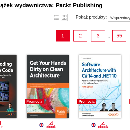
projects become household names along the w
iążek wydawnictwa: Packt Publishing
Pokaż produkty:
W sprzedaż
1
2
3
55
...
Promocja
Promocja
ok
ebook
ebook