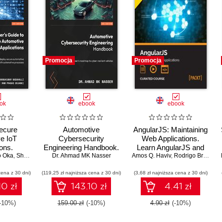
Promocja
Promocja
ok
ebook
ebook
Secure
Automotive
AngularJS: Maintaining
e IoT
Cybersecurity
Web Applications.
ons.
Engineering Handbook.
Learn AngularJS and
o Oka
obust IoT
,
Sharanukumar Nadahalli
Dr. Ahmad MK Nasser
The automotive
,
Jeff Yost
,
Ram Prasad Bojanki
Amos Q. Haviv
full-stack web
,
Dr. André Weimers
,
Rodrigo Branas
,
 next-gen
engineer's roadmap to
development
cena z 30 dni)
software
(119,25 zł najniższa cena z 30 dni)
cyber-resilient vehicles
(3,68 zł najniższa cena z 30 dni)
10 zł
143.10 zł
4.41 zł
-10%)
159.00 zł
(-10%)
4.90 zł
(-10%)