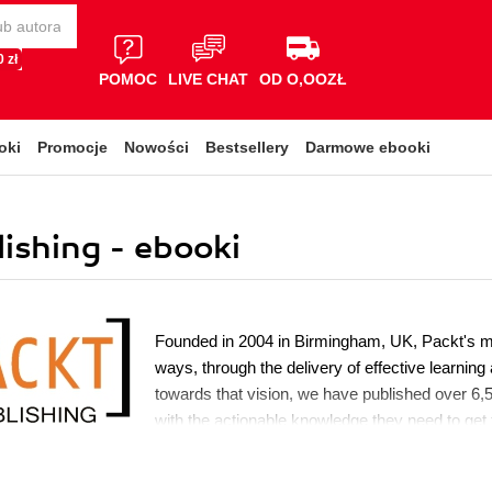
 zł
POMOC
LIVE CHAT
OD O,OOZŁ
oki
Promocje
Nowości
Bestsellery
Darmowe ebooki
shing - ebooki
Founded in 2004 in Birmingham, UK, Packt's mis
ways, through the delivery of effective learning
towards that vision, we have published over 6,5
with the actionable knowledge they need to get t
emerging technology or optimizing key skills in
also awarded over $1,000,000 through our Op