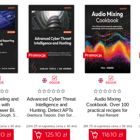
Promocja
Promocja
ok
ebook
ebook
eling and
Advanced Cyber Threat
Audio Mixing
 with
Intelligence and
Cookbook. Over 100
ower BI.
Hunting. Detect APTs
practical recipes for
 KPIs, and
Gough
,
Shailan Chudasama
Gianluca Tiepolo
and zero-day attacks
,
Marissa Thomas
,
Dan Sorensen
audio mixing, sound
Paul Renard
e reports
using CTI, behavioral
design, and music
 cena z 30 dni)
I from
(104,25 zł najniższa cena z 30 dni)
analytics, and AI
(96,75 zł najniższa cena z 30 dni)
production workflows
ch
techniques
10 zł
125.10 zł
116.10 zł