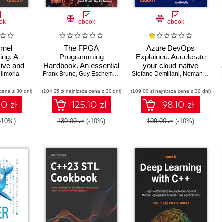
ok
ebook
ebook
rnel
The FPGA
Azure DevOps
ng. A
Programming
Explained. Accelerate
ive and
Handbook. An essential
your cloud-native
 to kernel
llimoria
Frank Bruno
guide to FPGA design
,
Guy Eschemann
Stefano Demiliani
software development
,
Nemanja Jovic
writing
for transforming ideas
with Azure DevOps for
 cena z 30 dni)
d kernel
(104,25 zł najniższa cena z 30 dni)
into hardware using
(109,00 zł najniższa cena z 30 dni)
Cloud Excellence -
ation -
SystemVerilog and
Second Edition
10 zł
125.10 zł
98.10 zł
ition
VHDL - Second Edition
(-10%)
139.00 zł
(-10%)
109.00 zł
(-10%)