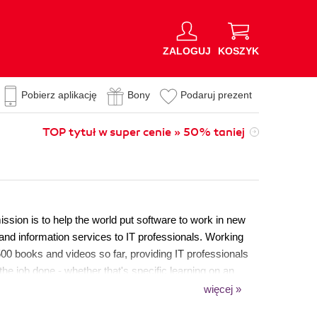
ZALOGUJ
KOSZYK
Pobierz aplikację
Bony
Podaruj prezent
TOP tytuł w super cenie » 50% taniej
sion is to help the world put software to work in new
 and information services to IT professionals. Working
00 books and videos so far, providing IT professionals
he job done - whether that's specific learning on an
 more established tools. As part of our mission, we have
więcej »
en Source Project Royalty scheme, helping numerous