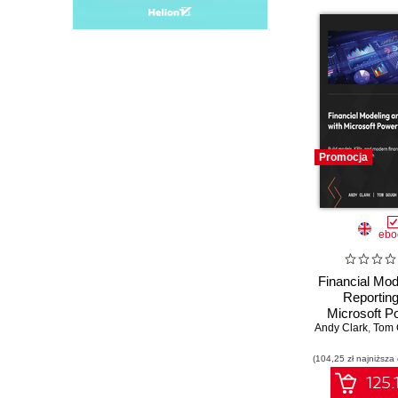
Promocja
ebo
Financial Mod
Reporting
Microsoft P
Build models,
Andy Clark
,
Tom 
modern financ
(104,25 zł najniższa
in Power B
scrat
125.