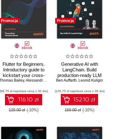
Promocja
Promocja
ebook
ebook
Flutter for Beginners.
Generative AI with
Introductory guide to
LangChain. Build
kickstart your cross-
production-ready LLM
Thomas Bailey
platform mobile app
,
Alessandro Biessek
Ben Auffarth
applications and
,
Leonid Kuligin
career with Flutter and
advanced agents using
(96,75 zł najniższa cena z 30 dni)
Dart - Fourth Edition
(126,75 zł najniższa cena z 30 dni)
Python, LangChain, and
LangGraph - Second
116.10 zł
152.10 zł
Edition
129.00 zł
(-10%)
169.00 zł
(-10%)