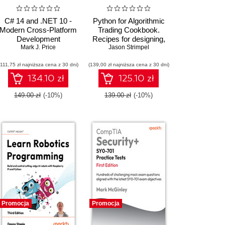
C# 14 and .NET 10 -
Python for Algorithmic
Modern Cross-Platform
Trading Cookbook.
Development
Recipes for designing,
Fundamentals. Build
Mark J. Price
building, and deploying
Jason Strimpel
modern websites and
algorithmic trading
(111,75 zł najniższa cena z 30 dni)
services with ASP.NET
(139,00 zł najniższa cena z 30 dni)
strategies with Python -
Core, Blazor, and EF
Second Edition
134.10 zł
125.10 zł
Core using Visual
Studio 2026 - Tenth
149.00 zł
(-10%)
139.00 zł
(-10%)
Edition
Promocja
Promocja