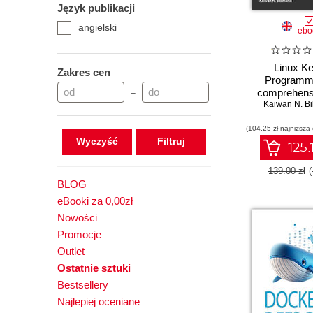
Język publikacji
Hands-on
angielski
How-to
ebo
Learn
Learning
Linux Ke
Zakres cen
Programmi
Mastering
comprehens
–
Other Role Guide
practical guide
Kaiwan N. Bi
Practical
internals, 
(104,25 zł najniższa
modules, an
Projects
Wyczyść
synchroniz
125.
Reference Guide
Second Ed
139.00 zł
BLOG
eBooki za 0,00zł
Nowości
Promocje
Outlet
Ostatnie sztuki
Bestsellery
Najlepiej oceniane