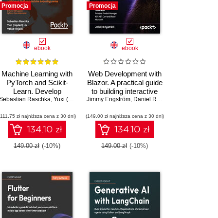
Promocja
Promocja
ebook
ebook
Machine Learning with
Web Development with
PyTorch and Scikit-
Blazor. A practical guide
Learn. Develop
to building interactive
Sebastian Raschka
machine learning and
,
Yuxi (Hayden) Liu
Jimmy Engström
UIs with C# 14 and
,
Vahid Mirjalili
,
Daniel Roth
,
Dmytro Dzhulgakov
deep learning models
.NET 10 - Fourth
(111,75 zł najniższa cena z 30 dni)
with Python
(149,00 zł najniższa cena z 30 dni)
Edition
134.10 zł
134.10 zł
149.00 zł
(-10%)
149.00 zł
(-10%)