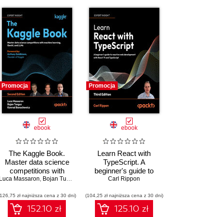
Promocja
Promocja
ebook
ebook
The Kaggle Book.
Learn React with
Master data science
TypeScript. A
competitions with
beginner's guide to
Luca Massaron
machine learning,
,
Bojan Tunguz
,
Konrad Banachewicz
building real-world,
Carl Rippon
,
Anthony Goldbloom
GenAI, and LLMs -
production-ready web
(126,75 zł najniższa cena z 30 dni)
Second Edition
(104,25 zł najniższa cena z 30 dni)
apps with React 19 and
TypeScript - Third
152.10 zł
125.10 zł
Edition