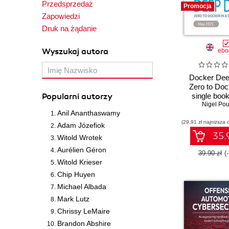
Przedsprzedaż
Promocja
Zapowiedzi
Druk na żądanie
Wyszukaj autora
ebo
Docker Dee
Zero to Doc
Popularni autorzy
single book 
Nigel Pou
Editio
Anil Ananthaswamy
(29,91 zł najniższa 
Adam Józefiok
35.9
Witold Wrotek
Aurélien Géron
39.90 zł
(
Witold Krieser
Chip Huyen
Michael Albada
Mark Lutz
Chrissy LeMaire
Brandon Abshire