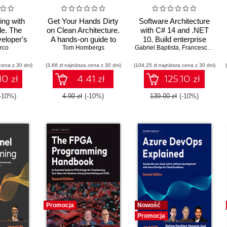
ing with
Get Your Hands Dirty
Software Architecture
e. The
on Clean Architecture.
with C# 14 and .NET
eloper's
A hands-on guide to
10. Build enterprise
tic coding
rco
creating clean web
Tom Hombergs
Gabriel Baptista
applications using
,
Francesco Abbruzzese
e Code
applications with code
microservices,
cena z 30 dni)
(3,68 zł najniższa cena z 30 dni)
examples in Java
(104,25 zł najniższa cena z 30 dni)
DevSecOps, EF Core,
and design patterns for
10 zł
4.41 zł
125.10 zł
Azure - Fifth Edition
(-10%)
4.90 zł
(-10%)
139.00 zł
(-10%)
Promocja
Nowość
Promocja