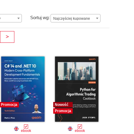
ay.
Najczęściej kupowane
Sortuj wg:
y
Najczęściej kupowane
>
Promocja
Nowość
Promocja
ebook
ebook