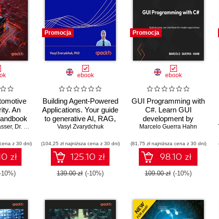
Promocja
Promocja
ok
ebook
ebook
tomotive
Building Agent-Powered
GUI Programming with
ity. An
Applications. Your guide
C#. Learn GUI
handbook
to generative AI, RAG,
development by
sser
ng modern
,
Dr. Dennis Kengo Oka
fine-tuning, and
Vasyl Zvarydchuk
Marcelo Guerra Hahn
building beginner-
latforms
orchestration for
friendly apps with
 cena z 30 dni)
(104,25 zł najniższa cena z 30 dni)
production use
(81,75 zł najniższa cena z 30 dni)
Blazor, MAUI, and
WinUI 3
10 zł
125.10 zł
98.10 zł
(-10%)
139.00 zł
(-10%)
109.00 zł
(-10%)