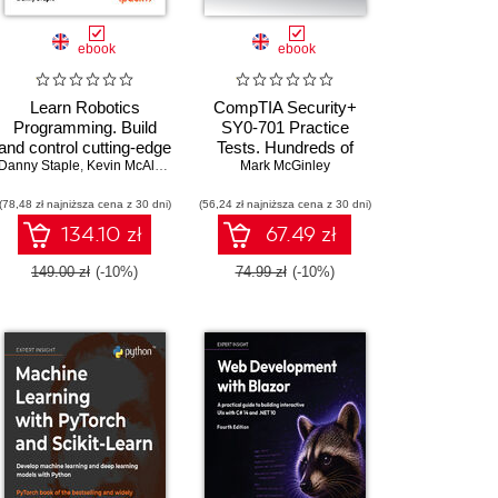
ebook
ebook
Learn Robotics
CompTIA Security+
Programming. Build
SY0-701 Practice
and control cutting-edge
Tests. Hundreds of
Danny Staple
,
Amit Malik
AI robots with
,
Prasad Gandham
,
Kevin McAleer
challenging mock exam
Mark McGinley
Raspberry Pi and
questions aligned with
(78,48 zł najniższa cena z 30 dni)
Python - Third Edition
(56,24 zł najniższa cena z 30 dni)
the latest SY0-701
exam objectives
134.10 zł
67.49 zł
149.00 zł
(-10%)
74.99 zł
(-10%)