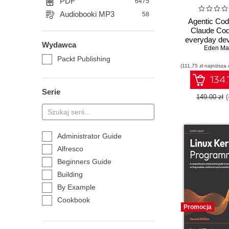
PDF
6475
Audiobooki MP3
58
Agentic Cod
Claude Cod
everyday dev
Wydawca
guide to agen
Eden Ma
with Claud
Packt Publishing
(111,75 zł najniższa 
134.
Serie
149.00 zł
Administrator Guide
Alfresco
Beginners Guide
Building
By Example
Cookbook
Promocja
Essentials
Expert Insight