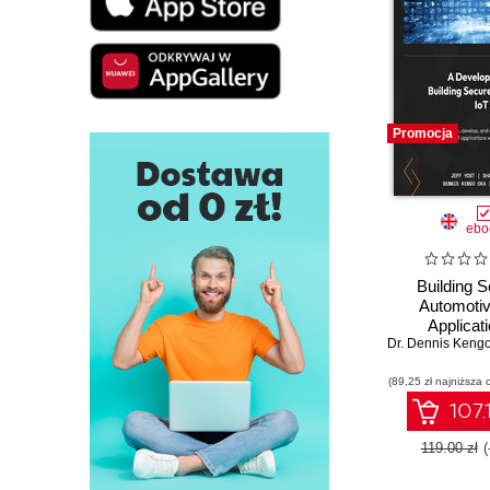
Promocja
ebo
Building 
Automotiv
Applicati
Dr. Dennis Keng
Developing r
solutions for
(89,25 zł najniższa 
automotive 
107.
119.00 zł
(