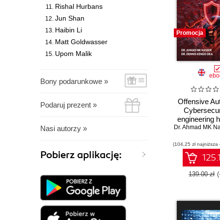
Rishal Hurbans
Jun Shan
Haibin Li
Promocja
Matt Goldwasser
Upom Malik
ebo
Bony podarunkowe »
Offensive Au
Podaruj prezent »
Cybersecur
engineering 
Dr. Ahmad MK Na
for exploiti
Nasi autorzy »
automotive p
(104,25 zł najniższa
Pobierz aplikację:
125.
139.00 zł