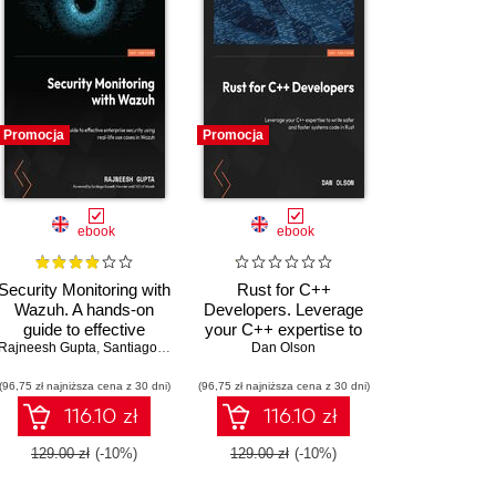
Promocja
Promocja
ebook
ebook
Security Monitoring with
Rust for C++
Wazuh. A hands-on
Developers. Leverage
guide to effective
your C++ expertise to
kirch
Matthew Frisbie
Rajneesh Gupta
enterprise security
,
Chandermani Arora
,
Santiago Bassett
write safer and faster
Dan Olson
using real-life use
systems code in Rust
(96,75 zł najniższa cena z 30 dni)
cases in Wazuh
(96,75 zł najniższa cena z 30 dni)
116.10 zł
116.10 zł
129.00 zł
(-10%)
129.00 zł
(-10%)