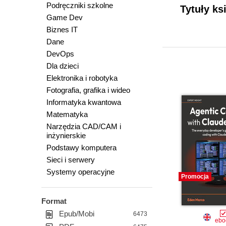
Podręczniki szkolne
Tytuły ks
Game Dev
Biznes IT
Dane
DevOps
Dla dzieci
Elektronika i robotyka
Fotografia, grafika i wideo
Informatyka kwantowa
Matematyka
Narzędzia CAD/CAM i
inżynierskie
Podstawy komputera
Sieci i serwery
Systemy operacyjne
Promocja
Format
Epub/Mobi
6473
ebo