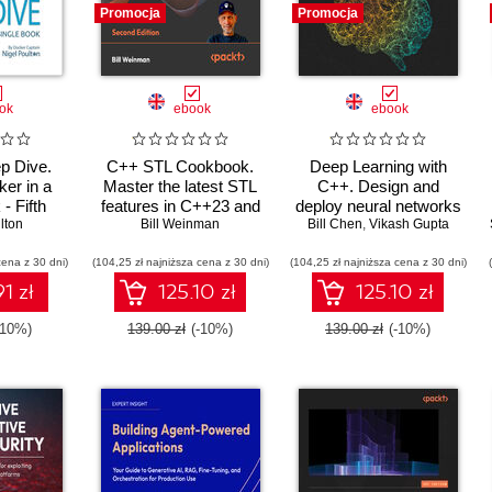
Promocja
Promocja
ok
ebook
ebook
p Dive.
C++ STL Cookbook.
Deep Learning with
ker in a
Master the latest STL
C++. Design and
- Fifth
features in C++23 and
deploy neural networks
lton
n
26 with practical
Bill Weinman
using CUDA for high-
Bill Chen
,
Vikash Gupta
recipes for modern C++
performance AI in C++
cena z 30 dni)
(104,25 zł najniższa cena z 30 dni)
development - Second
(104,25 zł najniższa cena z 30 dni)
Edition
1 zł
125.10 zł
125.10 zł
-10%)
139.00 zł
(-10%)
139.00 zł
(-10%)