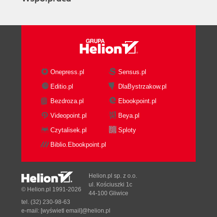
Onepress.pl
Sensus.pl
Editio.pl
DlaBystrzakow.pl
Bezdroza.pl
Ebookpoint.pl
Videopoint.pl
Beya.pl
Czytalisek.pl
Sploty
Biblio.Ebookpoint.pl
Helion.pl sp. z o.o.
ul. Kościuszki 1c
© Helion.pl 1991-2026
44-100 Gliwice
tel. (32) 230-98-63
e-mail:
[wyświetl email]@helion.pl