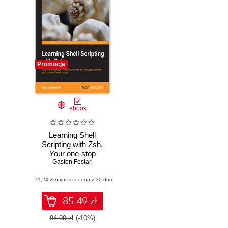
Promocja
ebook
Learning Shell
Scripting with Zsh.
Your one-stop
guide to reading,
Gaston Festari
writing, and
(71,24 zł najniższa cena z 30 dni)
debugging simple
and complex Z
shell scripts
85.49 zł
94.99 zł
(-10%)