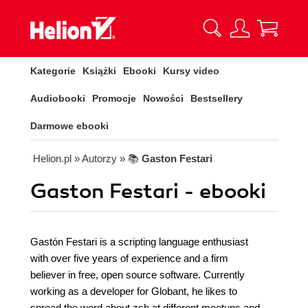
Kategorie
Książki
Ebooki
Kursy video
Audiobooki
Promocje
Nowości
Bestsellery
Darmowe ebooki
Helion.pl
» Autorzy
» 📚
Gaston Festari
Gaston Festari - ebooki
Gastón Festari is a scripting language enthusiast
with over five years of experience and a firm
believer in free, open source software. Currently
working as a developer for Globant, he likes to
spread the word about zsh at different meetups and