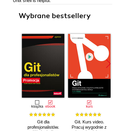
Unix shell is helpful.
Wybrane bestsellery
Promocja
Nowość
Promocj
książka
ebook
kurs
Git dla
Git. Kurs video.
Data C
profesjonalistów.
Pracuj wygodnie z
Pract