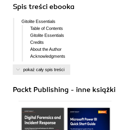
Spis treści
ebooka
Gitolite Essentials
Table of Contents
Gitolite Essentials
Credits
About the Author
Acknowledgments
About the Reviewers
pokaż cały spis treści
www.PacktPub.com
Support files, eBooks, discount offers
and more
Packt Publishing - inne książki
Why Subscribe?
Free Access for Packt account
holders
Preface
What this book covers
What you need for this book