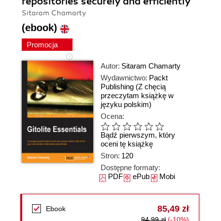
repositories securely and efficiently
Sitaram Chamarty
(ebook)
Promocja
Autor:
Sitaram Chamarty
Wydawnictwo:
Packt
Publishing
(Z chęcią
przeczytam książkę w
języku polskim)
Ocena:
Bądź pierwszym, który
oceni tę książkę
Stron:
120
Dostępne formaty:
PDF
ePub
Mobi
85,49 zł
Ebook
94,99 zł
(-10%)