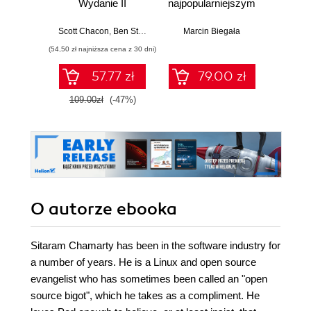
Wydanie II
najpopularniejszym
data c
systemem kontroli
boost 
wersji
al
Scott Chacon
,
Ben Straub
Marcin Biegała
Ryan 
unders
(54,50 zł najniższa cena z 30 dni)
(107,10 zł 
sup
gov
57.77 zł
79.00 zł
109.00zł
(-47%)
119.0
O autorze
ebooka
Sitaram Chamarty has been in the software industry for
a number of years. He is a Linux and open source
evangelist who has sometimes been called an "open
source bigot", which he takes as a compliment. He