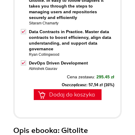
Gitolite. In easy to follow chapters it
takes you through the steps to
managing users and repositories
securely and efficiently
Sitaram Chamarty
Data Contracts in Practice. Master data
contracts to boost efficiency, align data
understanding, and support data
governance
Ryan Collingwood
DevOps Driven Development
Abhishek Gaurav
Cena zestawu:
295.45 zł
Oszczędzasz: 57,54 zł (16%)
Dodaj do koszyka
Opis
ebooka
: Gitolite