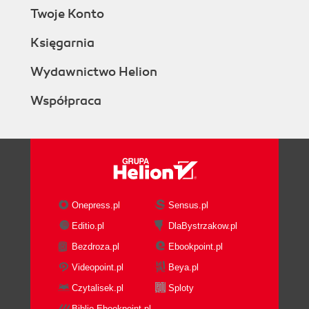
Git servers, SSH, and HTTP
Twoje Konto
Accessing Gitolite repositories
SSH key pairs
Księgarnia
Repository naming
Getting information from Gitolite
Wydawnictwo Helion
Gitolite commands
Współpraca
Getting help for commands
Troubleshooting SSH issues
Authorization, not authentication
Duplicate public keys
Diagnosing public key problems
SSH best practice
Summary
Onepress.pl
Sensus.pl
4. Adding and Removing Users
Editio.pl
DlaBystrzakow.pl
Adding users
Bezdroza.pl
Ebookpoint.pl
Behind the scenes
Users with multiple key pairs
Videopoint.pl
Beya.pl
Giving some users a shell
Czytalisek.pl
Sploty
Managing keys outside Gitolite
Biblio.Ebookpoint.pl