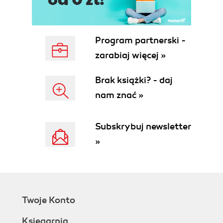
funkcji często, aby mieć pewność, że jeśli
pojawią się konflikty, to wyłapiesz je jak
najwcześniej
Zadanie #5: John buduje konwerter
Program partnerski -
temperatur. Pozwólmy mu "pożyczyć" kod
zarabiaj więcej »
kalkulatora. Sprawdźmy, czy nie ma
konfliktów scalania
Brak książki? - daj
Rozdział 5. Zmiana bazy, nadpisywanie i
nam znać »
selekcjonowanie
Zmiana bazy
Subskrybuj newsletter
Jak Git to robi
»
Spróbuj to zrozumieć
Zmieniaj bazę często
Zmieniaj bazę tylko lokalnie
Zmiana bazy w praktyce
Zmiana bazy w akcji
Twoje Konto
Konflikty
Nadpisywanie
Księgarnia