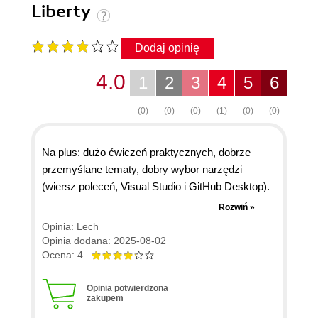
Liberty
Dodaj opinię
4.0
1
2
3
4
5
6
(0)
(0)
(0)
(1)
(0)
(0)
Na plus: dużo ćwiczeń praktycznych, dobrze
przemyślane tematy, dobry wybor narzędzi
(wiersz poleceń, Visual Studio i GitHub Desktop).
Na minus: błędy merytoryczne w poleceniach git
Rozwiń »
(nie po to płacę za książkę, żebym musiał potem
Opinia: Lech
sprawdzać w internecie jak tak naprawdę trzeba
Opinia dodana: 2025-08-02
wpisać polecenie git), niekompletne i niespojne
Ocena: 4
instrukcje (np. tworzenia projektu i pisania kodu w
Visual Studio), błędy językowe i literowki.
Opinia potwierdzona
zakupem