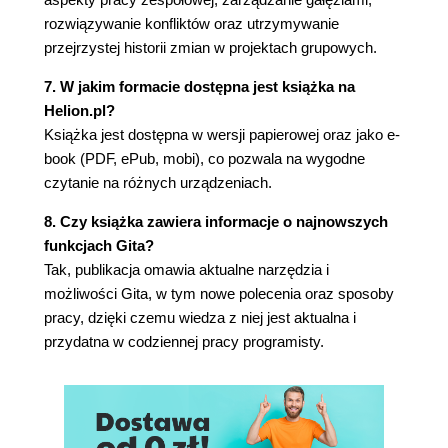
Konflikty scalania
rozwiązywanie konfliktów oraz utrzymywanie
Scalanie w wierszu poleceń
przejrzystej historii zmian w projektach grupowych.
Przewijanie
7. W jakim formacie dostępna jest książka na
Prawdziwe scalanie
Helion.pl?
Unikanie konfliktów
Książka jest dostępna w wersji papierowej oraz jako e-
Podsumowanie
book (PDF, ePub, mobi), co pozwala na wygodne
Wyzwanie
czytanie na różnych urządzeniach.
Rozwiązanie
Zadanie #1: stwórz nowe repozytorium i
8. Czy książka zawiera informacje o najnowszych
sklonuj je do dwóch różnych folderów
funkcjach Gita?
Zadanie #2: jedna osoba powinna dodać do
Tak, publikacja omawia aktualne narzędzia i
głównej gałęzi zalążek UtilityKnife,
możliwości Gita, w tym nowe polecenia oraz sposoby
zatwierdzić zmiany i je wysłać
pracy, dzięki czemu wiedza z niej jest aktualna i
Zadanie #3: każdy programista tworzy własną
przydatna w codziennej pracy programisty.
gałąź funkcji, po czym umieszcza wstępne
zmiany na swoich gałęziach i zatwierdza je
często (częściej, niż robiłby to normalnie)
Zadanie #4: scalaj główną gałąź z gałęzią