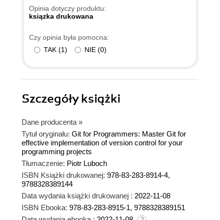
Opinia dotyczy produktu:
ksiązka drukowana
Czy opinia była pomocna:
TAK
(
1
)
NIE
(
0
)
Szczegóły
książki
Dane producenta
»
Tytuł oryginału:
Git for Programmers: Master Git for
effective implementation of version control for your
programming projects
Tłumaczenie:
Piotr Luboch
ISBN Książki drukowanej:
978-83-283-8914-4,
9788328389144
Data wydania książki drukowanej :
2022-11-08
ISBN Ebooka:
978-83-283-8915-1, 9788328389151
Data wydania ebooka :
2022-11-08