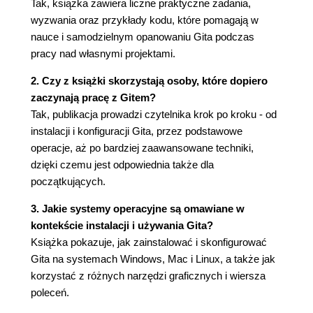
Tak, książka zawiera liczne praktyczne zadania,
Pobieranie zmian w Visual Studio
wyzwania oraz przykłady kodu, które pomagają w
Zatwierdzanie zmian - najlepsze praktyki
nauce i samodzielnym opanowaniu Gita podczas
Jak często powinienem zatwierdzać zmiany?
pracy nad własnymi projektami.
Utrzymuj porządek w swojej historii zmian
Opisy zmian
2. Czy z książki skorzystają osoby, które dopiero
Kiedy tytuł to za mało
zaczynają pracę z Gitem?
Podsumowanie
Tak, publikacja prowadzi czytelnika krok po kroku - od
instalacji i konfiguracji Gita, przez podstawowe
Rozdział 3. Rozgałęzianie, lokalizacje i GUI
operacje, aż po bardziej zaawansowane techniki,
Pięć lokalizacji
dzięki czemu jest odpowiednia także dla
Obszar roboczy
początkujących.
Indeks - poczekalnia
Pomijanie poczekalni
3. Jakie systemy operacyjne są omawiane w
Visual Studio
kontekście instalacji i używania Gita?
GitHub Desktop
Książka pokazuje, jak zainstalować i skonfigurować
Repozytoria lokalne i zdalne
Gita na systemach Windows, Mac i Linux, a także jak
Schowek
korzystać z różnych narzędzi graficznych i wiersza
Gałęzie
poleceń.
Programista 1 (wiersz poleceń) i kalkulator