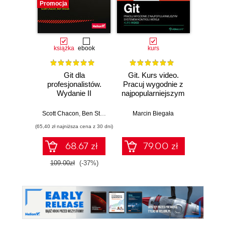
Promocja
Nowość
Promocj
książka
ebook
kurs
Git dla
Git. Kurs video.
Data C
profesjonalistów.
Pracuj wygodnie z
Pract
Wydanie II
najpopularniejszym
data c
systemem kontroli
boost 
wersji
al
Scott Chacon
,
Ben Straub
Marcin Biegała
Ryan 
unders
(65,40 zł najniższa cena z 30 dni)
(107,10 zł 
sup
gov
68.67 zł
79.00 zł
109.00zł
(-37%)
119.0