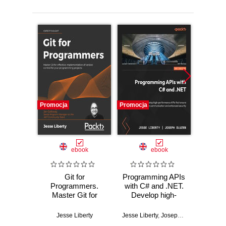
Promocja
Promocja
Promocj
ebook
ebook
Git for
Programming APIs
.NET M
Programmers.
with C# and .NET.
Develo
Master Git for
Develop high-
cros
effective
performance APIs
mobile
implementation of
that ensure
app
Jesse Liberty
Jesse Liberty
,
Joseph Dluzen
Jesse Li
version control for
seamless