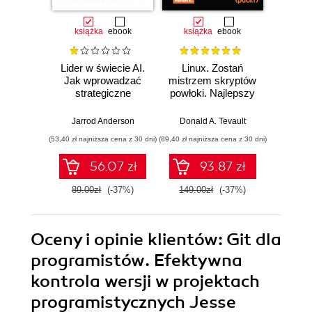
książka
ebook
książka
ebook
ksią
Lider w świecie AI.
Linux. Zostań
P
Jak wprowadzać
mistrzem skryptów
Re
strategiczne
powłoki. Najlepszy
Ob
innowacje, rozwijać
przewodnik, z
nauko
biznes i
którym
cz
Jarrod Anderson
Donald A. Tevault
William 
przewodzić
zoptymalizujesz,
eksp
(53,40 zł najniższa cena z 30 dni)
(89,40 zł najniższa cena z 30 dni)
(53,40 zł naj
zespołowi w erze
zautomatyzujesz i
anali
sztucznej
usprawnisz każde
Python
56.07 zł
93.87 zł
inteligencji
zadanie
89.00zł
(-37%)
149.00zł
(-37%)
89.0
Oceny i opinie klientów: Git dla
programistów. Efektywna
kontrola wersji w projektach
programistycznych Jesse