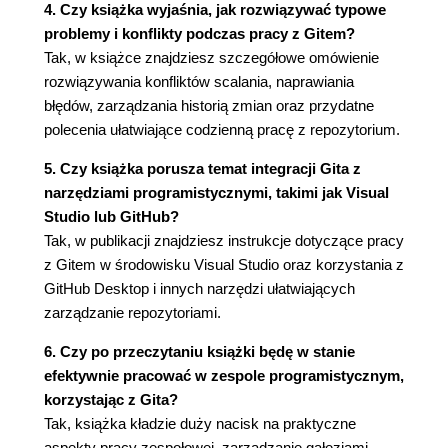
4. Czy książka wyjaśnia, jak rozwiązywać typowe
Gałąź Book - Git w Visual Studio
problemy i konflikty podczas pracy z Gitem?
Zatwierdzanie zmian w GitHub Desktop
Tak, w książce znajdziesz szczegółowe omówienie
Status
rozwiązywania konfliktów scalania, naprawiania
Dodawanie kolejnych zmian
błędów, zarządzania historią zmian oraz przydatne
Przeglądanie zmian
polecenia ułatwiające codzienną pracę z repozytorium.
Podsumowanie
Wyzwanie
5. Czy książka porusza temat integracji Gita z
Rozwiązanie
narzędziami programistycznymi, takimi jak Visual
Rozdział 4. Scalanie, zgłoszenia i obsługa
Studio lub GitHub?
Tak, w publikacji znajdziesz instrukcje dotyczące pracy
konfliktów scalania
z Gitem w środowisku Visual Studio oraz korzystania z
Scalanie - zarys
GitHub Desktop i innych narzędzi ułatwiających
Książki
zarządzanie repozytoriami.
Co będę wysyłać?
Visual Studio
6. Czy po przeczytaniu książki będę w stanie
Szczegóły, szczególiki
efektywnie pracować w zespole programistycznym,
GitHub Desktop
korzystając z Gita?
Wyślijmy to w końcu
Tak, książka kładzie duży nacisk na praktyczne
Visual Studio
aspekty pracy zespołowej, zarządzanie gałęziami,