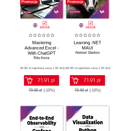
Promocja
Promocja
ebook
ebook
Mastering
Learning .NET
Advanced Excel -
MAUI
With ChatGPT
Aleksei Starkov
Integration
Ritu Arora
(36,90 zł najniższa cena z 30 dni)
(36,90 zł najniższa cena z 30 dni)
71.91 zł
71.91 zł
79.90 zł
(-10%)
79.90 zł
(-10%)