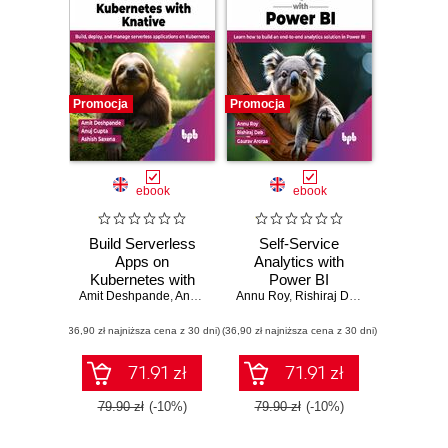
Promocja
Promocja
ebook
ebook
Build Serverless
Self-Service
Apps on
Analytics with
Kubernetes with
Power BI
Amit Deshpande
Knative
,
Anuj Gupta
,
Annu Roy
Ashish Saxena
,
Rishiraj Deb
,
Gaurav Aroraa
(36,90 zł najniższa cena z 30 dni)
(36,90 zł najniższa cena z 30 dni)
71.91 zł
71.91 zł
79.90 zł
(-10%)
79.90 zł
(-10%)