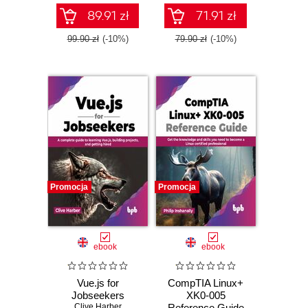
89.91 zł
71.91 zł
99.90 zł
(-10%)
79.90 zł
(-10%)
Promocja
Promocja
ebook
ebook
Vue.js for
CompTIA Linux+
Jobseekers
XK0-005
Clive Harber
Reference Guide