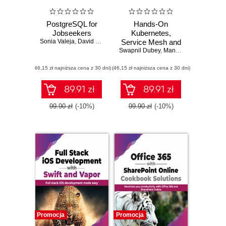
PostgreSQL for
Hands-On
Jobseekers
Kubernetes,
Sonia Valeja
,
David Gonzalez
Service Mesh and
Swapnil Dubey
Zero-Trust
,
Mandar J. Kulkarni
(46,15 zł najniższa cena z 30 dni)
(46,15 zł najniższa cena z 30 dni)
89.91 zł
89.91 zł
99.90 zł
(-10%)
99.90 zł
(-10%)
Promocja
Promocja