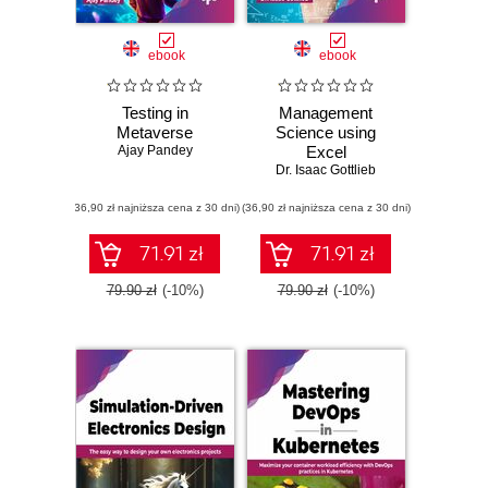
ebook
ebook
Testing in
Management
Metaverse
Science using
Ajay Pandey
Excel
Dr. Isaac Gottlieb
(36,90 zł najniższa cena z 30 dni)
(36,90 zł najniższa cena z 30 dni)
71.91 zł
71.91 zł
79.90 zł
(-10%)
79.90 zł
(-10%)