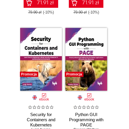
71.91 zł
71.91 zł
79.90 zł
(-10%)
79.90 zł
(-10%)
Promocja
Promocja
ebook
ebook
Security for
Python GUI
Containers and
Programming with
Kubernetes
PAGE