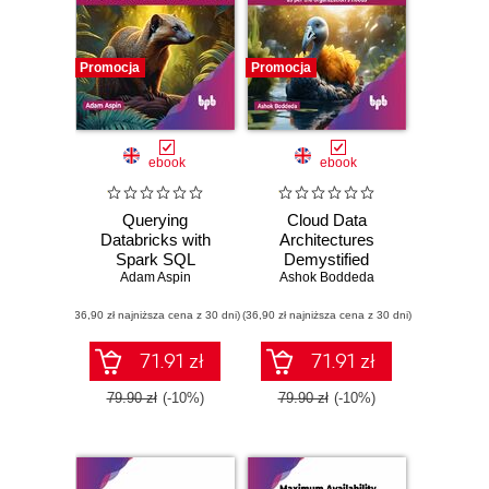
Promocja
Promocja
ebook
ebook
Querying
Cloud Data
Databricks with
Architectures
Spark SQL
Demystified
Adam Aspin
Ashok Boddeda
(36,90 zł najniższa cena z 30 dni)
(36,90 zł najniższa cena z 30 dni)
71.91 zł
71.91 zł
79.90 zł
(-10%)
79.90 zł
(-10%)