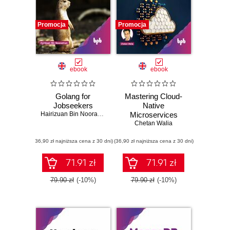
Promocja
Promocja
ebook
ebook
Golang for
Mastering Cloud-
Jobseekers
Native
Hairizuan Bin Noorazman
Microservices
Chetan Walia
(36,90 zł najniższa cena z 30 dni)
(36,90 zł najniższa cena z 30 dni)
71.91 zł
71.91 zł
79.90 zł
(-10%)
79.90 zł
(-10%)