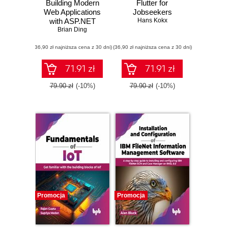
Building Modern
Flutter for
Web Applications
Jobseekers
with ASP.NET
Hans Kokx
Core Blazor
Brian Ding
(36,90 zł najniższa cena z 30 dni)
(36,90 zł najniższa cena z 30 dni)
71.91 zł
71.91 zł
79.90 zł
(-10%)
79.90 zł
(-10%)
Promocja
Promocja