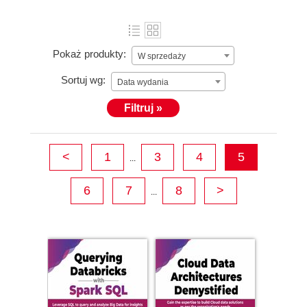
Pokaż produkty:
W sprzedaży
Sortuj wg:
Data wydania
Filtruj »
<
1
3
4
5
...
6
7
8
>
...