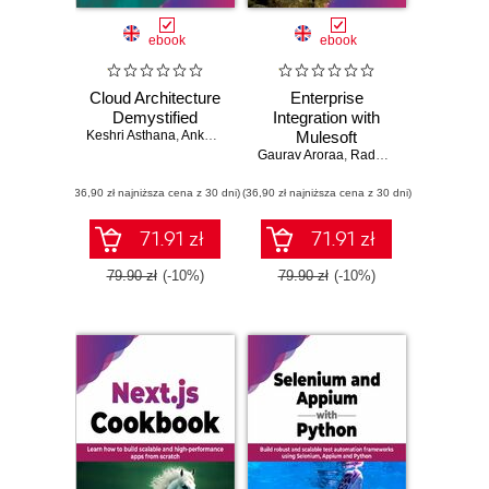
ebook
ebook
Cloud Architecture
Enterprise
Demystified
Integration with
Keshri Asthana
,
Ankur Mittal
Mulesoft
Gaurav Aroraa
,
Radhika Atmakuri
,
Tan
(36,90 zł najniższa cena z 30 dni)
(36,90 zł najniższa cena z 30 dni)
71.91 zł
71.91 zł
79.90 zł
(-10%)
79.90 zł
(-10%)