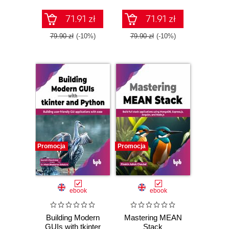
71.91 zł
71.91 zł
79.90 zł
(-10%)
79.90 zł
(-10%)
Promocja
Promocja
ebook
ebook
Building Modern
Mastering MEAN
GUIs with tkinter
Stack