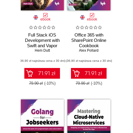
ebook
ebook
Full Stack iOS
Office 365 with
Development with
SharePoint Online
Swift and Vapor
Cookbook
Hem Dutt
Alex Pollard
Solutions
(36,90 zł najniższa cena z 30 dni)
(36,90 zł najniższa cena z 30 dni)
71.91 zł
71.91 zł
79.90 zł
(-10%)
79.90 zł
(-10%)