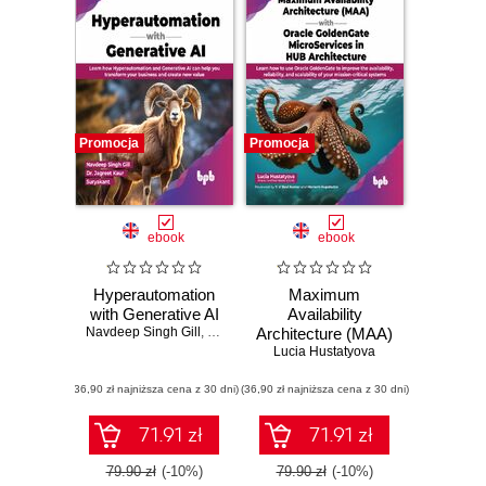
Promocja
Promocja
ebook
ebook
Hyperautomation
Maximum
with Generative AI
Availability
Navdeep Singh Gill
,
Dr. Jagreet Kaur
Architecture (MAA)
,
Suryakant
Lucia Hustatyova
with Oracle
GoldenGate
(36,90 zł najniższa cena z 30 dni)
(36,90 zł najniższa cena z 30 dni)
MicroServices in
HUB Architecture
71.91 zł
71.91 zł
79.90 zł
(-10%)
79.90 zł
(-10%)