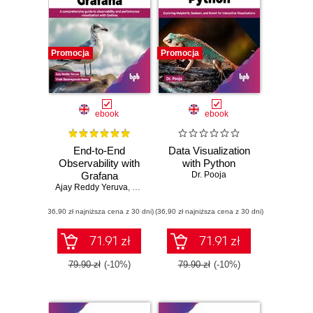
Promocja
Promocja
ebook
ebook
End-to-End
Data Visualization
Observability with
with Python
Grafana
Dr. Pooja
Ajay Reddy Yeruva
,
Vivek Basavegowda Ramu
(36,90 zł najniższa cena z 30 dni)
(36,90 zł najniższa cena z 30 dni)
71.91 zł
71.91 zł
79.90 zł
(-10%)
79.90 zł
(-10%)