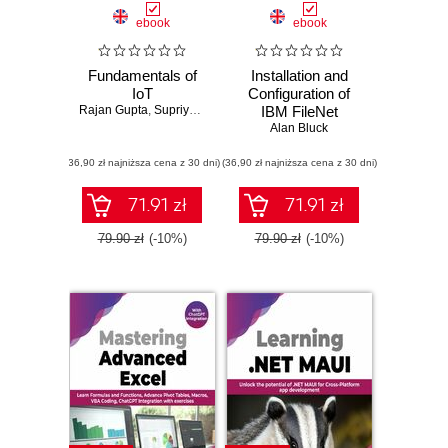
ebook
ebook
Fundamentals of
Installation and
IoT
Configuration of
Rajan Gupta
,
Supriya Madan
IBM FileNet
Information
Alan Bluck
Management
(36,90 zł najniższa cena z 30 dni)
(36,90 zł najniższa cena z 30 dni)
Software
71.91 zł
71.91 zł
79.90 zł
(-10%)
79.90 zł
(-10%)