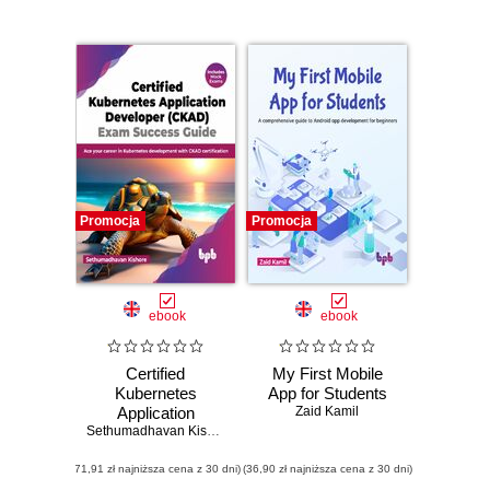
Promocja
Promocja
ebook
ebook
Certified
My First Mobile
Kubernetes
App for Students
Application
Zaid Kamil
Developer (CKAD)
Sethumadhavan Kishore
Exam Success
(71,91 zł najniższa cena z 30 dni)
Guide
(36,90 zł najniższa cena z 30 dni)