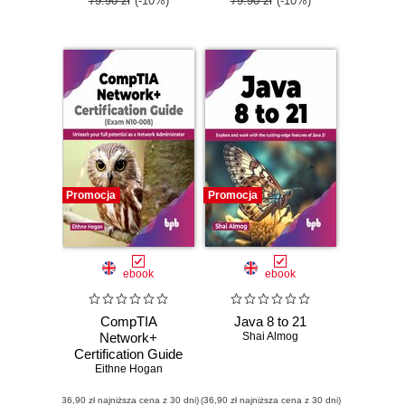
79.90 zł
(-10%)
79.90 zł
(-10%)
Promocja
Promocja
ebook
ebook
CompTIA
Java 8 to 21
Network+
Shai Almog
Certification Guide
(Exam N10-008)
Eithne Hogan
(36,90 zł najniższa cena z 30 dni)
(36,90 zł najniższa cena z 30 dni)