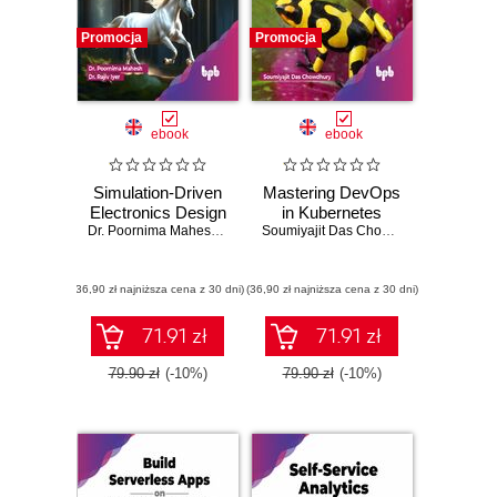
Promocja
Promocja
ebook
ebook
Simulation-Driven
Mastering DevOps
Electronics Design
in Kubernetes
Dr. Poornima Mahesh
,
Dr. Rajiv Iyer
Soumiyajit Das Chowdhury
(36,90 zł najniższa cena z 30 dni)
(36,90 zł najniższa cena z 30 dni)
71.91 zł
71.91 zł
79.90 zł
(-10%)
79.90 zł
(-10%)