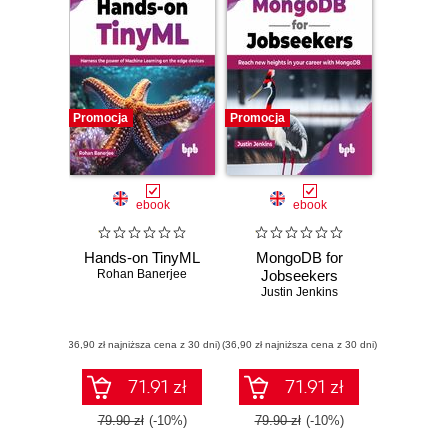
Promocja
Promocja
ebook
ebook
Hands-on TinyML
MongoDB for
Rohan Banerjee
Jobseekers
Justin Jenkins
(36,90 zł najniższa cena z 30 dni)
(36,90 zł najniższa cena z 30 dni)
71.91 zł
71.91 zł
79.90 zł
(-10%)
79.90 zł
(-10%)