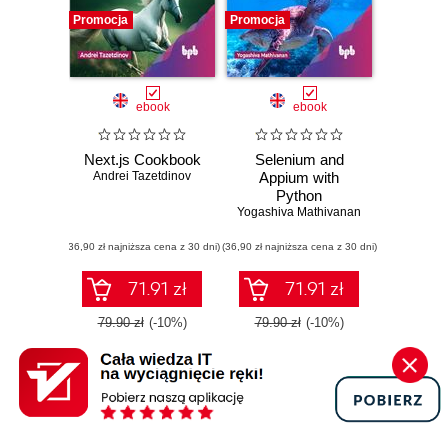
Promocja
Promocja
ebook
ebook
Next.js Cookbook
Selenium and
Andrei Tazetdinov
Appium with
Python
Yogashiva Mathivanan
(36,90 zł najniższa cena z 30 dni)
(36,90 zł najniższa cena z 30 dni)
71.91 zł
71.91 zł
79.90 zł
(-10%)
79.90 zł
(-10%)