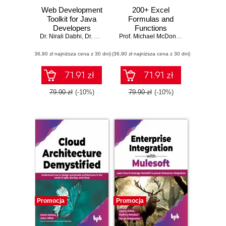
Web Development
200+ Excel
Toolkit for Java
Formulas and
Developers
Functions
Dr. Nirali Dabhi
,
Dr. Dharmendra Patel
,
Dr. Atul Patel
Prof. Michael McDonald
(36,90 zł najniższa cena z 30 dni)
(36,90 zł najniższa cena z 30 dni)
71.91 zł
71.91 zł
79.90 zł
(-10%)
79.90 zł
(-10%)
Promocja
Promocja