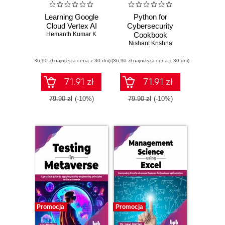
Learning Google
Python for
Cloud Vertex AI
Cybersecurity
Hemanth Kumar K
Cookbook
Nishant Krishna
(36,90 zł najniższa cena z 30 dni)
(36,90 zł najniższa cena z 30 dni)
71.91 zł
71.91 zł
79.90 zł
(-10%)
79.90 zł
(-10%)
Promocja
Promocja