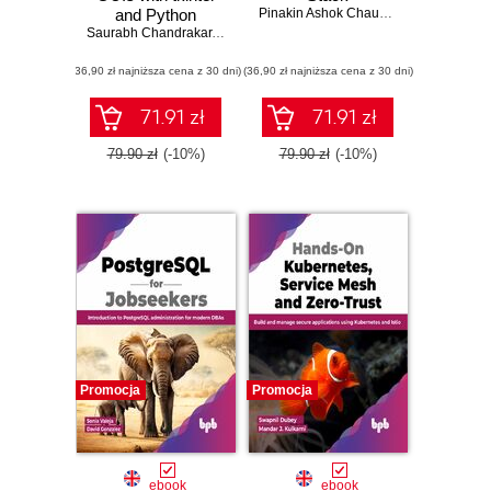
and Python
Pinakin Ashok Chaubal
Saurabh Chandrakar
,
Dr. Nilesh Bhaskarrao Bahadure
(36,90 zł najniższa cena z 30 dni)
(36,90 zł najniższa cena z 30 dni)
71.91 zł
71.91 zł
79.90 zł
(-10%)
79.90 zł
(-10%)
Promocja
Promocja
ebook
ebook