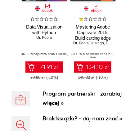
ebook
ebook
Data Visualization
Mastering Adobe
with Python
Captivate 2019.
Dr. Pooja
Build cutting edge
Dr. Pooja Jaisingh
professional
,
Damien Bruyndonckx
SCORM compliant
(36,90 zł najniższa cena z 30 dni)
(111,75 zł najniższa cena z 30
and interactive
dni)
eLearning content
with Adobe
71.91 zł
134.10 zł
Captivate - Fifth
Edition
79.90 zł
(-10%)
149.00 zł
(-10%)
Program partnerski - zarabiaj
więcej »
Brak książki? - daj nam znać »