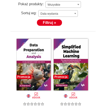
Pokaż produkty:
Wszystkie
Sortuj wg:
Data wydania
Filtruj »
Promocja
Promocja
ebook
ebook