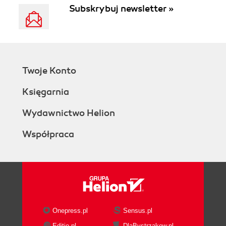
Subskrybuj newsletter »
Twoje Konto
Księgarnia
Wydawnictwo Helion
Współpraca
Onepress.pl
Sensus.pl
Editio.pl
DlaBystrzakow.pl