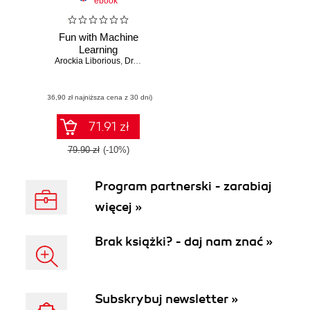
ebook
Fun with Machine
Learning
Arockia Liborious
,
Dr. Rik Das
(36,90 zł najniższa cena z 30 dni)
71.91 zł
79.90 zł
(-10%)
Program partnerski - zarabiaj
więcej »
Brak książki? - daj nam znać »
Subskrybuj newsletter »