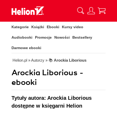
Kategorie
Książki
Ebooki
Kursy video
Audiobooki
Promocje
Nowości
Bestsellery
Darmowe ebooki
Helion.pl
» Autorzy
» 📚
Arockia Liborious
Arockia Liborious -
ebooki
Tytuły autora: Arockia Liborious
dostępne w księgarni Helion