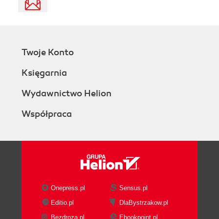
Twoje Konto
Księgarnia
Wydawnictwo Helion
Współpraca
Onepress.pl
Sensus.pl
Editio.pl
DlaBystrzakow.pl
Bezdroza.pl
Ebookpoint.pl