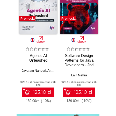
Promocja
Promocja
Promocj
ebook
ebook
Agentic AI
Software Design
L
Unleashed
Patterns for Java
Gene
Developers - 2nd
Edition
Jayaram Nanduri
,
Anand Oka
Ker
Lalit Mehra
(125,10 zł najniższa cena z 30
(125,10 zł najniższa cena z 30
(125,10 zł 
dni)
dni)
125.10 zł
125.10 zł
139.00zł
(-10%)
139.00zł
(-10%)
139.0