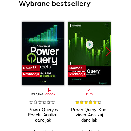
Wybrane bestsellery
Nowość
Nowość
Promocj
Promocja
Promocja
książka
ebook
kurs
ksią
Power Query w
Power Query. Kurs
Wor
Excelu. Analizuj
video. Analizuj
Power
dane jak
dane jak
ty
profesjonalista
profesjonalista
zaawa