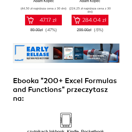
Adam Kopeć
Adam Kopeć
Edward
(44,50 zł najniższa cena z 30 dni)
(224,25 zł najniższa cena z 30
(44,50 zł naj
dni)
47.17 zł
284.04 zł
89.00zł
(-47%)
299.00zł
(-5%)
89.0
Ebooka
"200+ Excel Formulas
and Functions"
przeczytasz
na:
czytnikach Inkbook, Kindle, Pocketbook,