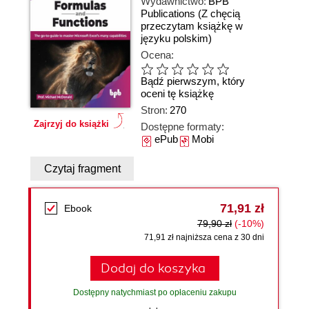
Wydawnictwo:
BPB
Publications
(Z chęcią
przeczytam książkę w
języku polskim)
Ocena:
Bądź pierwszym, który
oceni tę książkę
Stron:
270
Zajrzyj do książki
Dostępne formaty:
ePub
Mobi
Czytaj fragment
71,91 zł
Ebook
79,90 zł
(-10%)
71,91 zł najniższa cena z 30 dni
Dodaj do koszyka
Dostępny natychmiast po opłaceniu zakupu