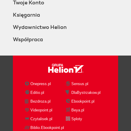
Twoje Konto
Księgarnia
Wydawnictwo Helion
Współpraca
Onepress.pl
Sensus.pl
Editio.pl
DlaBystrzakow.pl
Bezdroza.pl
Ebookpoint.pl
Videopoint.pl
Beya.pl
Czytalisek.pl
Sploty
Biblio.Ebookpoint.pl