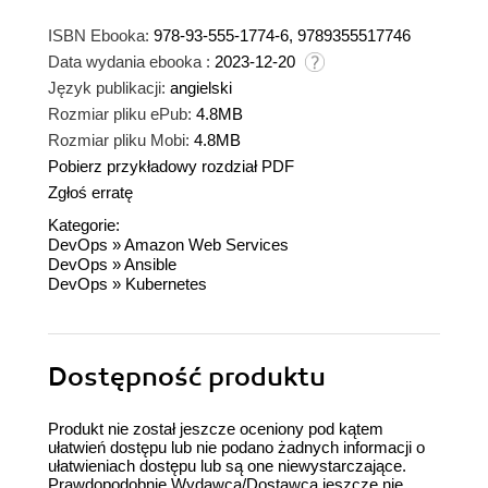
ISBN Ebooka:
978-93-555-1774-6, 9789355517746
Data wydania ebooka :
2023-12-20
Język publikacji:
angielski
Rozmiar pliku ePub:
4.8MB
Rozmiar pliku Mobi:
4.8MB
Pobierz przykładowy rozdział PDF
Zgłoś erratę
Kategorie:
DevOps
»
Amazon Web Services
DevOps
»
Ansible
DevOps
»
Kubernetes
Dostępność produktu
Produkt nie został jeszcze oceniony pod kątem
ułatwień dostępu lub nie podano żadnych informacji o
ułatwieniach dostępu lub są one niewystarczające.
Prawdopodobnie Wydawca/Dostawca jeszcze nie