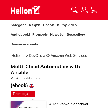
Kategorie
Książki
Ebooki
Kursy video
Audiobooki
Promocje
Nowości
Bestsellery
Darmowe ebooki
Helion.pl
»
DevOps
»
📚 Amazon Web Services
Multi-Cloud Automation with
Ansible
Pankaj Sabharwal
(ebook)
Promocja
Autor:
Pankaj Sabharwal