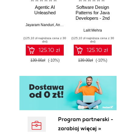
Agentic AI
Software Design
L
Unleashed
Patterns for Java
Gene
Developers - 2nd
Edition
Jayaram Nanduri
,
Anand Oka
Ker
Lalit Mehra
(125,10 zł najniższa cena z 30
(125,10 zł najniższa cena z 30
(125,10 zł 
dni)
dni)
125.10 zł
125.10 zł
139.00zł
(-10%)
139.00zł
(-10%)
139.0
Program partnerski -
zarabiaj więcej »