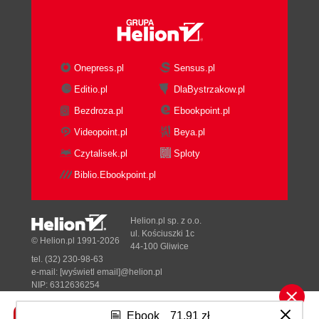
Onepress.pl
Sensus.pl
Editio.pl
DlaBystrzakow.pl
Bezdroza.pl
Ebookpoint.pl
Videopoint.pl
Beya.pl
Czytalisek.pl
Sploty
Biblio.Ebookpoint.pl
Helion.pl sp. z o.o.
ul. Kościuszki 1c
© Helion.pl 1991-2026
44-100 Gliwice
tel. (32) 230-98-63
e-mail:
[wyświetl email]@helion.pl
NIP: 6312636254
Regon: 241989027
Ebook
71,91 zł
Designed with ♥ by
Tonik.pl