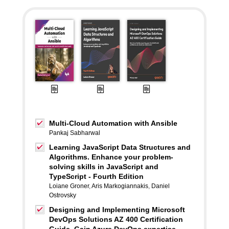
Multi-Cloud Automation with Ansible
Pankaj Sabharwal
Learning JavaScript Data Structures and
Algorithms. Enhance your problem-
solving skills in JavaScript and
TypeScript - Fourth Edition
Loiane Groner
,
Aris Markogiannakis
,
Daniel
Ostrovsky
Designing and Implementing Microsoft
DevOps Solutions AZ 400 Certification