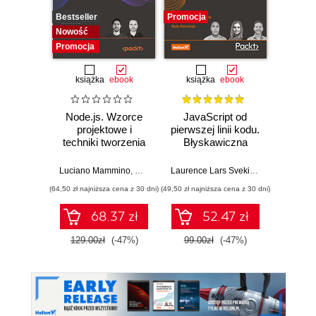
Bestseller
Promocja
Nowość
Nowość
Promocj
Promocja
książka
ebook
książka
ebook
Node.js. Wzorce
JavaScript od
L
projektowe i
pierwszej linii kodu.
JavaS
techniki tworzenia
Błyskawiczna
Stru
aplikacji
nauka pisania gier,
Alg
produkcyjnych.
stron WWW i
Enha
Luciano Mammino
,
Mario Casciaro
,
Colin J. Ihrig (Foreword)
Laurence Lars Svekis
,
Maaike van Pu
Loiane G
,
Matte
Wydanie IV
aplikacji
probl
(64,50 zł najniższa cena z 30 dni)
(49,50 zł najniższa cena z 30 dni)
(125,10 zł 
internetowych
skills 
and T
68.37 zł
52.47 zł
Four
129.00zł
(-47%)
99.00zł
(-47%)
139.0