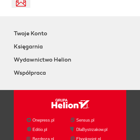
Twoje Konto
Księgarnia
Wydawnictwo Helion
Współpraca
Onepress.pl
Sensus.pl
Editio.pl
DlaBystrzakow.pl
Bezdroza.pl
Ebookpoint.pl