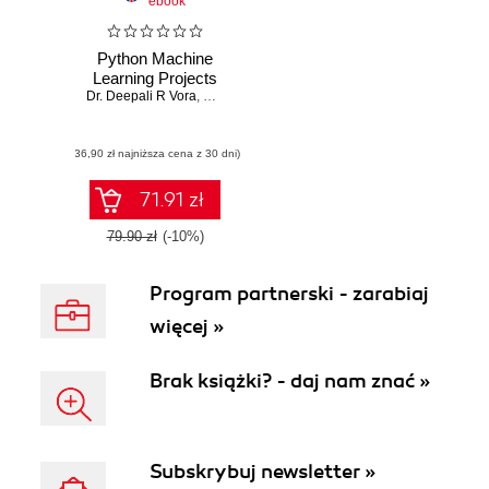
ebook
Python Machine
Learning Projects
Dr. Deepali R Vora
,
Dr. Gresha S Bhatia
(36,90 zł najniższa cena z 30 dni)
71.91 zł
79.90 zł
(-10%)
Program partnerski - zarabiaj
więcej »
Brak książki? - daj nam znać »
Subskrybuj newsletter »